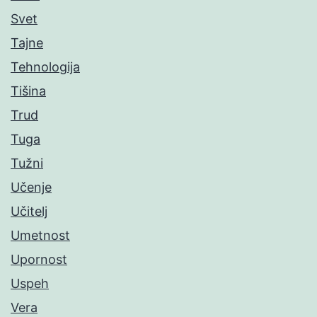
Svet
Tajne
Tehnologija
Tišina
Trud
Tuga
Tužni
Učenje
Učitelj
Umetnost
Upornost
Uspeh
Vera