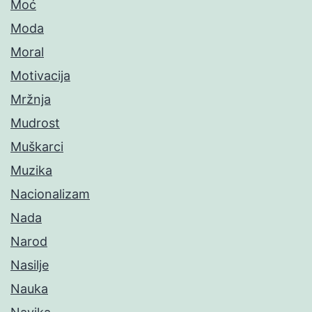
Moć
Moda
Moral
Motivacija
Mržnja
Mudrost
Muškarci
Muzika
Nacionalizam
Nada
Narod
Nasilje
Nauka