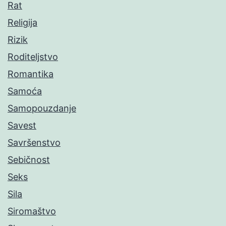
Rat
Religija
Rizik
Roditeljstvo
Romantika
Samoća
Samopouzdanje
Savest
Savršenstvo
Sebičnost
Seks
Sila
Siromaštvo