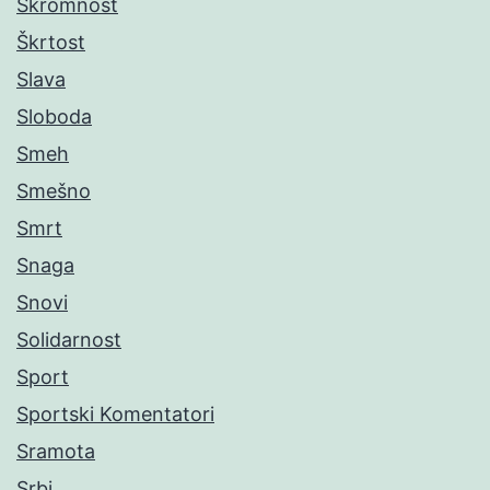
Skromnost
Škrtost
Slava
Sloboda
Smeh
Smešno
Smrt
Snaga
Snovi
Solidarnost
Sport
Sportski Komentatori
Sramota
Srbi