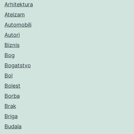
Arhitektura
Ateizam
Automobili
Autori
Biznis
Bog
Bogatstvo
Bol
Bolest
Borba
Brak
Briga
Budala