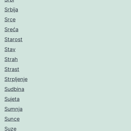
Srbija
Srce
Sreća
Starost
Stav
Strah
Strast
Strpljenje
Sudbina
Sujeta
Sumnja
Sunce
Suze