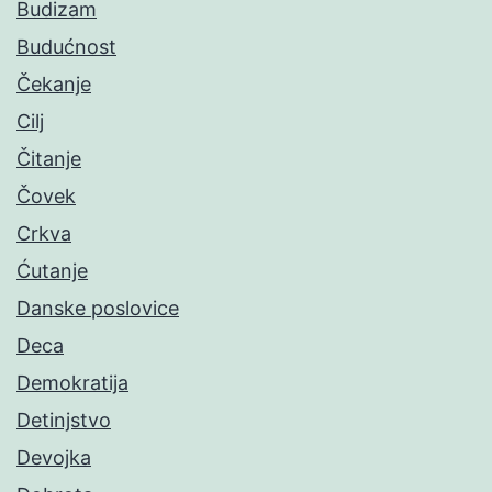
Budizam
Budućnost
Čekanje
Cilj
Čitanje
Čovek
Crkva
Ćutanje
Danske poslovice
Deca
Demokratija
Detinjstvo
Devojka