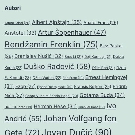
Autori
Albert Ajnštajn
(35)
Anatol Frans
(26)
Agata Kristi
(20)
Artur Šopenhauer
(47)
Aristotel
(33)
Bendžamin Frenklin
(75)
Blez Paskal
Branislav Nušić
(32)
(26)
Duško
Brus Li
(21)
Dejl Karnegi
(21)
Duško Radović
(58)
Džon
Korać
(22)
Džim Ron
(21)
Ernest Hemingvej
F. Kenedi
(23)
Džon Vuden
(22)
Erih From
(19)
(31)
Ezop
(27)
Fridrih
Fransis Bejkon
(25)
Fjodor Dostojevski
(19)
Gotama Buda
(34)
Niče
(27)
Georg Vilhelm Fridrih Hegel
(20)
Ivo
Herman Hese
(31)
Halil Džubran
(19)
Imanuel Kant
(19)
Johan Volfgang fon
Andrić
(55)
Jovan Dučić
(90)
Gete
(72)