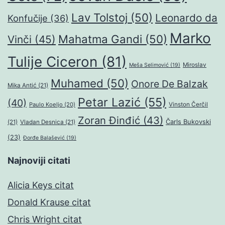
Lav Tolstoj
(50)
Leonardo da
Konfučije
(36)
Marko
Mahatma Gandi
(50)
Vinči
(45)
Tulije Ciceron
(81)
Miroslav
Meša Selimović
(19)
Muhamed
(50)
Onore De Balzak
Mika Antić
(21)
Petar Lazić
(55)
(40)
Paulo Koeljo
(20)
Vinston Čerčil
Zoran Đinđić
(43)
Čarls Bukovski
(21)
Vladan Desnica
(21)
(23)
Đorđe Balašević
(19)
Najnoviji citati
Alicia Keys citat
Donald Krause citat
Chris Wright citat