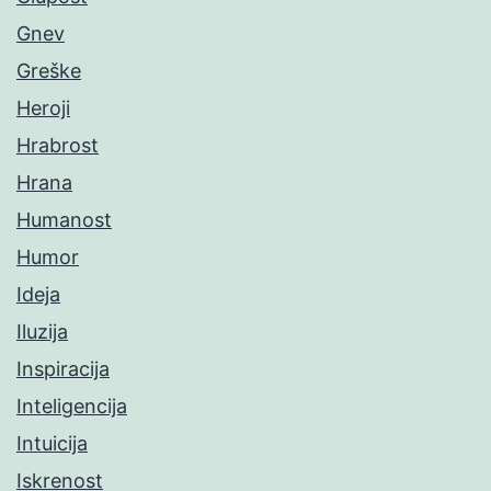
Gnev
Greške
Heroji
Hrabrost
Hrana
Humanost
Humor
Ideja
Iluzija
Inspiracija
Inteligencija
Intuicija
Iskrenost