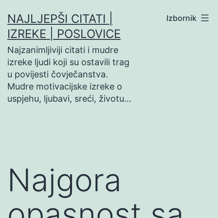
Preskoči
NAJLJEPŠI CITATI |
Izbornik
na
IZREKE | POSLOVICE
sadržaj
Najzanimljiviji citati i mudre
izreke ljudi koji su ostavili trag
u povijesti čovječanstva.
Mudre motivacijske izreke o
uspjehu, ljubavi, sreći, životu…
Najgora
opasnost sa