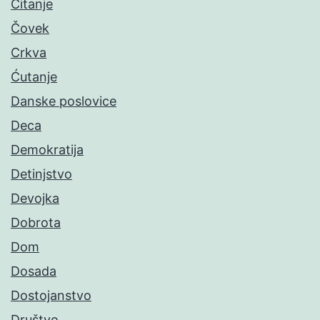
Čitanje
Čovek
Crkva
Ćutanje
Danske poslovice
Deca
Demokratija
Detinjstvo
Devojka
Dobrota
Dom
Dosada
Dostojanstvo
Društvo