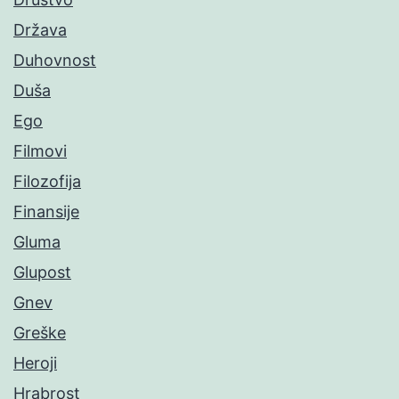
Država
Duhovnost
Duša
Ego
Filmovi
Filozofija
Finansije
Gluma
Glupost
Gnev
Greške
Heroji
Hrabrost