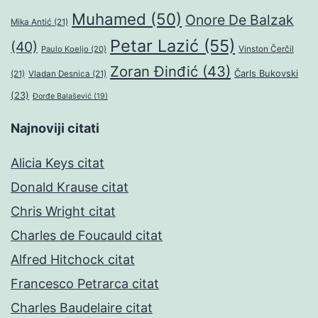
Muhamed
(50)
Onore De Balzak
Mika Antić
(21)
Petar Lazić
(55)
(40)
Paulo Koeljo
(20)
Vinston Čerčil
Zoran Đinđić
(43)
Čarls Bukovski
(21)
Vladan Desnica
(21)
(23)
Đorđe Balašević
(19)
Najnoviji citati
Alicia Keys citat
Donald Krause citat
Chris Wright citat
Charles de Foucauld citat
Alfred Hitchock citat
Francesco Petrarca citat
Charles Baudelaire citat