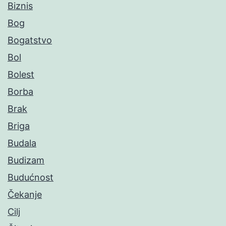
Biznis
Bog
Bogatstvo
Bol
Bolest
Borba
Brak
Briga
Budala
Budizam
Budućnost
Čekanje
Cilj