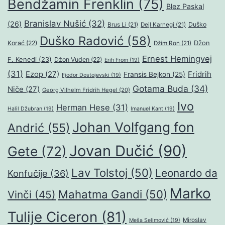
Bendžamin Frenklin
(75)
Blez Paskal
Branislav Nušić
(32)
(26)
Duško
Brus Li
(21)
Dejl Karnegi
(21)
Duško Radović
(58)
Džon
Korać
(22)
Džim Ron
(21)
Ernest Hemingvej
F. Kenedi
(23)
Džon Vuden
(22)
Erih From
(19)
(31)
Ezop
(27)
Fridrih
Fransis Bejkon
(25)
Fjodor Dostojevski
(19)
Gotama Buda
(34)
Niče
(27)
Georg Vilhelm Fridrih Hegel
(20)
Ivo
Herman Hese
(31)
Halil Džubran
(19)
Imanuel Kant
(19)
Johan Volfgang fon
Andrić
(55)
Jovan Dučić
(90)
Gete
(72)
Lav Tolstoj
(50)
Leonardo da
Konfučije
(36)
Marko
Mahatma Gandi
(50)
Vinči
(45)
Tulije Ciceron
(81)
Miroslav
Meša Selimović
(19)