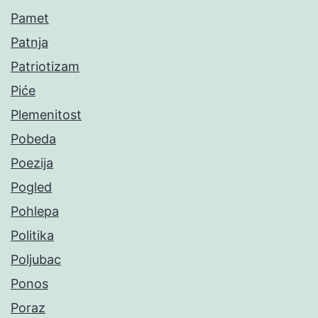
Pamet
Patnja
Patriotizam
Piće
Plemenitost
Pobeda
Poezija
Pogled
Pohlepa
Politika
Poljubac
Ponos
Poraz