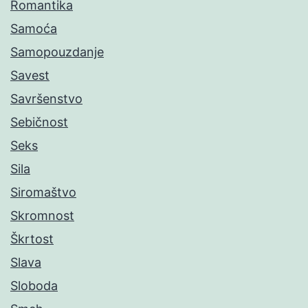
Romantika
Samoća
Samopouzdanje
Savest
Savršenstvo
Sebičnost
Seks
Sila
Siromaštvo
Skromnost
Škrtost
Slava
Sloboda