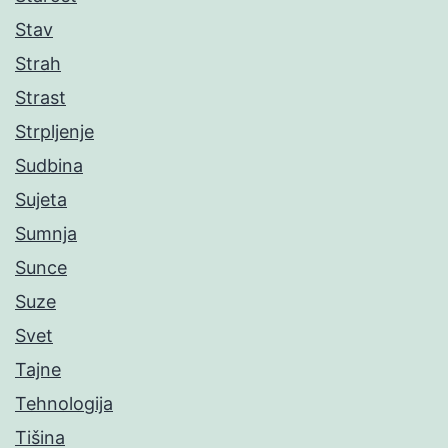
Stav
Strah
Strast
Strpljenje
Sudbina
Sujeta
Sumnja
Sunce
Suze
Svet
Tajne
Tehnologija
Tišina