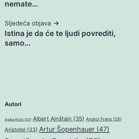
nemate…
Sljedeća objava
Istina je da će te ljudi povrediti,
samo…
Autori
Albert Ajnštajn
(35)
Anatol Frans
(26)
Agata Kristi
(20)
Artur Šopenhauer
(47)
Aristotel
(33)