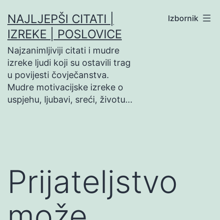
Preskoči
NAJLJEPŠI CITATI |
Izbornik
na
IZREKE | POSLOVICE
sadržaj
Najzanimljiviji citati i mudre
izreke ljudi koji su ostavili trag
u povijesti čovječanstva.
Mudre motivacijske izreke o
uspjehu, ljubavi, sreći, životu…
Prijateljstvo
može