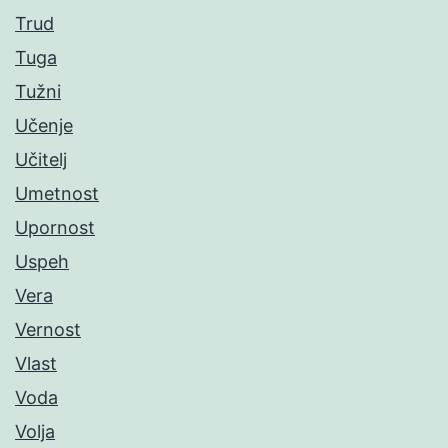
Trud
Tuga
Tužni
Učenje
Učitelj
Umetnost
Upornost
Uspeh
Vera
Vernost
Vlast
Voda
Volja