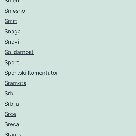
Smeh
Smešno
Smrt
Snaga
Snovi
Solidarnost
Sport
Sportski Komentatori
Sramota
Srbi
Srbija
Srce
Sreća
Starost