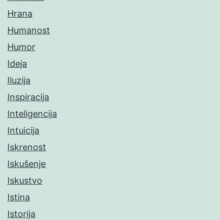
Hrana
Humanost
Humor
Ideja
Iluzija
Inspiracija
Inteligencija
Intuicija
Iskrenost
Iskušenje
Iskustvo
Istina
Istorija