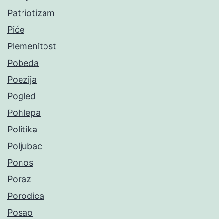
Patriotizam
Piće
Plemenitost
Pobeda
Poezija
Pogled
Pohlepa
Politika
Poljubac
Ponos
Poraz
Porodica
Posao