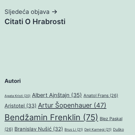
Sljedeća objava
Citati O Hrabrosti
Autori
Albert Ajnštajn
(35)
Anatol Frans
(26)
Agata Kristi
(20)
Artur Šopenhauer
(47)
Aristotel
(33)
Bendžamin Frenklin
(75)
Blez Paskal
Branislav Nušić
(32)
(26)
Duško
Brus Li
(21)
Dejl Karnegi
(21)