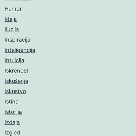
Humor
Ideja
Iluzija
Inspiracija
Inteligencija
Intuicija
Iskrenost
Iskušenje
Iskustvo
Istina
Istorija
Izdaja
Izgled