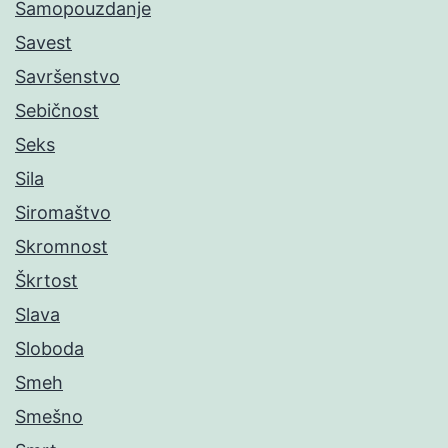
Samopouzdanje
Savest
Savršenstvo
Sebičnost
Seks
Sila
Siromaštvo
Skromnost
Škrtost
Slava
Sloboda
Smeh
Smešno