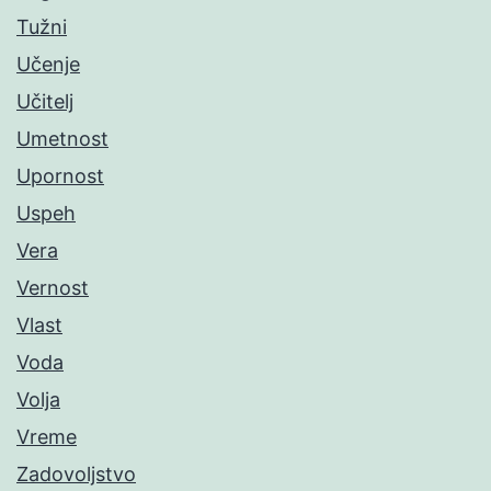
Tužni
Učenje
Učitelj
Umetnost
Upornost
Uspeh
Vera
Vernost
Vlast
Voda
Volja
Vreme
Zadovoljstvo