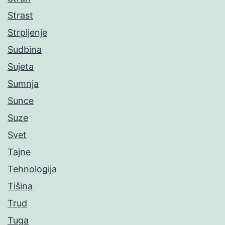
Strast
Strpljenje
Sudbina
Sujeta
Sumnja
Sunce
Suze
Svet
Tajne
Tehnologija
Tišina
Trud
Tuga