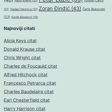
Paulo Koeljo
(20)
Vinston Čerčil
Zoran Đinđić
(43)
Čarls Bukovski
(21)
Vladan Desnica
(21)
(23)
Đorđe Balašević
(19)
Najnoviji citati
Alicia Keys citat
Donald Krause citat
Chris Wright citat
Charles de Foucauld citat
Alfred Hitchock citat
Francesco Petrarca citat
Charles Baudelaire citat
Earl Chesterfield citat
Harry Harrison citat