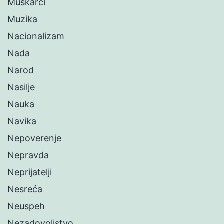
Muškarci
Muzika
Nacionalizam
Nada
Narod
Nasilje
Nauka
Navika
Nepoverenje
Nepravda
Neprijatelji
Nesreća
Neuspeh
Nezadovoljstvo