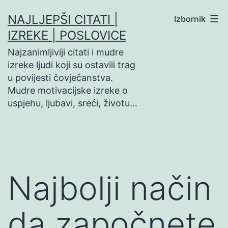
Preskoči
NAJLJEPŠI CITATI |
Izbornik
na
IZREKE | POSLOVICE
sadržaj
Najzanimljiviji citati i mudre
izreke ljudi koji su ostavili trag
u povijesti čovječanstva.
Mudre motivacijske izreke o
uspjehu, ljubavi, sreći, životu…
Najbolji način
da započnete