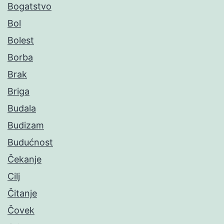
Bogatstvo
Bol
Bolest
Borba
Brak
Briga
Budala
Budizam
Budućnost
Čekanje
Cilj
Čitanje
Čovek