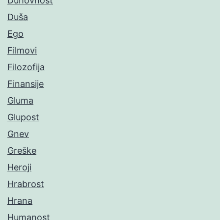
Duhovnost
Duša
Ego
Filmovi
Filozofija
Finansije
Gluma
Glupost
Gnev
Greške
Heroji
Hrabrost
Hrana
Humanost