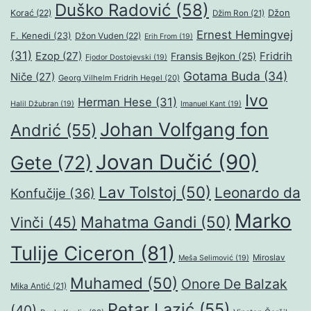
Duško Radović
(58)
Džon
Korać
(22)
Džim Ron
(21)
Ernest Hemingvej
F. Kenedi
(23)
Džon Vuden
(22)
Erih From
(19)
(31)
Ezop
(27)
Fridrih
Fransis Bejkon
(25)
Fjodor Dostojevski
(19)
Gotama Buda
(34)
Niče
(27)
Georg Vilhelm Fridrih Hegel
(20)
Ivo
Herman Hese
(31)
Halil Džubran
(19)
Imanuel Kant
(19)
Johan Volfgang fon
Andrić
(55)
Jovan Dučić
(90)
Gete
(72)
Lav Tolstoj
(50)
Leonardo da
Konfučije
(36)
Marko
Mahatma Gandi
(50)
Vinči
(45)
Tulije Ciceron
(81)
Miroslav
Meša Selimović
(19)
Muhamed
(50)
Onore De Balzak
Mika Antić
(21)
Petar Lazić
(55)
(40)