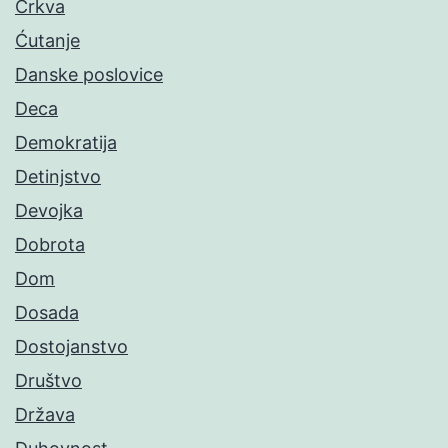
Crkva
Ćutanje
Danske poslovice
Deca
Demokratija
Detinjstvo
Devojka
Dobrota
Dom
Dosada
Dostojanstvo
Društvo
Država