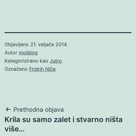
Objavljeno
21. veljače 2014.
Autor
mojblog
Kategorizirano kao
Jutro
Označeno
Fridrih Niče
Navigacija
Prethodna objava
Krila su samo zalet i stvarno ništa
objava
više…