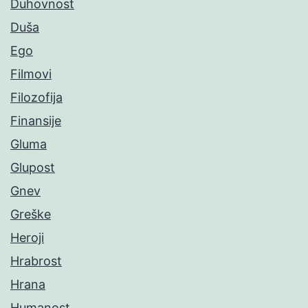
Duhovnost
Duša
Ego
Filmovi
Filozofija
Finansije
Gluma
Glupost
Gnev
Greške
Heroji
Hrabrost
Hrana
Humanost