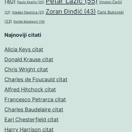
Petar Lazić
(55)
(40)
Paulo Koeljo
(20)
Vinston Čerčil
Zoran Đinđić
(43)
Čarls Bukovski
(21)
Vladan Desnica
(21)
(23)
Đorđe Balašević
(19)
Najnoviji citati
Alicia Keys citat
Donald Krause citat
Chris Wright citat
Charles de Foucauld citat
Alfred Hitchock citat
Francesco Petrarca citat
Charles Baudelaire citat
Earl Chesterfield citat
Harry Harrison citat