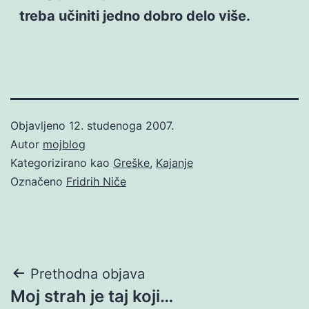
treba učiniti jedno dobro delo više.
Objavljeno
12. studenoga 2007.
Autor
mojblog
Kategorizirano kao
Greške
,
Kajanje
Označeno
Fridrih Niče
Navigacija
Prethodna objava
Moj strah je taj koji…
objava