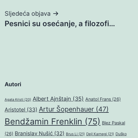
Sljedeća objava
Pesnici su osećanje, a filozofi…
Autori
Albert Ajnštajn
(35)
Anatol Frans
(26)
Agata Kristi
(20)
Artur Šopenhauer
(47)
Aristotel
(33)
Bendžamin Frenklin
(75)
Blez Paskal
Branislav Nušić
(32)
(26)
Duško
Brus Li
(21)
Dejl Karnegi
(21)