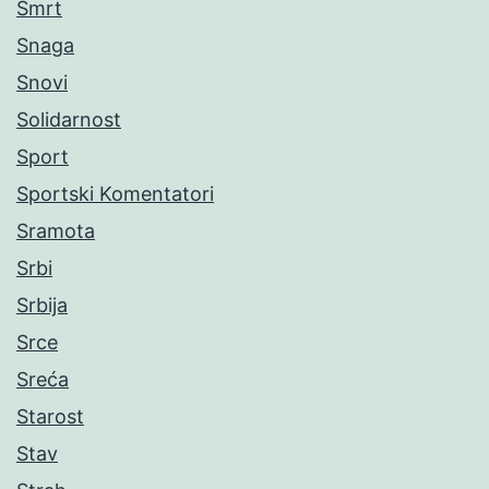
Smrt
Snaga
Snovi
Solidarnost
Sport
Sportski Komentatori
Sramota
Srbi
Srbija
Srce
Sreća
Starost
Stav