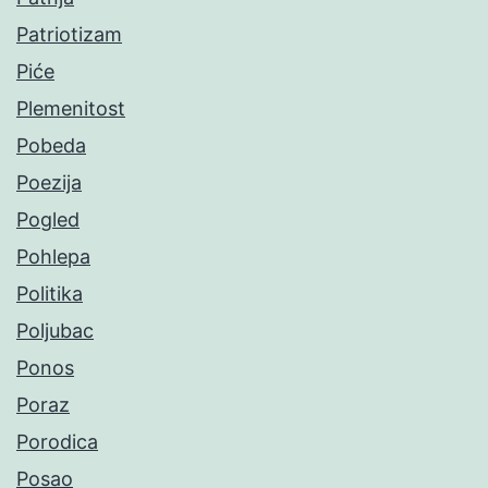
Patriotizam
Piće
Plemenitost
Pobeda
Poezija
Pogled
Pohlepa
Politika
Poljubac
Ponos
Poraz
Porodica
Posao