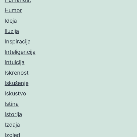
Humor
Ideja
Iluzija
Inspiracija
Inteligencija
Intuicija
Iskrenost
Iskušenje
Iskustvo
Istina
Istorija
Izdaja
Izgled