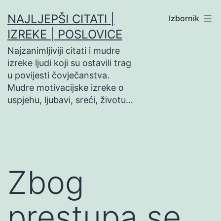
Preskoči
NAJLJEPŠI CITATI |
Izbornik
na
IZREKE | POSLOVICE
sadržaj
Najzanimljiviji citati i mudre
izreke ljudi koji su ostavili trag
u povijesti čovječanstva.
Mudre motivacijske izreke o
uspjehu, ljubavi, sreći, životu…
Zbog
prestupa se