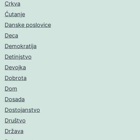
Crkva
Ćutanje
Danske poslovice
Deca
Demokratija
Detinjstvo
Devojka
Dobrota
Dom
Dosada
Dostojanstvo
Društvo
Država