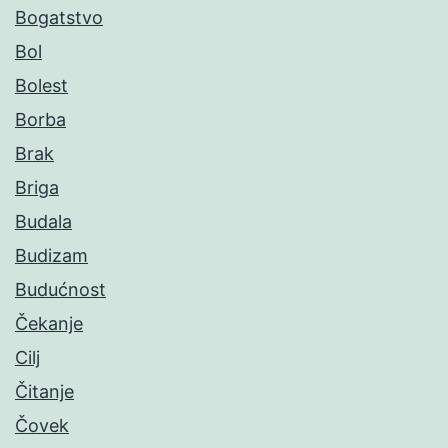
Bogatstvo
Bol
Bolest
Borba
Brak
Briga
Budala
Budizam
Budućnost
Čekanje
Cilj
Čitanje
Čovek