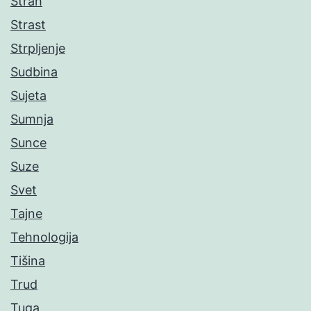
Strah
Strast
Strpljenje
Sudbina
Sujeta
Sumnja
Sunce
Suze
Svet
Tajne
Tehnologija
Tišina
Trud
Tuga