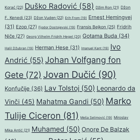
Duško Radović
(58)
Džon
Korać
(22)
Džim Ron
(21)
Ernest Hemingvej
F. Kenedi
(23)
Džon Vuden
(22)
Erih From
(19)
(31)
Ezop
(27)
Fridrih
Fransis Bejkon
(25)
Fjodor Dostojevski
(19)
Gotama Buda
(34)
Niče
(27)
Georg Vilhelm Fridrih Hegel
(20)
Ivo
Herman Hese
(31)
Halil Džubran
(19)
Imanuel Kant
(19)
Johan Volfgang fon
Andrić
(55)
Jovan Dučić
(90)
Gete
(72)
Lav Tolstoj
(50)
Leonardo da
Konfučije
(36)
Marko
Mahatma Gandi
(50)
Vinči
(45)
Tulije Ciceron
(81)
Miroslav
Meša Selimović
(19)
Muhamed
(50)
Onore De Balzak
Mika Antić
(21)