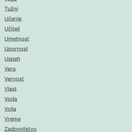
Tužni
Učenje
Učitelj
Umetnost
Upornost
Uspeh
Vera
Vernost
Vlast
Voda
Volja
Vreme
Zadovoljstvo