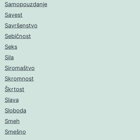
Samopouzdanje
Savest
Savršenstvo
Sebičnost
Seks
Sila
Siromaštvo
Skromnost
Škrtost
Slava
Sloboda
Smeh
Smešno