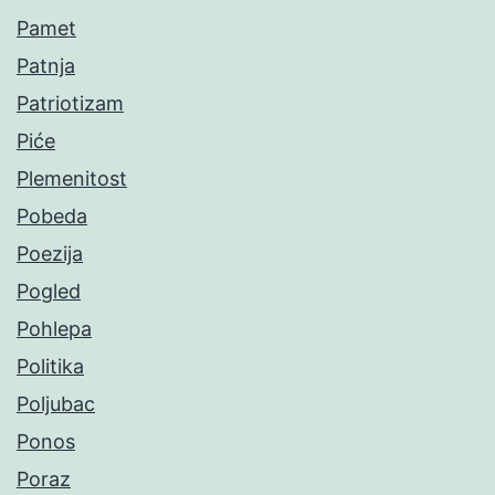
Pamet
Patnja
Patriotizam
Piće
Plemenitost
Pobeda
Poezija
Pogled
Pohlepa
Politika
Poljubac
Ponos
Poraz