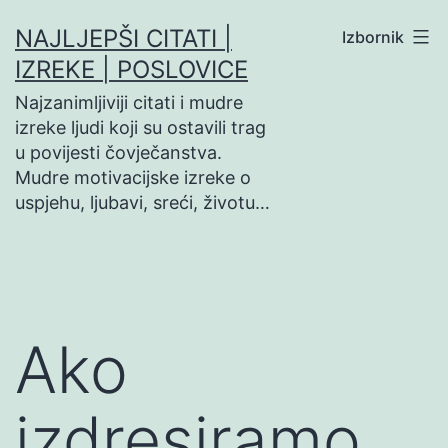
Preskoči
NAJLJEPŠI CITATI |
Izbornik
na
IZREKE | POSLOVICE
sadržaj
Najzanimljiviji citati i mudre
izreke ljudi koji su ostavili trag
u povijesti čovječanstva.
Mudre motivacijske izreke o
uspjehu, ljubavi, sreći, životu…
Ako
izdresiramo