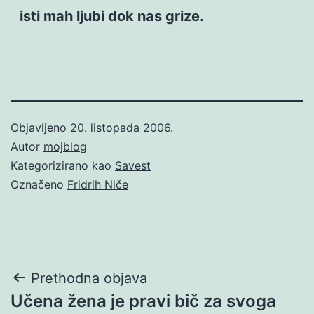
isti mah ljubi dok nas grize.
Objavljeno
20. listopada 2006.
Autor
mojblog
Kategorizirano kao
Savest
Označeno
Fridrih Niče
Navigacija
Prethodna objava
Učena žena je pravi bič za svoga
objava