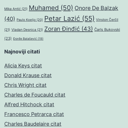
Muhamed
(50)
Onore De Balzak
Mika Antić
(21)
Petar Lazić
(55)
(40)
Paulo Koeljo
(20)
Vinston Čerčil
Zoran Đinđić
(43)
Čarls Bukovski
(21)
Vladan Desnica
(21)
(23)
Đorđe Balašević
(19)
Najnoviji citati
Alicia Keys citat
Donald Krause citat
Chris Wright citat
Charles de Foucauld citat
Alfred Hitchock citat
Francesco Petrarca citat
Charles Baudelaire citat