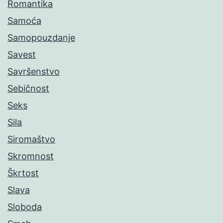
Romantika
Samoća
Samopouzdanje
Savest
Savršenstvo
Sebičnost
Seks
Sila
Siromaštvo
Skromnost
Škrtost
Slava
Sloboda