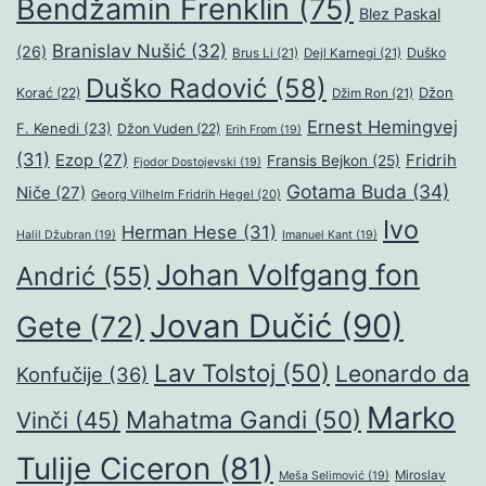
Bendžamin Frenklin
(75)
Blez Paskal
Branislav Nušić
(32)
(26)
Duško
Brus Li
(21)
Dejl Karnegi
(21)
Duško Radović
(58)
Džon
Korać
(22)
Džim Ron
(21)
Ernest Hemingvej
F. Kenedi
(23)
Džon Vuden
(22)
Erih From
(19)
(31)
Ezop
(27)
Fridrih
Fransis Bejkon
(25)
Fjodor Dostojevski
(19)
Gotama Buda
(34)
Niče
(27)
Georg Vilhelm Fridrih Hegel
(20)
Ivo
Herman Hese
(31)
Halil Džubran
(19)
Imanuel Kant
(19)
Johan Volfgang fon
Andrić
(55)
Jovan Dučić
(90)
Gete
(72)
Lav Tolstoj
(50)
Leonardo da
Konfučije
(36)
Marko
Mahatma Gandi
(50)
Vinči
(45)
Tulije Ciceron
(81)
Miroslav
Meša Selimović
(19)