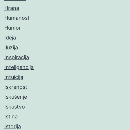
Hrana
Humanost
Humor
Ideja
Iluzija
Inspiracija
Inteligencija
Intuicija
Iskrenost
Iskušenje
Iskustvo
Istina
Istorija