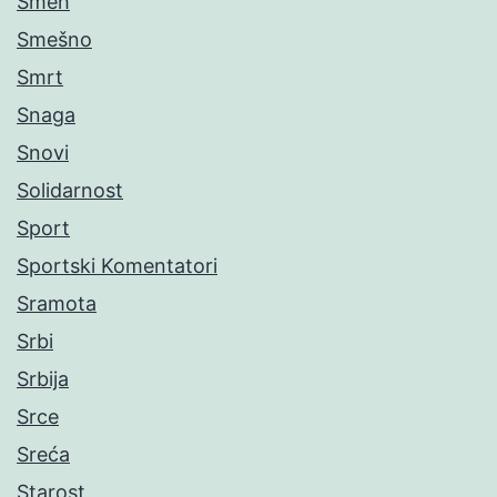
Smeh
Smešno
Smrt
Snaga
Snovi
Solidarnost
Sport
Sportski Komentatori
Sramota
Srbi
Srbija
Srce
Sreća
Starost