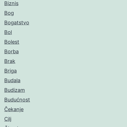
Biznis
Bog
Bogatstvo
Bol
Bolest
Borba
Brak
Briga
Budala
Budizam
Budućnost
Čekanje
Cilj