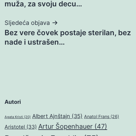
muža, za svoju decu…
Sljedeća objava
Bez vere čovek postaje sterilan, bez
nade i ustrašen…
Autori
Albert Ajnštajn
(35)
Anatol Frans
(26)
Agata Kristi
(20)
Artur Šopenhauer
(47)
Aristotel
(33)