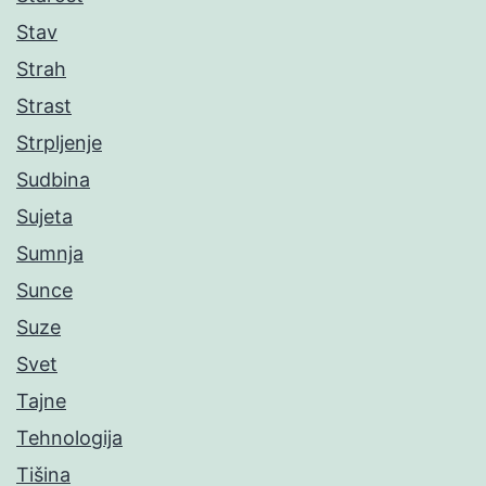
Stav
Strah
Strast
Strpljenje
Sudbina
Sujeta
Sumnja
Sunce
Suze
Svet
Tajne
Tehnologija
Tišina