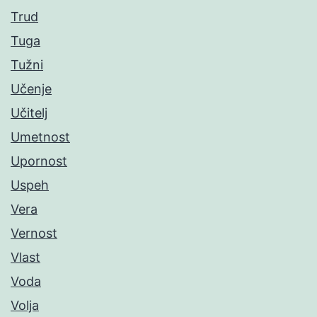
Trud
Tuga
Tužni
Učenje
Učitelj
Umetnost
Upornost
Uspeh
Vera
Vernost
Vlast
Voda
Volja