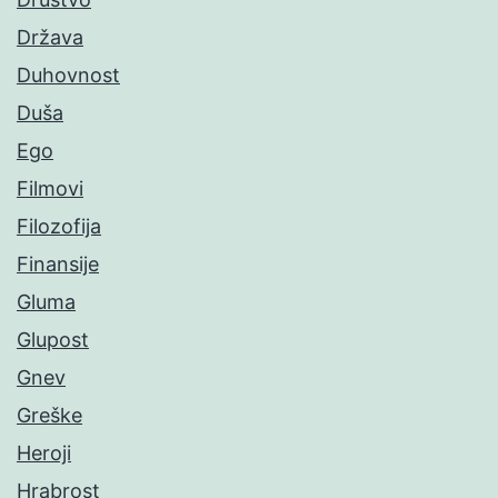
Država
Duhovnost
Duša
Ego
Filmovi
Filozofija
Finansije
Gluma
Glupost
Gnev
Greške
Heroji
Hrabrost