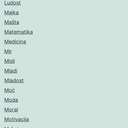
Ludost
Majka
Mašta
Matematika
Medicina
Mir
Misli
Mladi
Mladost
Moć
Moda
Moral
Motivacija