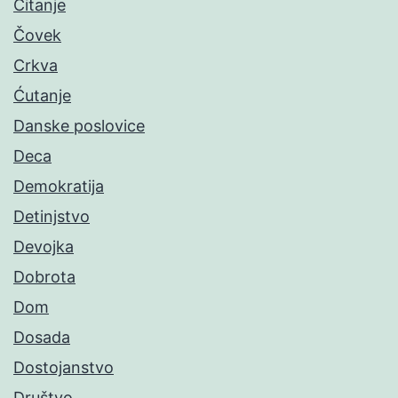
Čitanje
Čovek
Crkva
Ćutanje
Danske poslovice
Deca
Demokratija
Detinjstvo
Devojka
Dobrota
Dom
Dosada
Dostojanstvo
Društvo