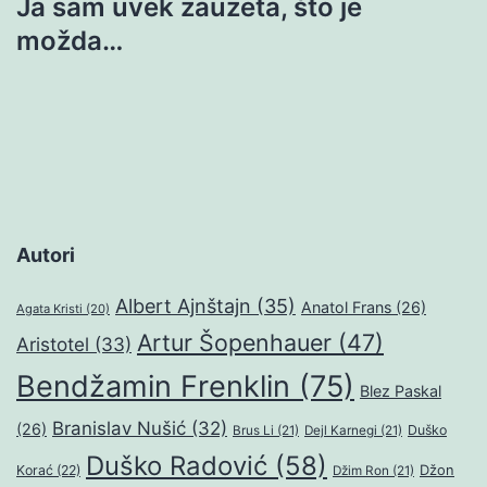
Ja sam uvek zauzeta, što je
možda…
Autori
Albert Ajnštajn
(35)
Anatol Frans
(26)
Agata Kristi
(20)
Artur Šopenhauer
(47)
Aristotel
(33)
Bendžamin Frenklin
(75)
Blez Paskal
Branislav Nušić
(32)
(26)
Duško
Brus Li
(21)
Dejl Karnegi
(21)
Duško Radović
(58)
Džon
Korać
(22)
Džim Ron
(21)