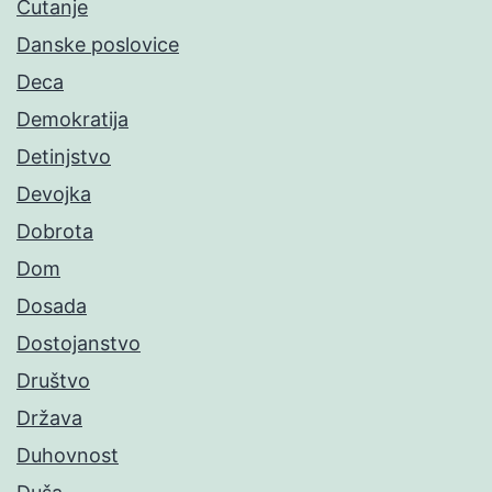
Ćutanje
Danske poslovice
Deca
Demokratija
Detinjstvo
Devojka
Dobrota
Dom
Dosada
Dostojanstvo
Društvo
Država
Duhovnost