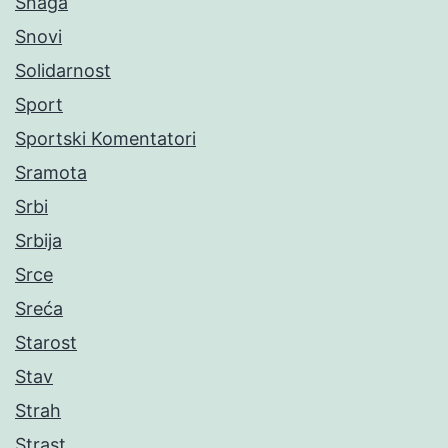
Snaga
Snovi
Solidarnost
Sport
Sportski Komentatori
Sramota
Srbi
Srbija
Srce
Sreća
Starost
Stav
Strah
Strast