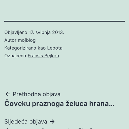
Objavljeno
17. svibnja 2013.
Autor
mojblog
Kategorizirano kao
Lepota
Označeno
Fransis Bejkon
Navigacija
Prethodna objava
Čoveku praznoga želuca hrana…
objava
Sljedeća objava