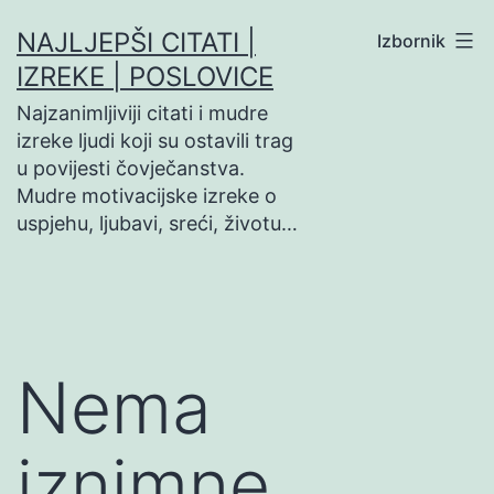
Preskoči
NAJLJEPŠI CITATI |
Izbornik
na
IZREKE | POSLOVICE
sadržaj
Najzanimljiviji citati i mudre
izreke ljudi koji su ostavili trag
u povijesti čovječanstva.
Mudre motivacijske izreke o
uspjehu, ljubavi, sreći, životu…
Nema
iznimne