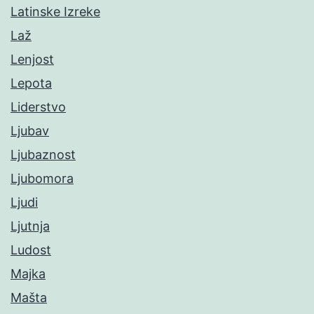
Latinske Izreke
Laž
Lenjost
Lepota
Liderstvo
Ljubav
Ljubaznost
Ljubomora
Ljudi
Ljutnja
Ludost
Majka
Mašta