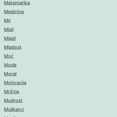
Matematika
Medicina
Mir
Misli
Mladi
Mladost
Moć
Moda
Moral
Motivacija
Mržnja
Mudrost
Muškarci