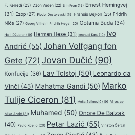
Ernest Hemingvej
F. Kenedi
(23)
Džon Vuden
(22)
Erih From
(19)
(31)
Ezop
(27)
Fridrih
Fransis Bejkon
(25)
Fjodor Dostojevski
(19)
Gotama Buda
(34)
Niče
(27)
Georg Vilhelm Fridrih Hegel
(20)
Ivo
Herman Hese
(31)
Halil Džubran
(19)
Imanuel Kant
(19)
Johan Volfgang fon
Andrić
(55)
Jovan Dučić
(90)
Gete
(72)
Lav Tolstoj
(50)
Leonardo da
Konfučije
(36)
Marko
Mahatma Gandi
(50)
Vinči
(45)
Tulije Ciceron
(81)
Miroslav
Meša Selimović
(19)
Muhamed
(50)
Onore De Balzak
Mika Antić
(21)
Petar Lazić
(55)
(40)
Paulo Koeljo
(20)
Vinston Čerčil
Zoran Đinđić
(43)