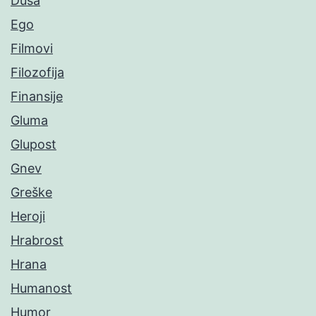
Duša
Ego
Filmovi
Filozofija
Finansije
Gluma
Glupost
Gnev
Greške
Heroji
Hrabrost
Hrana
Humanost
Humor