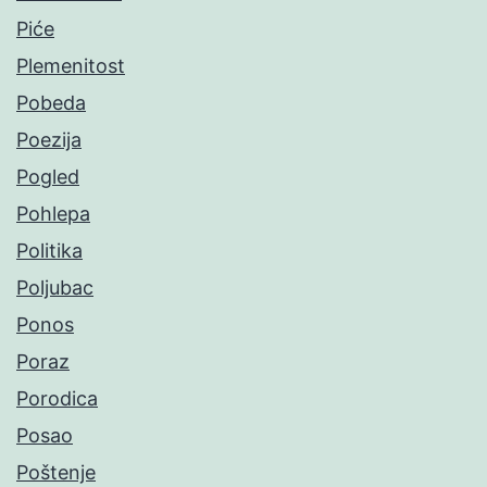
Piće
Plemenitost
Pobeda
Poezija
Pogled
Pohlepa
Politika
Poljubac
Ponos
Poraz
Porodica
Posao
Poštenje