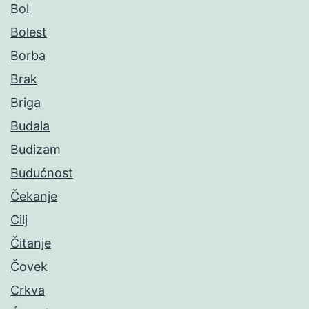
Bol
Bolest
Borba
Brak
Briga
Budala
Budizam
Budućnost
Čekanje
Cilj
Čitanje
Čovek
Crkva