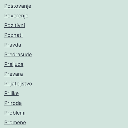
Poštovanje
Poverenje
Pozitivni
Poznati
Pravda
Predrasude
Preljuba
Prevara
Prijateljstvo
Prilike
Priroda
Problemi
Promene