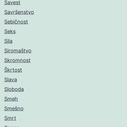
Savest
Savršenstvo
Sebičnost
Seks
Sila
Siromaštvo
Skromnost
Škrtost
Slava
Sloboda
Smeh
Smešno
Smrt