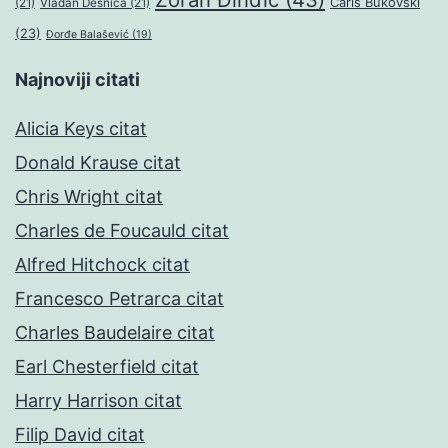
Čarls Bukovski
(21)
Vladan Desnica
(21)
(23)
Đorđe Balašević
(19)
Najnoviji citati
Alicia Keys citat
Donald Krause citat
Chris Wright citat
Charles de Foucauld citat
Alfred Hitchock citat
Francesco Petrarca citat
Charles Baudelaire citat
Earl Chesterfield citat
Harry Harrison citat
Filip David citat