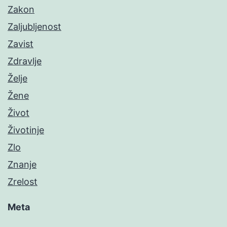
Zakon
Zaljubljenost
Zavist
Zdravlje
Želje
Žene
Život
Životinje
Zlo
Znanje
Zrelost
Meta