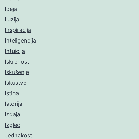
Ideja
Iluzija
Inspiracija
Inteligencija
Intuicija
Iskrenost
Iskušenje
Iskustvo
Istina
Istorija
Izdaja
Izgled
Jednakost