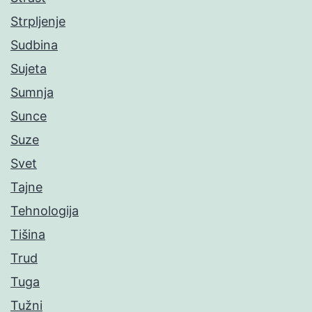
Strpljenje
Sudbina
Sujeta
Sumnja
Sunce
Suze
Svet
Tajne
Tehnologija
Tišina
Trud
Tuga
Tužni