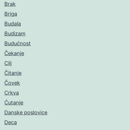
Brak
Briga
Budala
Budizam
Budućnost
Čekanje
Cilj
Čitanje
Čovek
Crkva
Ćutanje
Danske poslovice
Deca