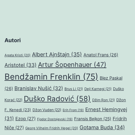
Autori
Albert Ajnštajn
(35)
Anatol Frans
(26)
Agata Kristi
(20)
Artur Šopenhauer
(47)
Aristotel
(33)
Bendžamin Frenklin
(75)
Blez Paskal
Branislav Nušić
(32)
(26)
Duško
Brus Li
(21)
Dejl Karnegi
(21)
Duško Radović
(58)
Džon
Korać
(22)
Džim Ron
(21)
Ernest Hemingvej
F. Kenedi
(23)
Džon Vuden
(22)
Erih From
(19)
(31)
Ezop
(27)
Fridrih
Fransis Bejkon
(25)
Fjodor Dostojevski
(19)
Gotama Buda
(34)
Niče
(27)
Georg Vilhelm Fridrih Hegel
(20)