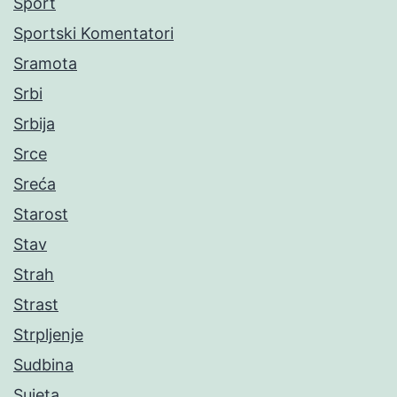
Sport
Sportski Komentatori
Sramota
Srbi
Srbija
Srce
Sreća
Starost
Stav
Strah
Strast
Strpljenje
Sudbina
Sujeta