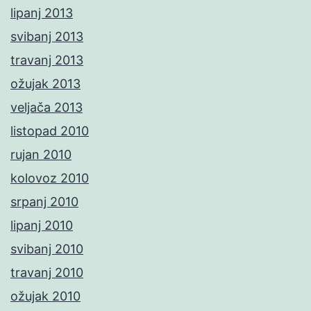
lipanj 2013
svibanj 2013
travanj 2013
ožujak 2013
veljača 2013
listopad 2010
rujan 2010
kolovoz 2010
srpanj 2010
lipanj 2010
svibanj 2010
travanj 2010
ožujak 2010