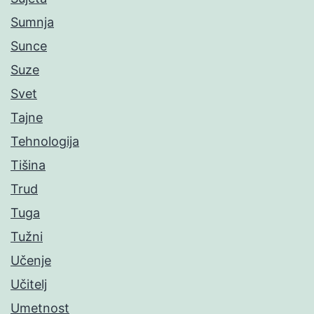
Sumnja
Sunce
Suze
Svet
Tajne
Tehnologija
Tišina
Trud
Tuga
Tužni
Učenje
Učitelj
Umetnost