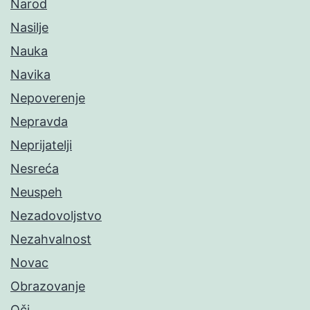
Narod
Nasilje
Nauka
Navika
Nepoverenje
Nepravda
Neprijatelji
Nesreća
Neuspeh
Nezadovoljstvo
Nezahvalnost
Novac
Obrazovanje
Oči