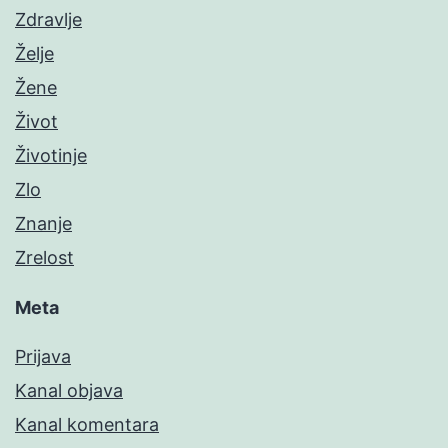
Zdravlje
Želje
Žene
Život
Životinje
Zlo
Znanje
Zrelost
Meta
Prijava
Kanal objava
Kanal komentara