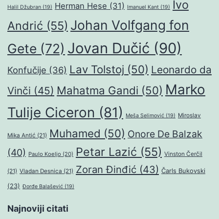
Ivo
Herman Hese
(31)
Halil Džubran
(19)
Imanuel Kant
(19)
Johan Volfgang fon
Andrić
(55)
Jovan Dučić
(90)
Gete
(72)
Lav Tolstoj
(50)
Leonardo da
Konfučije
(36)
Marko
Mahatma Gandi
(50)
Vinči
(45)
Tulije Ciceron
(81)
Miroslav
Meša Selimović
(19)
Muhamed
(50)
Onore De Balzak
Mika Antić
(21)
Petar Lazić
(55)
(40)
Paulo Koeljo
(20)
Vinston Čerčil
Zoran Đinđić
(43)
Čarls Bukovski
(21)
Vladan Desnica
(21)
(23)
Đorđe Balašević
(19)
Najnoviji citati