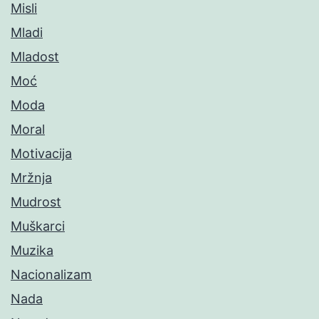
Misli
Mladi
Mladost
Moć
Moda
Moral
Motivacija
Mržnja
Mudrost
Muškarci
Muzika
Nacionalizam
Nada