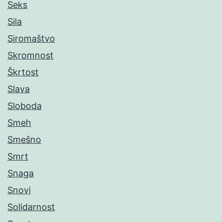
Seks
Sila
Siromaštvo
Skromnost
Škrtost
Slava
Sloboda
Smeh
Smešno
Smrt
Snaga
Snovi
Solidarnost