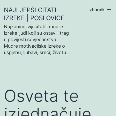
Preskoči
NAJLJEPŠI CITATI |
Izbornik
na
IZREKE | POSLOVICE
sadržaj
Najzanimljiviji citati i mudre
izreke ljudi koji su ostavili trag
u povijesti čovječanstva.
Mudre motivacijske izreke o
uspjehu, ljubavi, sreći, životu…
Osveta te
izjednačuje