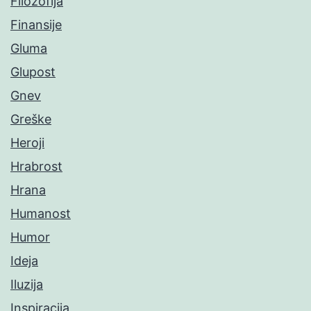
Filozofija
Finansije
Gluma
Glupost
Gnev
Greške
Heroji
Hrabrost
Hrana
Humanost
Humor
Ideja
Iluzija
Inspiracija