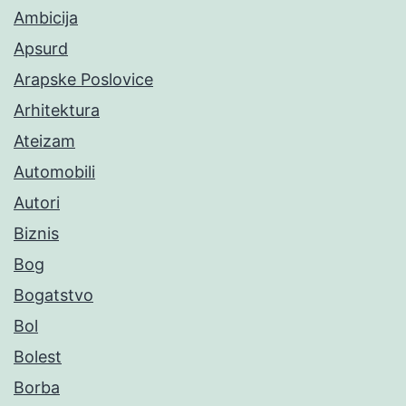
Ambicija
Apsurd
Arapske Poslovice
Arhitektura
Ateizam
Automobili
Autori
Biznis
Bog
Bogatstvo
Bol
Bolest
Borba