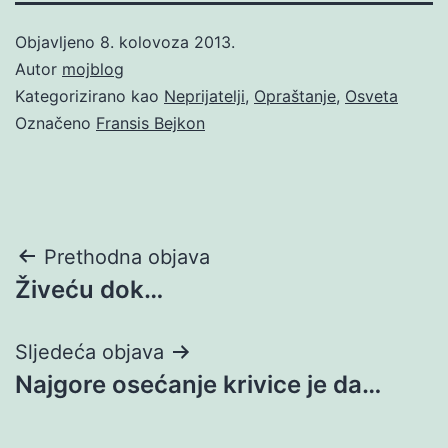
Objavljeno
8. kolovoza 2013.
Autor
mojblog
Kategorizirano kao
Neprijatelji
,
Opraštanje
,
Osveta
Označeno
Fransis Bejkon
Navigacija
Prethodna objava
Živeću dok…
objava
Sljedeća objava
Najgore osećanje krivice je da…