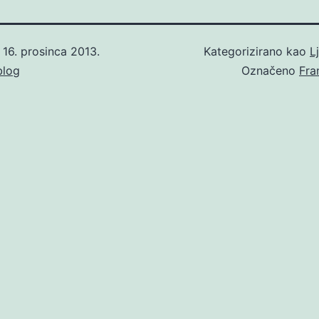
o
16. prosinca 2013.
Kategorizirano kao
L
blog
Označeno
Fra