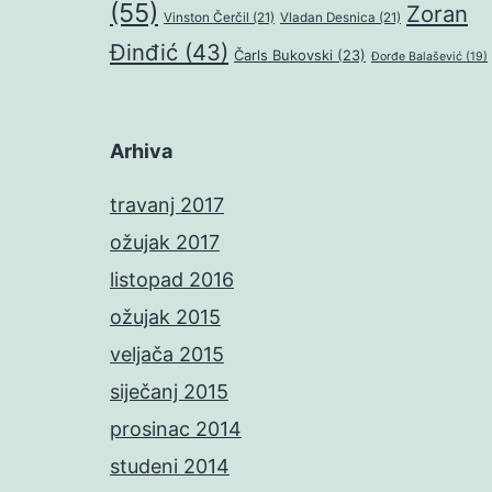
(55)
Zoran
Vinston Čerčil
(21)
Vladan Desnica
(21)
Đinđić
(43)
Čarls Bukovski
(23)
Đorđe Balašević
(19)
Arhiva
travanj 2017
ožujak 2017
listopad 2016
ožujak 2015
veljača 2015
siječanj 2015
prosinac 2014
studeni 2014