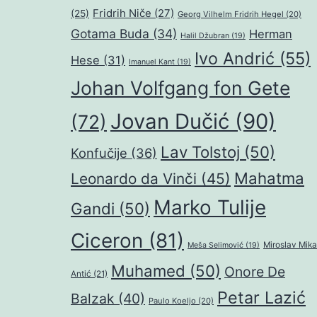
Fridrih Niče
(27)
(25)
Georg Vilhelm Fridrih Hegel
(20)
Gotama Buda
(34)
Herman
Halil Džubran
(19)
Ivo Andrić
(55)
Hese
(31)
Imanuel Kant
(19)
Johan Volfgang fon Gete
Jovan Dučić
(90)
(72)
Lav Tolstoj
(50)
Konfučije
(36)
Mahatma
Leonardo da Vinči
(45)
Marko Tulije
Gandi
(50)
Ciceron
(81)
Miroslav Mika
Meša Selimović
(19)
Muhamed
(50)
Onore De
Antić
(21)
Petar Lazić
Balzak
(40)
Paulo Koeljo
(20)