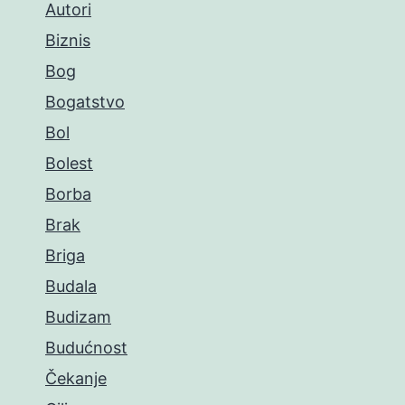
Autori
Biznis
Bog
Bogatstvo
Bol
Bolest
Borba
Brak
Briga
Budala
Budizam
Budućnost
Čekanje