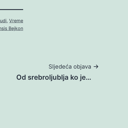
judi
,
Vreme
nsis Bejkon
Sljedeća objava
Od srebroljublja ko je…