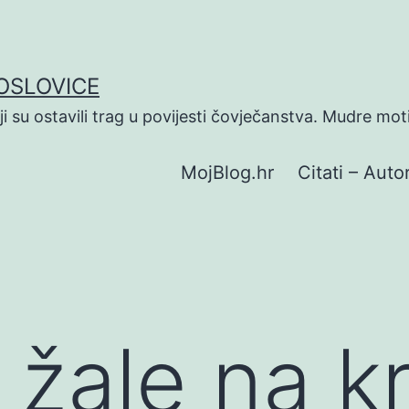
POSLOVICE
koji su ostavili trag u povijesti čovječanstva. Mudre mot
MojBlog.hr
Citati – Autor
e žale na k