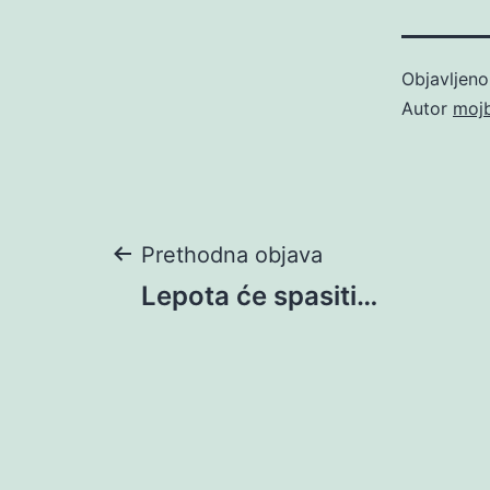
Objavljen
Autor
moj
Navigacija
Prethodna objava
Lepota će spasiti…
objava