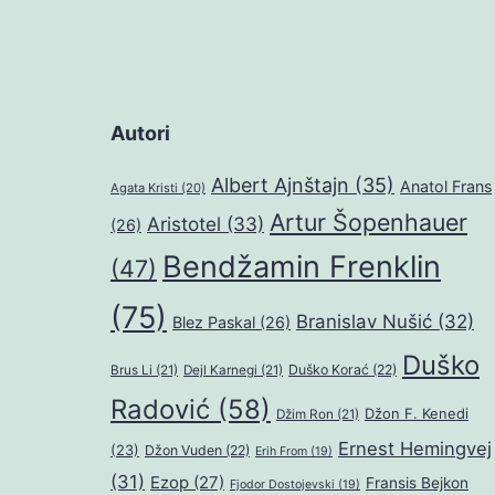
Autori
Albert Ajnštajn
(35)
Anatol Frans
Agata Kristi
(20)
Artur Šopenhauer
Aristotel
(33)
(26)
Bendžamin Frenklin
(47)
(75)
Branislav Nušić
(32)
Blez Paskal
(26)
Duško
Duško Korać
(22)
Brus Li
(21)
Dejl Karnegi
(21)
Radović
(58)
Džon F. Kenedi
Džim Ron
(21)
Ernest Hemingvej
(23)
Džon Vuden
(22)
Erih From
(19)
(31)
Ezop
(27)
Fransis Bejkon
Fjodor Dostojevski
(19)