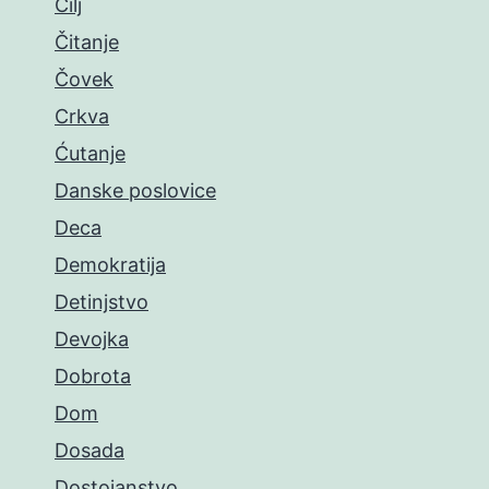
Cilj
Čitanje
Čovek
Crkva
Ćutanje
Danske poslovice
Deca
Demokratija
Detinjstvo
Devojka
Dobrota
Dom
Dosada
Dostojanstvo