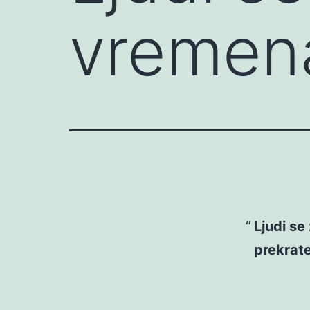
vremen
Ljudi se
prekrate