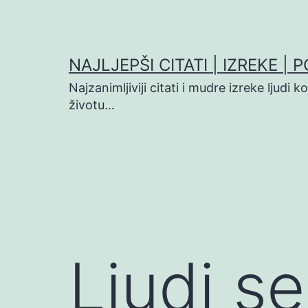
Preskoči
na
sadržaj
NAJLJEPŠI CITATI | IZREKE | 
Najzanimljiviji citati i mudre izreke ljudi 
životu…
Ljudi s