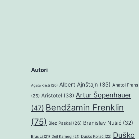
Autori
Albert Ajnštajn
(35)
Anatol Frans
Agata Kristi
(20)
Artur Šopenhauer
Aristotel
(33)
(26)
Bendžamin Frenklin
(47)
(75)
Branislav Nušić
(32)
Blez Paskal
(26)
Duško
Duško Korać
(22)
Brus Li
(21)
Dejl Karnegi
(21)