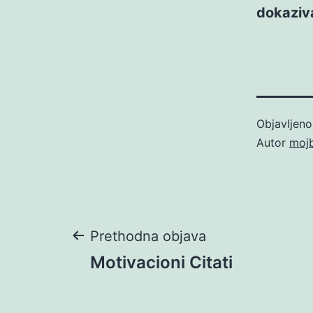
dokaziva
Objavljen
Autor
moj
Navigacija
Prethodna objava
Motivacioni Citati
objava