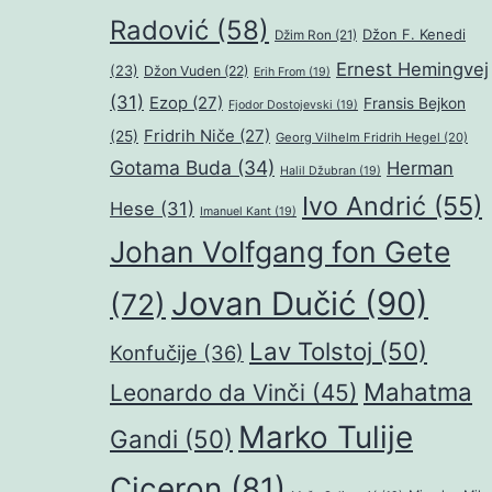
Radović
(58)
Džon F. Kenedi
Džim Ron
(21)
Ernest Hemingvej
(23)
Džon Vuden
(22)
Erih From
(19)
(31)
Ezop
(27)
Fransis Bejkon
Fjodor Dostojevski
(19)
Fridrih Niče
(27)
(25)
Georg Vilhelm Fridrih Hegel
(20)
Gotama Buda
(34)
Herman
Halil Džubran
(19)
Ivo Andrić
(55)
Hese
(31)
Imanuel Kant
(19)
Johan Volfgang fon Gete
Jovan Dučić
(90)
(72)
Lav Tolstoj
(50)
Konfučije
(36)
Mahatma
Leonardo da Vinči
(45)
Marko Tulije
Gandi
(50)
Ciceron
(81)