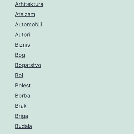
Arhitektura
Ateizam
Automobili
Autori
Biznis
Bog
Bogatstvo
Bol
Bolest
Borba
Brak
Briga
Budala