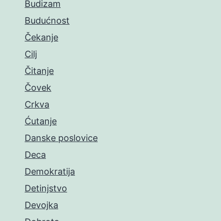
Budizam
Budućnost
Čekanje
Cilj
Čitanje
Čovek
Crkva
Ćutanje
Danske poslovice
Deca
Demokratija
Detinjstvo
Devojka