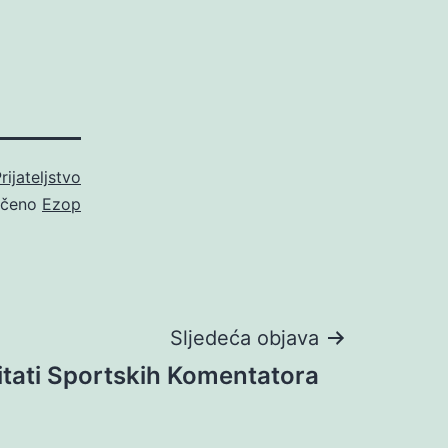
rijateljstvo
ačeno
Ezop
Sljedeća objava
itati Sportskih Komentatora