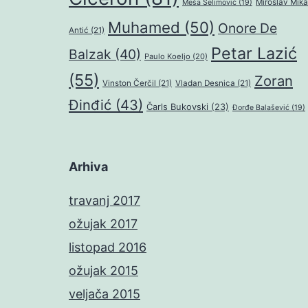
Miroslav Mika
Meša Selimović
(19)
Muhamed
(50)
Onore De
Antić
(21)
Petar Lazić
Balzak
(40)
Paulo Koeljo
(20)
(55)
Zoran
Vinston Čerčil
(21)
Vladan Desnica
(21)
Đinđić
(43)
Čarls Bukovski
(23)
Đorđe Balašević
(19)
Arhiva
travanj 2017
ožujak 2017
listopad 2016
ožujak 2015
veljača 2015