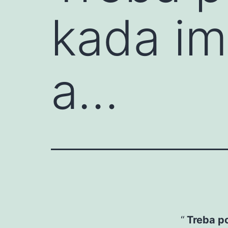
kada im
a…
Treba po