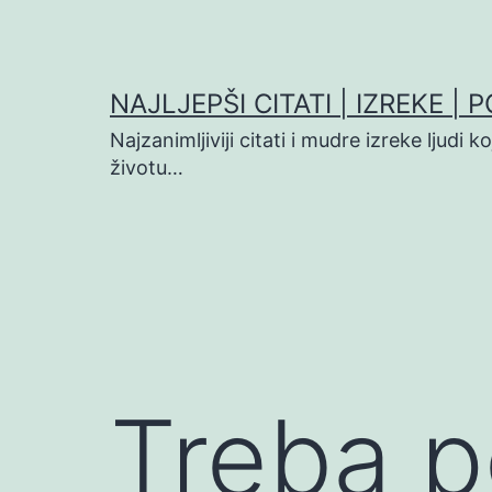
Preskoči
na
sadržaj
NAJLJEPŠI CITATI | IZREKE | 
Najzanimljiviji citati i mudre izreke ljudi 
životu…
Treba p