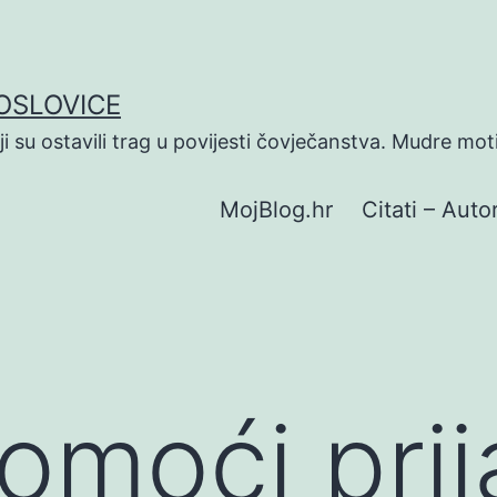
POSLOVICE
koji su ostavili trag u povijesti čovječanstva. Mudre mot
MojBlog.hr
Citati – Autor
omoći prij