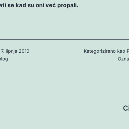
ti se kad su oni već propali.
o
7. lipnja 2010.
Kategorizirano kao
P
blog
Ozn
C