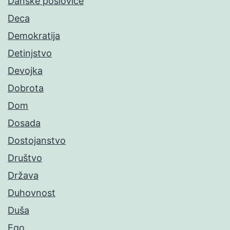
Danske poslovice
Deca
Demokratija
Detinjstvo
Devojka
Dobrota
Dom
Dosada
Dostojanstvo
Društvo
Država
Duhovnost
Duša
Ego