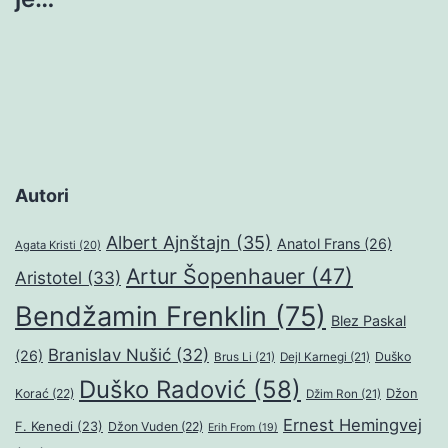
Autori
Albert Ajnštajn
(35)
Anatol Frans
(26)
Agata Kristi
(20)
Artur Šopenhauer
(47)
Aristotel
(33)
Bendžamin Frenklin
(75)
Blez Paskal
Branislav Nušić
(32)
(26)
Duško
Brus Li
(21)
Dejl Karnegi
(21)
Duško Radović
(58)
Džon
Korać
(22)
Džim Ron
(21)
Ernest Hemingvej
F. Kenedi
(23)
Džon Vuden
(22)
Erih From
(19)