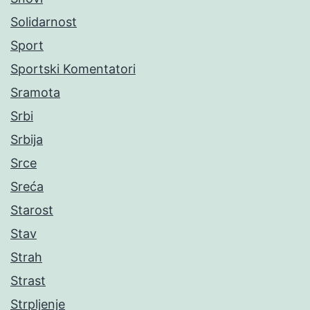
Solidarnost
Sport
Sportski Komentatori
Sramota
Srbi
Srbija
Srce
Sreća
Starost
Stav
Strah
Strast
Strpljenje