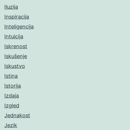
Iluzija
Inspiracija
Inteligencija
Intuicija
Iskrenost
Iskušenje
Iskustvo
Istina
Istorija
Izdaja
Izgled
Jednakost
Jezik