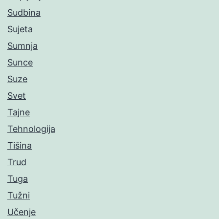
Sudbina
Sujeta
Sumnja
Sunce
Suze
Svet
Tajne
Tehnologija
Tišina
Trud
Tuga
Tužni
Učenje