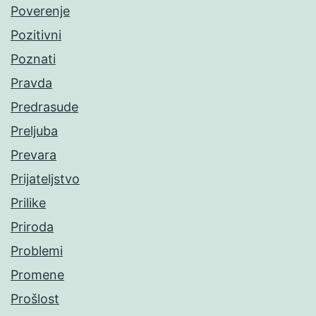
Poverenje
Pozitivni
Poznati
Pravda
Predrasude
Preljuba
Prevara
Prijateljstvo
Prilike
Priroda
Problemi
Promene
Prošlost