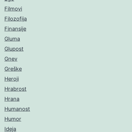
Filmovi
Filozofija
Finansije
Gluma
Glupost
Gnev
Greške
Heroji
Hrabrost
Hrana
Humanost
Humor
Ideja