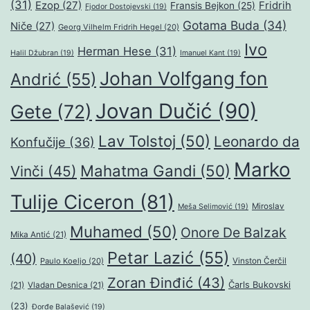
(31)
Ezop
(27)
Fridrih
Fransis Bejkon
(25)
Fjodor Dostojevski
(19)
Gotama Buda
(34)
Niče
(27)
Georg Vilhelm Fridrih Hegel
(20)
Ivo
Herman Hese
(31)
Halil Džubran
(19)
Imanuel Kant
(19)
Johan Volfgang fon
Andrić
(55)
Jovan Dučić
(90)
Gete
(72)
Lav Tolstoj
(50)
Leonardo da
Konfučije
(36)
Marko
Mahatma Gandi
(50)
Vinči
(45)
Tulije Ciceron
(81)
Miroslav
Meša Selimović
(19)
Muhamed
(50)
Onore De Balzak
Mika Antić
(21)
Petar Lazić
(55)
(40)
Paulo Koeljo
(20)
Vinston Čerčil
Zoran Đinđić
(43)
Čarls Bukovski
(21)
Vladan Desnica
(21)
(23)
Đorđe Balašević
(19)