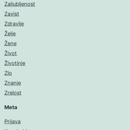
Zaljubljenost
Zavist
Zdravlje
Želje
Žene
Život
Životinje
Zlo
Znanje
Zrelost
Meta
Prijava