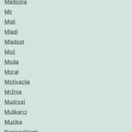
Medicina
Mir
Misli
Mladi
Mladost
Moć
Moda
Moral
Motivacija
Mržnja
Mudrost
Muškarci
Muzika
Nacionalizam