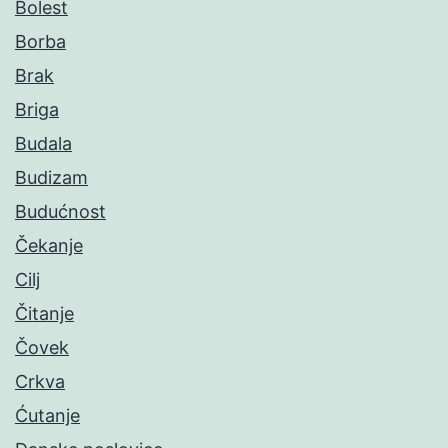
Bolest
Borba
Brak
Briga
Budala
Budizam
Budućnost
Čekanje
Cilj
Čitanje
Čovek
Crkva
Ćutanje