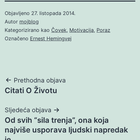
Objavljeno
27. listopada 2014.
Autor
mojblog
Kategorizirano kao
Čovek
,
Motivacija
,
Poraz
Označeno
Ernest Hemingvej
Navigacija
Prethodna objava
Citati O Životu
objava
Sljedeća objava
Od svih “sila trenja”, ona koja
najviše usporava ljudski napredak
je…