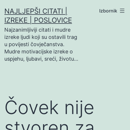
Preskoči
NAJLJEPŠI CITATI |
Izbornik
na
IZREKE | POSLOVICE
sadržaj
Najzanimljiviji citati i mudre
izreke ljudi koji su ostavili trag
u povijesti čovječanstva.
Mudre motivacijske izreke o
uspjehu, ljubavi, sreći, životu…
Čovek nije
stvoren za