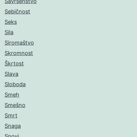
Savršenstvo
Sebičnost
Seks
Sila
Siromaštvo
Skromnost
Škrtost
Slava
Sloboda
Smeh
Smešno
Smrt
Snaga
Snovi