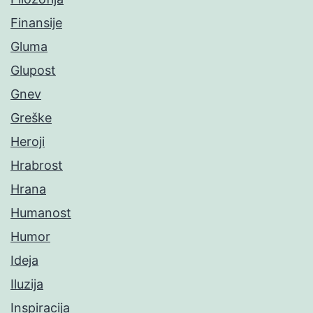
Finansije
Gluma
Glupost
Gnev
Greške
Heroji
Hrabrost
Hrana
Humanost
Humor
Ideja
Iluzija
Inspiracija