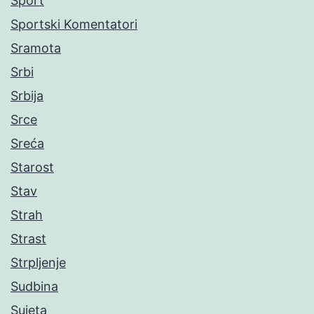
Sport
Sportski Komentatori
Sramota
Srbi
Srbija
Srce
Sreća
Starost
Stav
Strah
Strast
Strpljenje
Sudbina
Sujeta