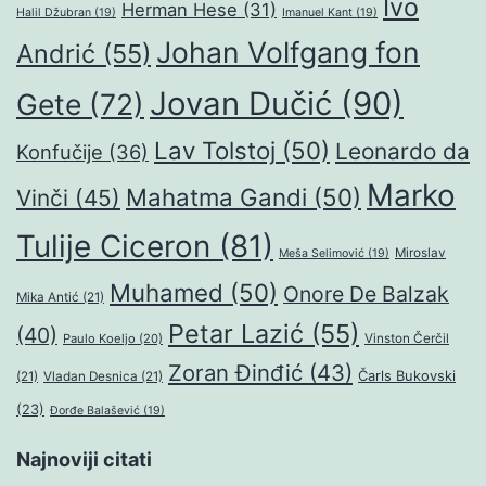
Ivo
Herman Hese
(31)
Halil Džubran
(19)
Imanuel Kant
(19)
Johan Volfgang fon
Andrić
(55)
Jovan Dučić
(90)
Gete
(72)
Lav Tolstoj
(50)
Leonardo da
Konfučije
(36)
Marko
Mahatma Gandi
(50)
Vinči
(45)
Tulije Ciceron
(81)
Miroslav
Meša Selimović
(19)
Muhamed
(50)
Onore De Balzak
Mika Antić
(21)
Petar Lazić
(55)
(40)
Paulo Koeljo
(20)
Vinston Čerčil
Zoran Đinđić
(43)
Čarls Bukovski
(21)
Vladan Desnica
(21)
(23)
Đorđe Balašević
(19)
Najnoviji citati