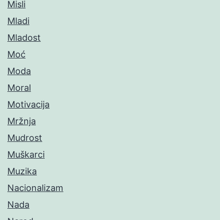
Misli
Mladi
Mladost
Moć
Moda
Moral
Motivacija
Mržnja
Mudrost
Muškarci
Muzika
Nacionalizam
Nada