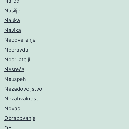
Narod
Nasilje
Nauka
Navika
Nepoverenje
Nepravda
Neprijatelji
Nesreća
Neuspeh
Nezadovoljstvo
Nezahvalnost
Novac
Obrazovanje
Oči