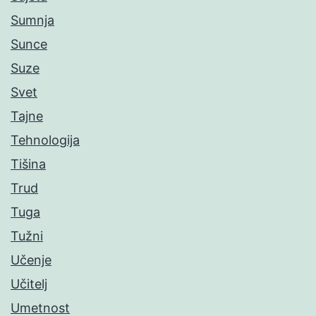
Sumnja
Sunce
Suze
Svet
Tajne
Tehnologija
Tišina
Trud
Tuga
Tužni
Učenje
Učitelj
Umetnost