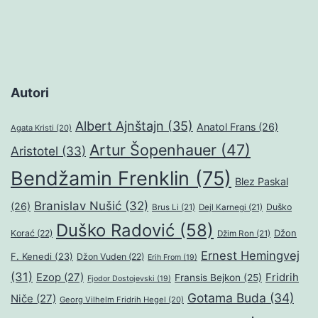
Autori
Albert Ajnštajn
(35)
Anatol Frans
(26)
Agata Kristi
(20)
Artur Šopenhauer
(47)
Aristotel
(33)
Bendžamin Frenklin
(75)
Blez Paskal
Branislav Nušić
(32)
(26)
Duško
Brus Li
(21)
Dejl Karnegi
(21)
Duško Radović
(58)
Džon
Korać
(22)
Džim Ron
(21)
Ernest Hemingvej
F. Kenedi
(23)
Džon Vuden
(22)
Erih From
(19)
(31)
Ezop
(27)
Fridrih
Fransis Bejkon
(25)
Fjodor Dostojevski
(19)
Gotama Buda
(34)
Niče
(27)
Georg Vilhelm Fridrih Hegel
(20)