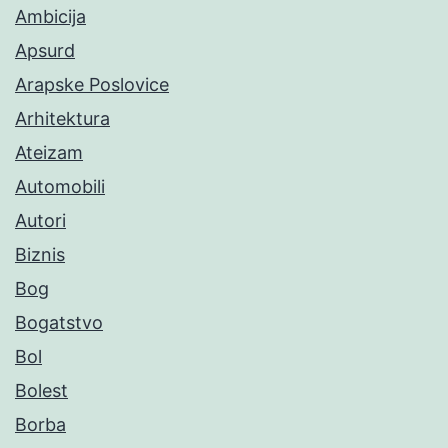
Ambicija
Apsurd
Arapske Poslovice
Arhitektura
Ateizam
Automobili
Autori
Biznis
Bog
Bogatstvo
Bol
Bolest
Borba