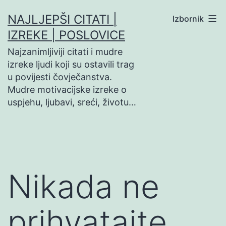
Preskoči
NAJLJEPŠI CITATI |
Izbornik
na
IZREKE | POSLOVICE
sadržaj
Najzanimljiviji citati i mudre
izreke ljudi koji su ostavili trag
u povijesti čovječanstva.
Mudre motivacijske izreke o
uspjehu, ljubavi, sreći, životu…
Nikada ne
prihvatajte