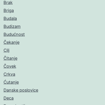
Brak
Briga
Budala
Budizam
Budućnost
Čekanje
Cilj
Čitanje
Čovek
Crkva
Ćutanje
Danske poslovice
Deca