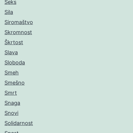
Seks
Sila
Siromaštvo
Skromnost
Škrtost
Slava
Sloboda
Smeh
Smešno
Smrt
Snaga
Snovi
Solidarnost