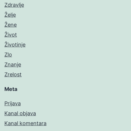
Zdravlje
Želje
Žene
Život
Životinje
Zlo
Znanje
Zrelost
Meta
Prijava
Kanal objava
Kanal komentara