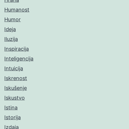
Humanost
Humor
Ideja
Iluzija
Inspiracija
Inteligencija
Intuicija
Iskrenost
Iskušenje
Iskustvo
Istina
Istorija
Izdaja