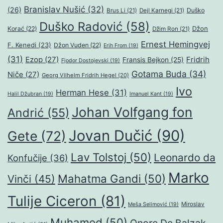
Branislav Nušić
(32)
(26)
Duško
Brus Li
(21)
Dejl Karnegi
(21)
Duško Radović
(58)
Džon
Korać
(22)
Džim Ron
(21)
Ernest Hemingvej
F. Kenedi
(23)
Džon Vuden
(22)
Erih From
(19)
(31)
Ezop
(27)
Fridrih
Fransis Bejkon
(25)
Fjodor Dostojevski
(19)
Gotama Buda
(34)
Niče
(27)
Georg Vilhelm Fridrih Hegel
(20)
Ivo
Herman Hese
(31)
Halil Džubran
(19)
Imanuel Kant
(19)
Johan Volfgang fon
Andrić
(55)
Jovan Dučić
(90)
Gete
(72)
Lav Tolstoj
(50)
Leonardo da
Konfučije
(36)
Marko
Mahatma Gandi
(50)
Vinči
(45)
Tulije Ciceron
(81)
Miroslav
Meša Selimović
(19)
Muhamed
(50)