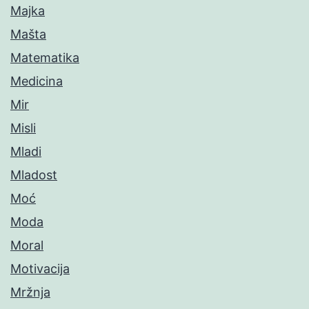
Majka
Mašta
Matematika
Medicina
Mir
Misli
Mladi
Mladost
Moć
Moda
Moral
Motivacija
Mržnja