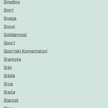
Smešno
Smrt
Snaga
Snovi
Solidarnost
Sport
Sportski Komentatori
Sramota
Srbi
Srbija
Srce
Sreća
Starost