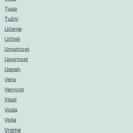
Tuga
Tužni
Učenje
Učitelj
Umetnost
Upornost
Uspeh
Vera
Vernost
Vlast
Voda
Volja
Vreme