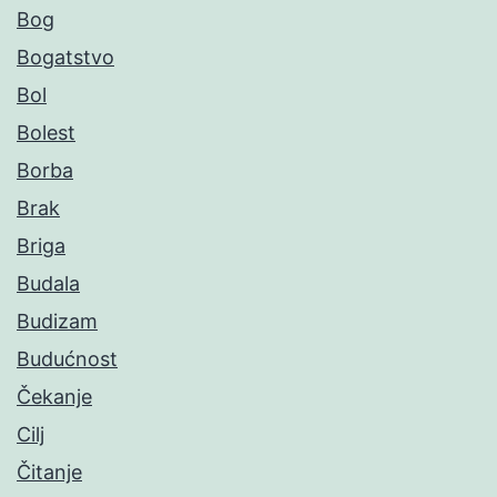
Bog
Bogatstvo
Bol
Bolest
Borba
Brak
Briga
Budala
Budizam
Budućnost
Čekanje
Cilj
Čitanje