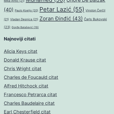
Onore De Balzak
Mika Antić
(21)
Petar Lazić
(55)
(40)
Paulo Koeljo
(20)
Vinston Čerčil
Zoran Đinđić
(43)
Čarls Bukovski
(21)
Vladan Desnica
(21)
(23)
Đorđe Balašević
(19)
Najnoviji citati
Alicia Keys citat
Donald Krause citat
Chris Wright citat
Charles de Foucauld citat
Alfred Hitchock citat
Francesco Petrarca citat
Charles Baudelaire citat
Earl Chesterfield citat