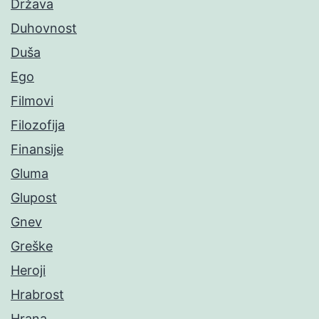
Država
Duhovnost
Duša
Ego
Filmovi
Filozofija
Finansije
Gluma
Glupost
Gnev
Greške
Heroji
Hrabrost
Hrana