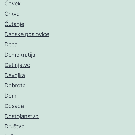
Čovek
Crkva
Ćutanje
Danske poslovice
Deca
Demokratija
Detinjstvo
Devojka
Dobrota
Dom
Dosada
Dostojanstvo
Društvo