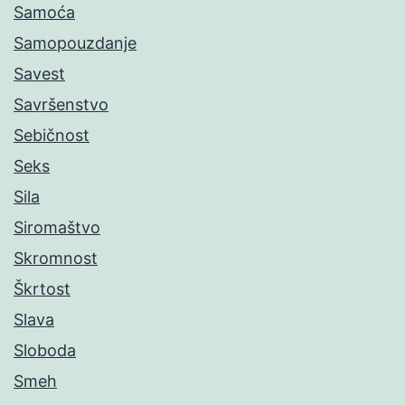
Samoća
Samopouzdanje
Savest
Savršenstvo
Sebičnost
Seks
Sila
Siromaštvo
Skromnost
Škrtost
Slava
Sloboda
Smeh