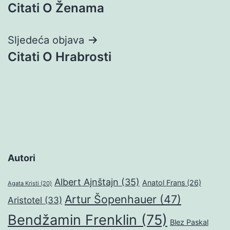
Citati O Ženama
objava
Sljedeća objava
Citati O Hrabrosti
Autori
Albert Ajnštajn
(35)
Anatol Frans
(26)
Agata Kristi
(20)
Artur Šopenhauer
(47)
Aristotel
(33)
Bendžamin Frenklin
(75)
Blez Paskal