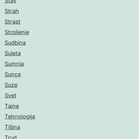
Stav
Strah
Strast
Strpljenje
Sudbina
Sujeta
Sumnja
Sunce
Suze
Svet
Tajne
Tehnologija
Tišina
Trud