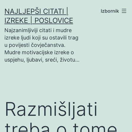
Preskoči
NAJLJEPŠI CITATI |
Izbornik
na
IZREKE | POSLOVICE
sadržaj
Najzanimljiviji citati i mudre
izreke ljudi koji su ostavili trag
u povijesti čovječanstva.
Mudre motivacijske izreke o
uspjehu, ljubavi, sreći, životu…
Razmišljati
treba o tome