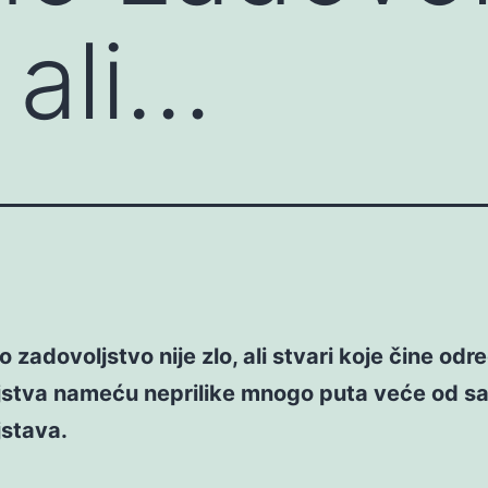
, ali…
no zadovoljstvo nije zlo, ali stvari koje čine od
jstva nameću neprilike mnogo puta veće od s
jstava.