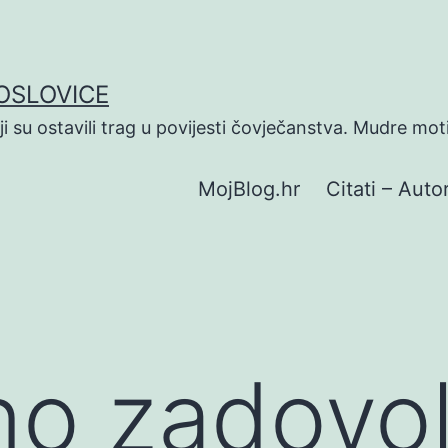
POSLOVICE
koji su ostavili trag u povijesti čovječanstva. Mudre mot
MojBlog.hr
Citati – Autor
dno zadovol