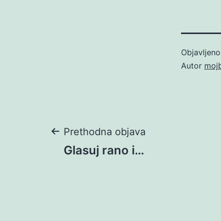
Objavljen
Autor
moj
Navigacija
Prethodna objava
Glasuj rano i…
objava