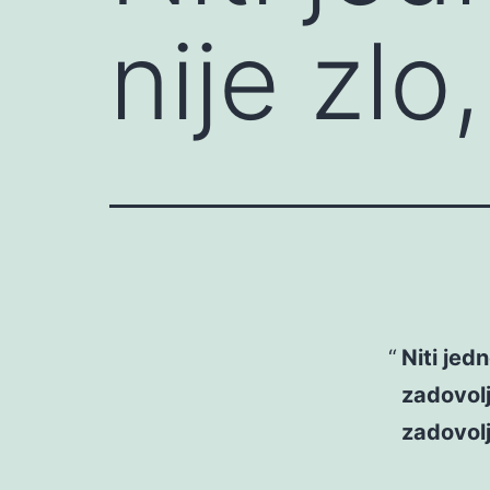
nije zlo
Niti jed
zadovol
zadovol