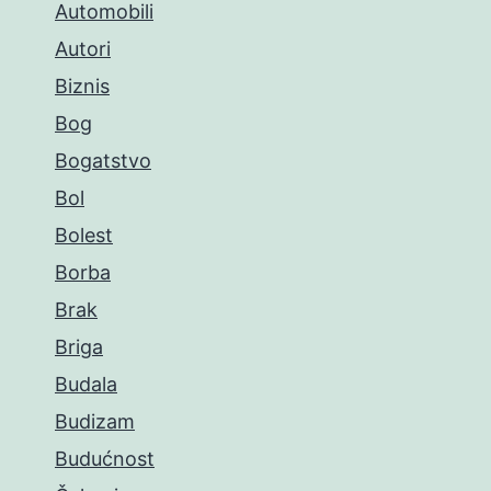
Automobili
Autori
Biznis
Bog
Bogatstvo
Bol
Bolest
Borba
Brak
Briga
Budala
Budizam
Budućnost