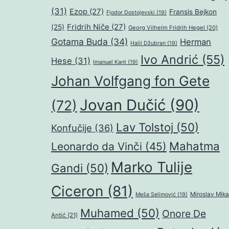
(31)
Ezop
(27)
Fransis Bejkon
Fjodor Dostojevski
(19)
Fridrih Niče
(27)
(25)
Georg Vilhelm Fridrih Hegel
(20)
Gotama Buda
(34)
Herman
Halil Džubran
(19)
Ivo Andrić
(55)
Hese
(31)
Imanuel Kant
(19)
Johan Volfgang fon Gete
Jovan Dučić
(90)
(72)
Lav Tolstoj
(50)
Konfučije
(36)
Mahatma
Leonardo da Vinči
(45)
Marko Tulije
Gandi
(50)
Ciceron
(81)
Miroslav Mika
Meša Selimović
(19)
Muhamed
(50)
Onore De
Antić
(21)