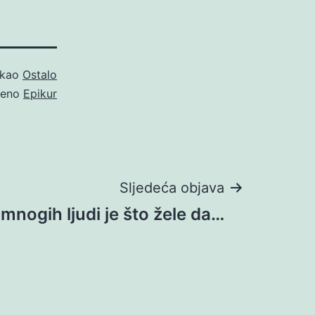
 kao
Ostalo
čeno
Epikur
Sljedeća objava
mnogih ljudi je što žele da…