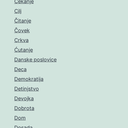
Čekanje
Cilj
Čitanje
Čovek
Crkva
Ćutanje
Danske poslovice
Deca
Demokratija
Detinjstvo
Devojka
Dobrota
Dom
Dosada