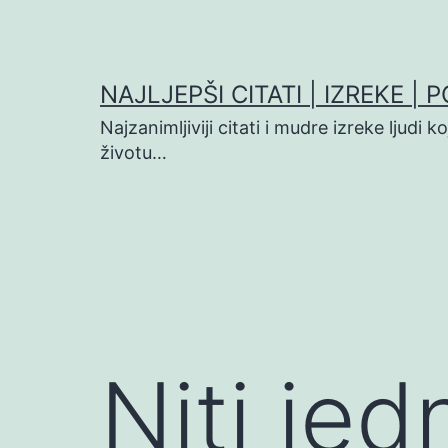
Preskoči
na
sadržaj
NAJLJEPŠI CITATI | IZREKE | 
Najzanimljiviji citati i mudre izreke ljudi 
životu…
Niti je