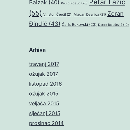
Petar Lazić
Balzak
(40)
Paulo Koeljo
(20)
(55)
Zoran
Vinston Čerčil
(21)
Vladan Desnica
(21)
Đinđić
(43)
Čarls Bukovski
(23)
Đorđe Balašević
(19)
Arhiva
travanj 2017
ožujak 2017
listopad 2016
ožujak 2015
veljača 2015
siječanj 2015
prosinac 2014