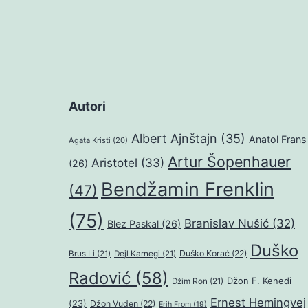
Autori
Albert Ajnštajn
(35)
Anatol Frans
Agata Kristi
(20)
Artur Šopenhauer
Aristotel
(33)
(26)
Bendžamin Frenklin
(47)
(75)
Branislav Nušić
(32)
Blez Paskal
(26)
Duško
Duško Korać
(22)
Brus Li
(21)
Dejl Karnegi
(21)
Radović
(58)
Džon F. Kenedi
Džim Ron
(21)
Ernest Hemingvej
(23)
Džon Vuden
(22)
Erih From
(19)