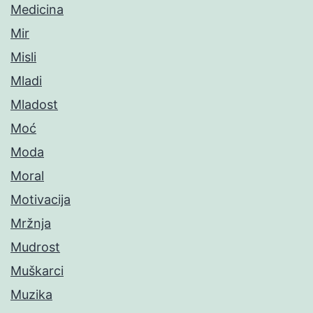
Medicina
Mir
Misli
Mladi
Mladost
Moć
Moda
Moral
Motivacija
Mržnja
Mudrost
Muškarci
Muzika