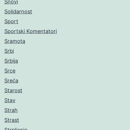
Snovi
Solidarnost
Sport
Sportski Komentatori
Sramota
Srbi
Srbija
Srce
Sreća
Starost
Stav
Strah
Strast
Strpljenje