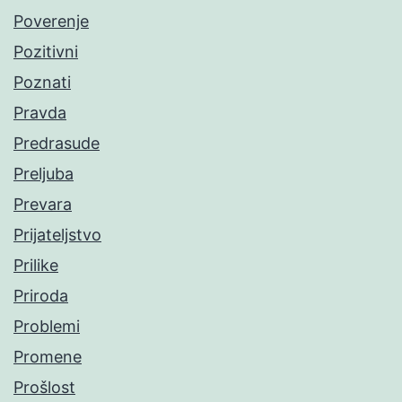
Poverenje
Pozitivni
Poznati
Pravda
Predrasude
Preljuba
Prevara
Prijateljstvo
Prilike
Priroda
Problemi
Promene
Prošlost