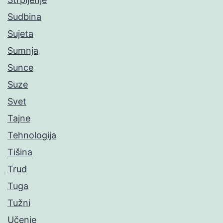
Sudbina
Sujeta
Sumnja
Sunce
Suze
Svet
Tajne
Tehnologija
Tišina
Trud
Tuga
Tužni
Učenje