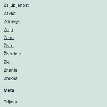
Zaljubljenost
Zavist
Zdravlje
Želje
Žene
Život
Životinje
Zlo
Znanje
Zrelost
Meta
Prijava