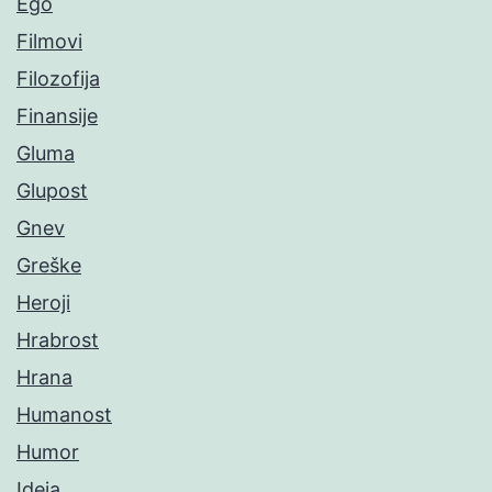
Ego
Filmovi
Filozofija
Finansije
Gluma
Glupost
Gnev
Greške
Heroji
Hrabrost
Hrana
Humanost
Humor
Ideja