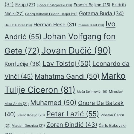
(31)
Ezop
(27)
Fridrih
Fransis Bejkon
(25)
Fjodor Dostojevski
(19)
Gotama Buda
(34)
Niče
(27)
Georg Vilhelm Fridrih Hegel
(20)
Ivo
Herman Hese
(31)
Halil Džubran
(19)
Imanuel Kant
(19)
Johan Volfgang fon
Andrić
(55)
Jovan Dučić
(90)
Gete
(72)
Lav Tolstoj
(50)
Leonardo da
Konfučije
(36)
Marko
Mahatma Gandi
(50)
Vinči
(45)
Tulije Ciceron
(81)
Miroslav
Meša Selimović
(19)
Muhamed
(50)
Onore De Balzak
Mika Antić
(21)
Petar Lazić
(55)
(40)
Paulo Koeljo
(20)
Vinston Čerčil
Zoran Đinđić
(43)
Čarls Bukovski
(21)
Vladan Desnica
(21)