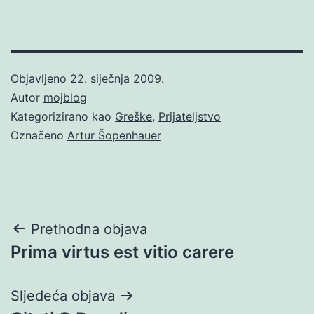
Objavljeno
22. siječnja 2009.
Autor
mojblog
Kategorizirano kao
Greške
,
Prijateljstvo
Označeno
Artur Šopenhauer
Navigacija
Prethodna objava
Prima virtus est vitio carere
objava
Sljedeća objava