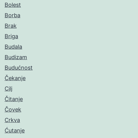
Bolest
Borba
Brak
Briga
Budala
Budizam
Budućnost
Čekanje
Cilj
Čitanje
Čovek
Crkva
Ćutanje