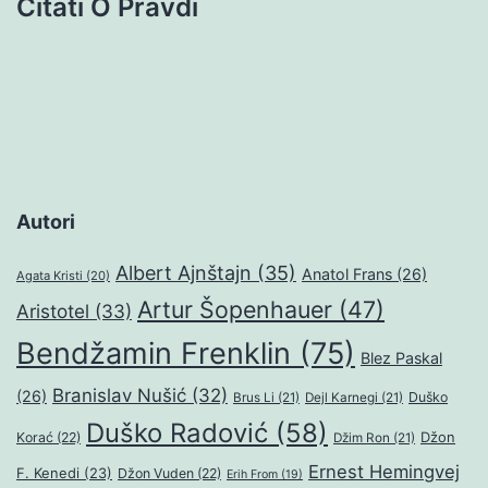
Citati O Pravdi
Autori
Albert Ajnštajn
(35)
Anatol Frans
(26)
Agata Kristi
(20)
Artur Šopenhauer
(47)
Aristotel
(33)
Bendžamin Frenklin
(75)
Blez Paskal
Branislav Nušić
(32)
(26)
Duško
Brus Li
(21)
Dejl Karnegi
(21)
Duško Radović
(58)
Džon
Korać
(22)
Džim Ron
(21)
Ernest Hemingvej
F. Kenedi
(23)
Džon Vuden
(22)
Erih From
(19)