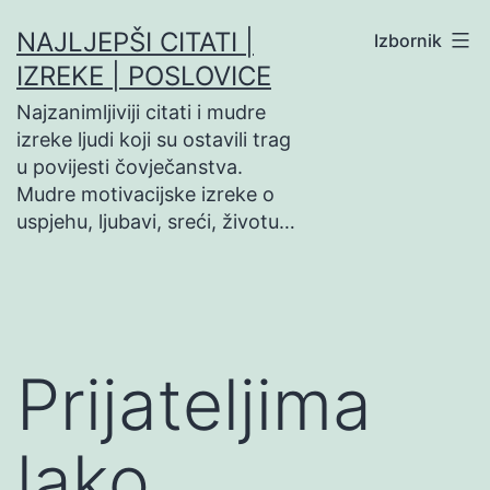
Preskoči
NAJLJEPŠI CITATI |
Izbornik
na
IZREKE | POSLOVICE
sadržaj
Najzanimljiviji citati i mudre
izreke ljudi koji su ostavili trag
u povijesti čovječanstva.
Mudre motivacijske izreke o
uspjehu, ljubavi, sreći, životu…
Prijateljima
lako