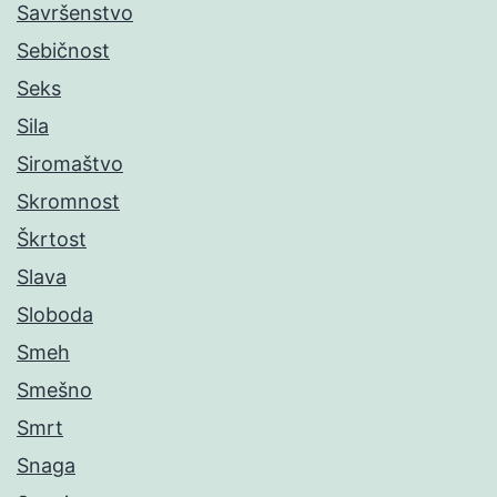
Savršenstvo
Sebičnost
Seks
Sila
Siromaštvo
Skromnost
Škrtost
Slava
Sloboda
Smeh
Smešno
Smrt
Snaga