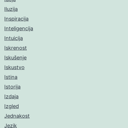
Iluzija
Inspiracija
Inteligencija
Intuicija
Iskrenost
Iskušenje
Iskustvo
Istina
Istorija
Izdaja
Izgled
Jednakost
Jezik