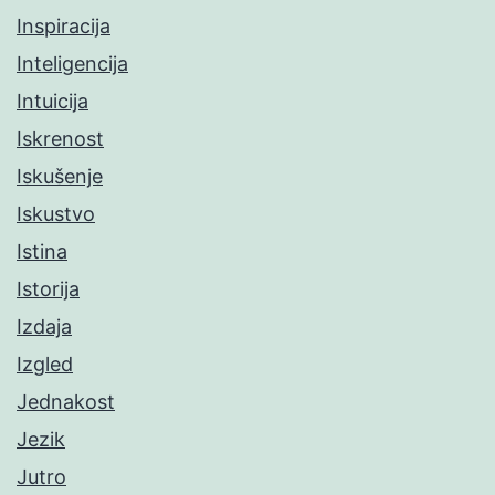
Inspiracija
Inteligencija
Intuicija
Iskrenost
Iskušenje
Iskustvo
Istina
Istorija
Izdaja
Izgled
Jednakost
Jezik
Jutro