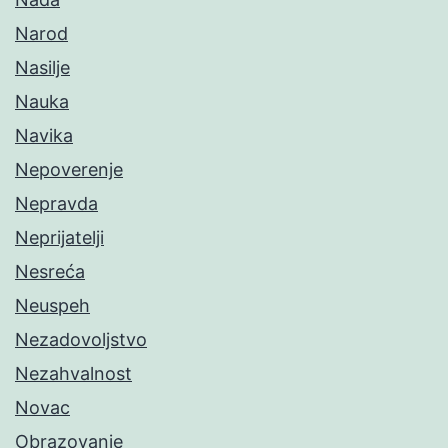
Narod
Nasilje
Nauka
Navika
Nepoverenje
Nepravda
Neprijatelji
Nesreća
Neuspeh
Nezadovoljstvo
Nezahvalnost
Novac
Obrazovanje