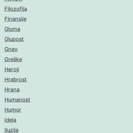
Filozofija
Finansije
Gluma
Glupost
Gnev
Greške
Heroji
Hrabrost
Hrana
Humanost
Humor
Ideja
Iluzija