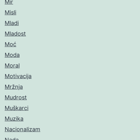
Mir
Misli
Mladi
Mladost
Moć
Moda
Moral
Motivacija
Mržnja
Mudrost
Muškarci
Muzika
Nacionalizam
Nada