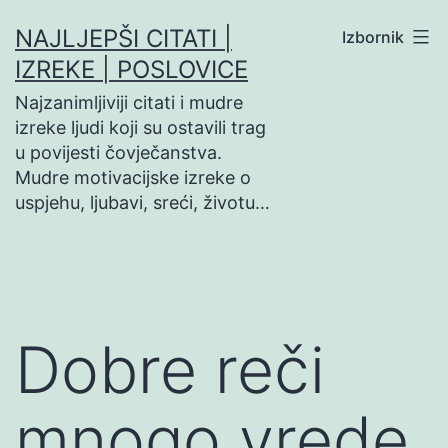
Preskoči
NAJLJEPŠI CITATI |
Izbornik
na
IZREKE | POSLOVICE
sadržaj
Najzanimljiviji citati i mudre
izreke ljudi koji su ostavili trag
u povijesti čovječanstva.
Mudre motivacijske izreke o
uspjehu, ljubavi, sreći, životu…
Dobre reči
mnogo vrede