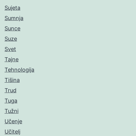
Sujeta
Sumnja
Sunce
Suze
Svet
Tajne
Tehnologija
Tišina
Trud
Tuga
Tužni
Učenje
Učitelj