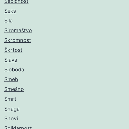
Sebičnost
Seks
Sila
Siromaštvo
Skromnost
Škrtost
Slava
Sloboda
Smeh
Smešno
Smrt
Snaga
Snovi
Solidarnost