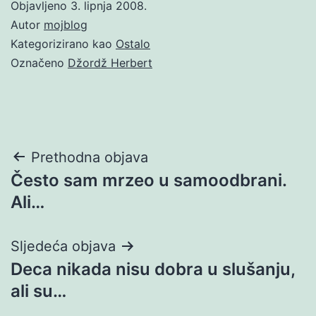
Objavljeno
3. lipnja 2008.
Autor
mojblog
Kategorizirano kao
Ostalo
Označeno
Džordž Herbert
Navigacija
Prethodna objava
Često sam mrzeo u samoodbrani.
objava
Ali…
Sljedeća objava
Deca nikada nisu dobra u slušanju,
ali su…