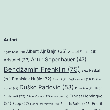
Autori
Albert Ajnštajn
(35)
Anatol Frans
(26)
Agata Kristi
(20)
Artur Šopenhauer
(47)
Aristotel
(33)
Bendžamin Frenklin
(75)
Blez Paskal
Branislav Nušić
(32)
(26)
Duško
Brus Li
(21)
Dejl Karnegi
(21)
Duško Radović
(58)
Džon
Korać
(22)
Džim Ron
(21)
Ernest Hemingvej
F. Kenedi
(23)
Džon Vuden
(22)
Erih From
(19)
(31)
Ezop
(27)
Fridrih
Fransis Bejkon
(25)
Fjodor Dostojevski
(19)