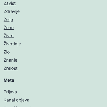
Zavist
Zdravlje
Želje
Žene
Život
Životinje
Zlo
Znanje
Zrelost
Meta
Prijava
Kanal objava