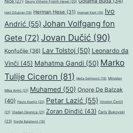
Gotama Buda
(34)
Niče
(27)
Georg Vilhelm Fridrih Hegel
(20)
Ivo
Herman Hese
(31)
Halil Džubran
(19)
Imanuel Kant
(19)
Johan Volfgang fon
Andrić
(55)
Jovan Dučić
(90)
Gete
(72)
Lav Tolstoj
(50)
Leonardo da
Konfučije
(36)
Marko
Mahatma Gandi
(50)
Vinči
(45)
Tulije Ciceron
(81)
Miroslav
Meša Selimović
(19)
Muhamed
(50)
Onore De Balzak
Mika Antić
(21)
Petar Lazić
(55)
(40)
Paulo Koeljo
(20)
Vinston Čerčil
Zoran Đinđić
(43)
Čarls Bukovski
(21)
Vladan Desnica
(21)
(23)
Đorđe Balašević
(19)