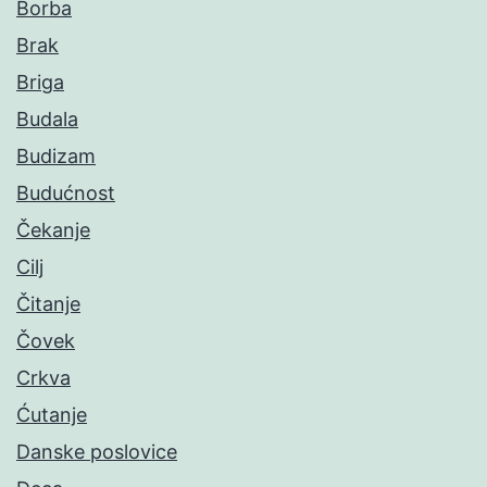
Borba
Brak
Briga
Budala
Budizam
Budućnost
Čekanje
Cilj
Čitanje
Čovek
Crkva
Ćutanje
Danske poslovice