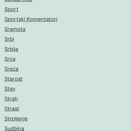
Sport
Sportski Komentatori
Sramota
Srbi
Srbija
Srce
Sreća
Starost
Stav
Strah
Strast
Strpljenje
Sudbina