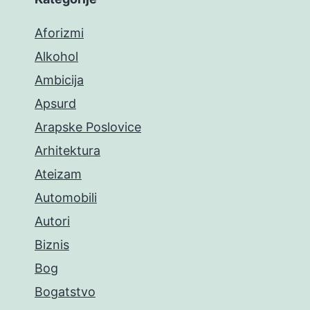
Aforizmi
Alkohol
Ambicija
Apsurd
Arapske Poslovice
Arhitektura
Ateizam
Automobili
Autori
Biznis
Bog
Bogatstvo