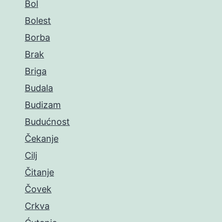
Bol
Bolest
Borba
Brak
Briga
Budala
Budizam
Budućnost
Čekanje
Cilj
Čitanje
Čovek
Crkva