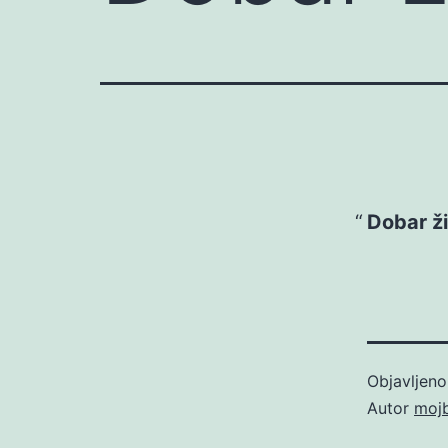
Dobar ži
Objavljen
Autor
moj