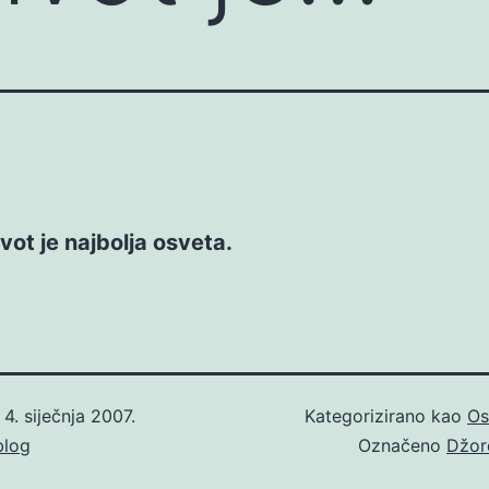
vot je najbolja osveta.
o
4. siječnja 2007.
Kategorizirano kao
Os
blog
Označeno
Džor