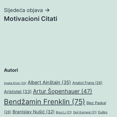
Sljedeća objava
Motivacioni Citati
Autori
Albert Ajnštajn
(35)
Anatol Frans
(26)
Agata Kristi
(20)
Artur Šopenhauer
(47)
Aristotel
(33)
Bendžamin Frenklin
(75)
Blez Paskal
Branislav Nušić
(32)
(26)
Duško
Brus Li
(21)
Dejl Karnegi
(21)