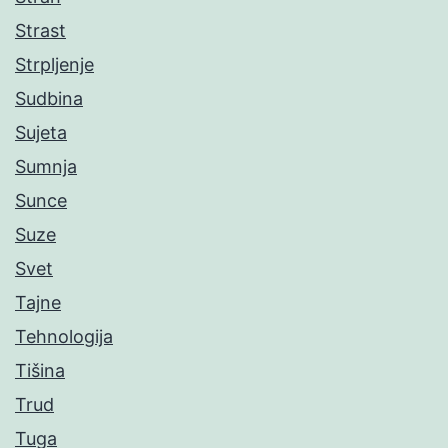
Strast
Strpljenje
Sudbina
Sujeta
Sumnja
Sunce
Suze
Svet
Tajne
Tehnologija
Tišina
Trud
Tuga