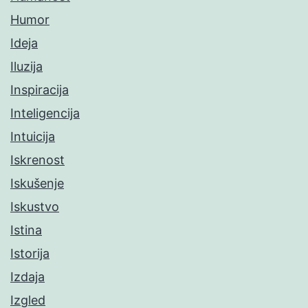
Humor
Ideja
Iluzija
Inspiracija
Inteligencija
Intuicija
Iskrenost
Iskušenje
Iskustvo
Istina
Istorija
Izdaja
Izgled