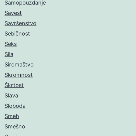
Samopouzdanje
Savest
Savršenstvo
Sebičnost
Seks
Sila
Siromaštvo
Skromnost
Škrtost
Slava
Sloboda
Smeh
Smešno