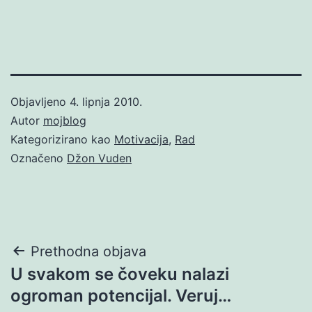
Objavljeno
4. lipnja 2010.
Autor
mojblog
Kategorizirano kao
Motivacija
,
Rad
Označeno
Džon Vuden
Navigacija
Prethodna objava
U svakom se čoveku nalazi
objava
ogroman potencijal. Veruj…