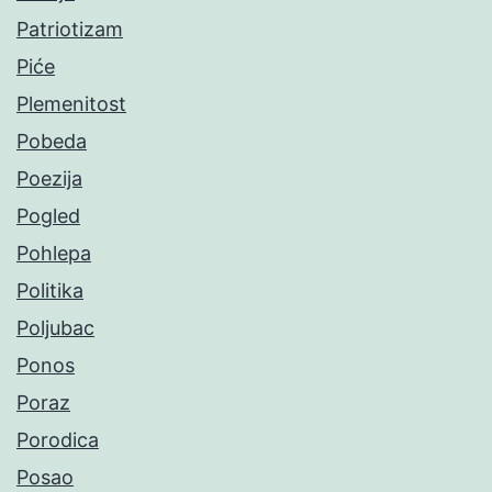
Patriotizam
Piće
Plemenitost
Pobeda
Poezija
Pogled
Pohlepa
Politika
Poljubac
Ponos
Poraz
Porodica
Posao