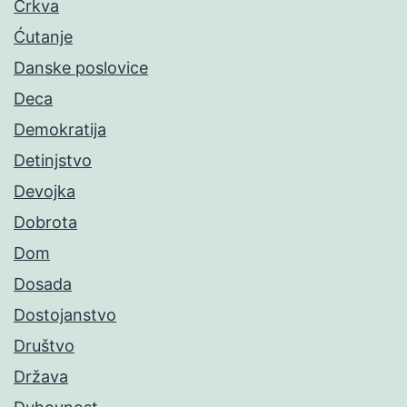
Crkva
Ćutanje
Danske poslovice
Deca
Demokratija
Detinjstvo
Devojka
Dobrota
Dom
Dosada
Dostojanstvo
Društvo
Država