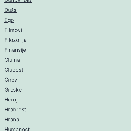
Duhovnost
Duša
Ego
Filmovi
Filozofija
Finansije
Gluma
Glupost
Gnev
Greške
Heroji
Hrabrost
Hrana
Humanost