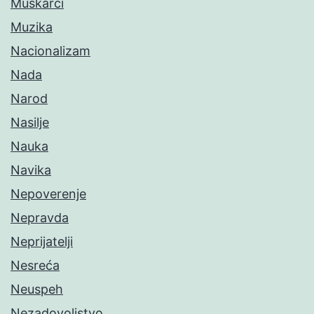
Muškarci
Muzika
Nacionalizam
Nada
Narod
Nasilje
Nauka
Navika
Nepoverenje
Nepravda
Neprijatelji
Nesreća
Neuspeh
Nezadovoljstvo