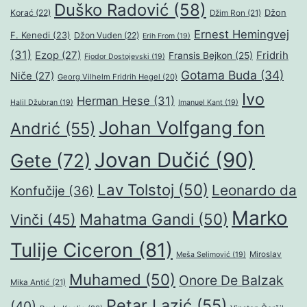
Duško Radović
(58)
Džon
Korać
(22)
Džim Ron
(21)
Ernest Hemingvej
F. Kenedi
(23)
Džon Vuden
(22)
Erih From
(19)
(31)
Ezop
(27)
Fridrih
Fransis Bejkon
(25)
Fjodor Dostojevski
(19)
Gotama Buda
(34)
Niče
(27)
Georg Vilhelm Fridrih Hegel
(20)
Ivo
Herman Hese
(31)
Halil Džubran
(19)
Imanuel Kant
(19)
Johan Volfgang fon
Andrić
(55)
Jovan Dučić
(90)
Gete
(72)
Lav Tolstoj
(50)
Leonardo da
Konfučije
(36)
Marko
Mahatma Gandi
(50)
Vinči
(45)
Tulije Ciceron
(81)
Miroslav
Meša Selimović
(19)
Muhamed
(50)
Onore De Balzak
Mika Antić
(21)
Petar Lazić
(55)
(40)