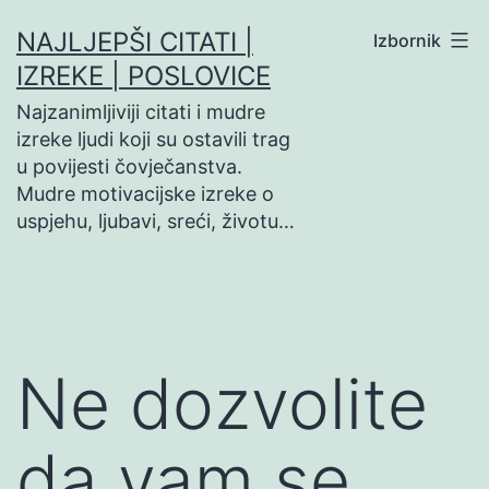
Preskoči
NAJLJEPŠI CITATI |
Izbornik
na
IZREKE | POSLOVICE
sadržaj
Najzanimljiviji citati i mudre
izreke ljudi koji su ostavili trag
u povijesti čovječanstva.
Mudre motivacijske izreke o
uspjehu, ljubavi, sreći, životu…
Ne dozvolite
da vam se