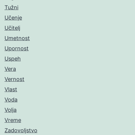
Tužni
Učenje
Učitelj
Umetnost
Upornost
Uspeh
Vera
Vernost
Vlast
Voda
Volja
Vreme
Zadovoljstvo