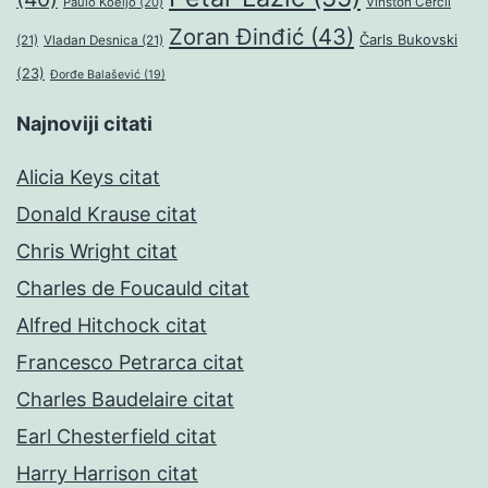
Paulo Koeljo
(20)
Vinston Čerčil
Zoran Đinđić
(43)
Čarls Bukovski
(21)
Vladan Desnica
(21)
(23)
Đorđe Balašević
(19)
Najnoviji citati
Alicia Keys citat
Donald Krause citat
Chris Wright citat
Charles de Foucauld citat
Alfred Hitchock citat
Francesco Petrarca citat
Charles Baudelaire citat
Earl Chesterfield citat
Harry Harrison citat