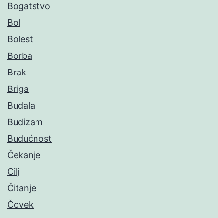
Bogatstvo
Bol
Bolest
Borba
Brak
Briga
Budala
Budizam
Budućnost
Čekanje
Cilj
Čitanje
Čovek