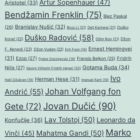
Artur Šopenhauer
(47)
Aristotel
(33)
Bendžamin Frenklin
(75)
Blez Paskal
Branislav Nušić
(32)
(26)
Duško
Brus Li
(21)
Dejl Karnegi
(21)
Duško Radović
(58)
Džon
Korać
(22)
Džim Ron
(21)
Ernest Hemingvej
F. Kenedi
(23)
Džon Vuden
(22)
Erih From
(19)
(31)
Ezop
(27)
Fridrih
Fransis Bejkon
(25)
Fjodor Dostojevski
(19)
Gotama Buda
(34)
Niče
(27)
Georg Vilhelm Fridrih Hegel
(20)
Ivo
Herman Hese
(31)
Halil Džubran
(19)
Imanuel Kant
(19)
Johan Volfgang fon
Andrić
(55)
Jovan Dučić
(90)
Gete
(72)
Lav Tolstoj
(50)
Leonardo da
Konfučije
(36)
Marko
Mahatma Gandi
(50)
Vinči
(45)