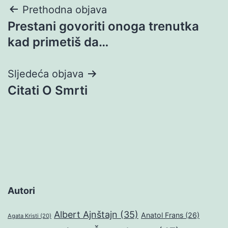
Navigacija
Prethodna objava
Prestani govoriti onoga trenutka
objava
kad primetiš da…
Sljedeća objava
Citati O Smrti
Autori
Albert Ajnštajn
(35)
Anatol Frans
(26)
Agata Kristi
(20)