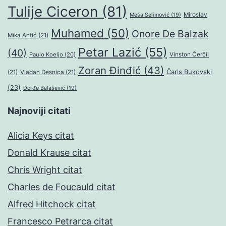
Tulije Ciceron
(81)
Miroslav
Meša Selimović
(19)
Muhamed
(50)
Onore De Balzak
Mika Antić
(21)
Petar Lazić
(55)
(40)
Paulo Koeljo
(20)
Vinston Čerčil
Zoran Đinđić
(43)
Čarls Bukovski
(21)
Vladan Desnica
(21)
(23)
Đorđe Balašević
(19)
Najnoviji citati
Alicia Keys citat
Donald Krause citat
Chris Wright citat
Charles de Foucauld citat
Alfred Hitchock citat
Francesco Petrarca citat