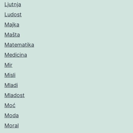
Ljutnja
Ludost
Majka
Mašta
Matematika
Medicina
Mir
Misli
Mladi
Mladost
Moć
Moda
Moral