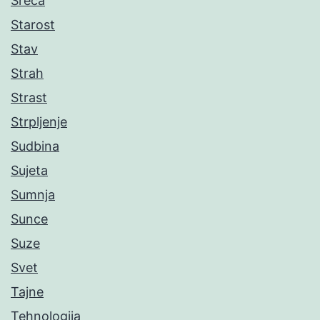
Sreća
Starost
Stav
Strah
Strast
Strpljenje
Sudbina
Sujeta
Sumnja
Sunce
Suze
Svet
Tajne
Tehnologija