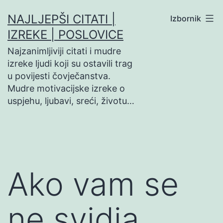
Preskoči
NAJLJEPŠI CITATI |
Izbornik
na
IZREKE | POSLOVICE
sadržaj
Najzanimljiviji citati i mudre
izreke ljudi koji su ostavili trag
u povijesti čovječanstva.
Mudre motivacijske izreke o
uspjehu, ljubavi, sreći, životu…
Ako vam se
ne svidja