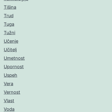
Tišina
Trud
Tuga
Tužni
Učenje
Učitelj
Umetnost
Upornost
Uspeh
Vera
Vernost
Vlast
Voda