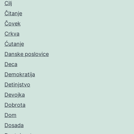
Cilj
Čitanje
Čovek
Crkva
Ćutanje
Danske poslovice
Deca
Demokratija
Detinjstvo
Devojka
Dobrota
Dom
Dosada