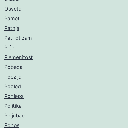
Osveta
Pamet
Patnja
Patriotizam
Piće
Plemenitost
Pobeda
Poezija
Pogled
Pohlepa
Politika
Poljubac
Ponos