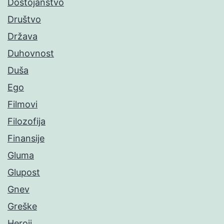
Dostojanstvo
Društvo
Država
Duhovnost
Duša
Ego
Filmovi
Filozofija
Finansije
Gluma
Glupost
Gnev
Greške
Heroji