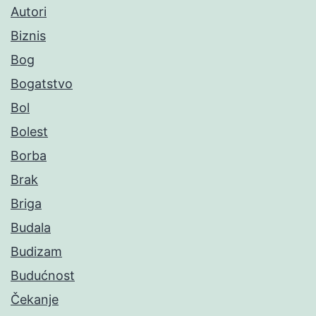
Autori
Biznis
Bog
Bogatstvo
Bol
Bolest
Borba
Brak
Briga
Budala
Budizam
Budućnost
Čekanje