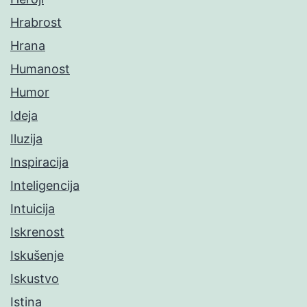
Hrabrost
Hrana
Humanost
Humor
Ideja
Iluzija
Inspiracija
Inteligencija
Intuicija
Iskrenost
Iskušenje
Iskustvo
Istina