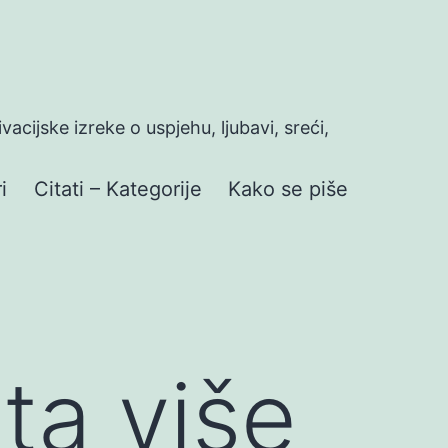
ivacijske izreke o uspjehu, ljubavi, sreći,
i
Citati – Kategorije
Kako se piše
uta više