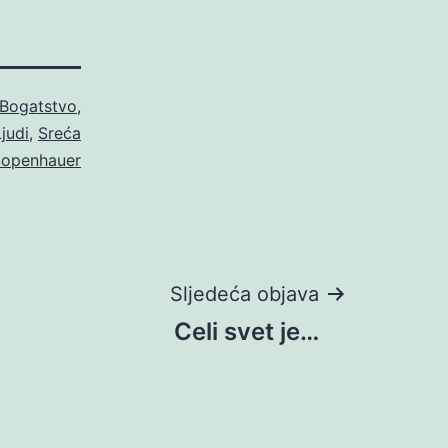
Bogatstvo
,
Ljudi
,
Sreća
Šopenhauer
Sljedeća objava
Celi svet je…