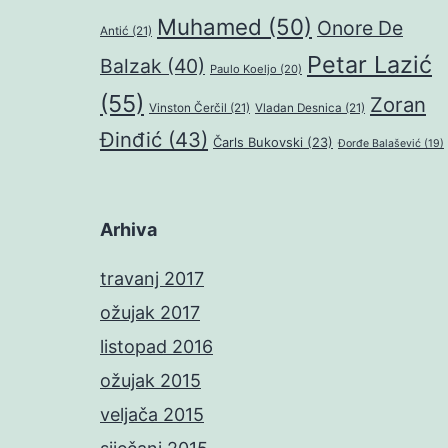
Muhamed
(50)
Onore De
Antić
(21)
Petar Lazić
Balzak
(40)
Paulo Koeljo
(20)
(55)
Zoran
Vinston Čerčil
(21)
Vladan Desnica
(21)
Đinđić
(43)
Čarls Bukovski
(23)
Đorđe Balašević
(19)
Arhiva
travanj 2017
ožujak 2017
listopad 2016
ožujak 2015
veljača 2015