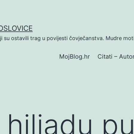
POSLOVICE
koji su ostavili trag u povijesti čovječanstva. Mudre mot
MojBlog.hr
Citati – Autor
 hiljadu p