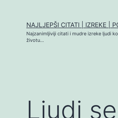
Preskoči
na
sadržaj
NAJLJEPŠI CITATI | IZREKE | 
Najzanimljiviji citati i mudre izreke ljudi 
životu…
Ljudi se