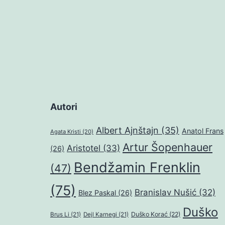
Autori
Albert Ajnštajn
(35)
Anatol Frans
Agata Kristi
(20)
Artur Šopenhauer
Aristotel
(33)
(26)
Bendžamin Frenklin
(47)
(75)
Branislav Nušić
(32)
Blez Paskal
(26)
Duško
Duško Korać
(22)
Brus Li
(21)
Dejl Karnegi
(21)