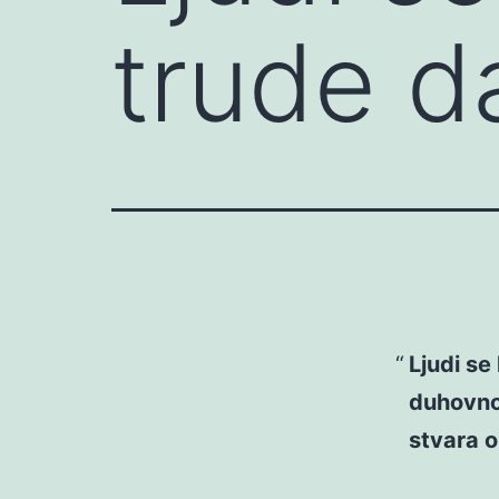
trude d
Ljudi se
duhovno
stvara o