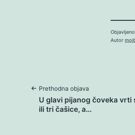
Objavljen
Autor
moj
Navigacija
Prethodna objava
U glavi pijanog čoveka vrti
objava
ili tri čašice, a…