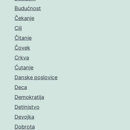
Budućnost
Čekanje
Cilj
Čitanje
Čovek
Crkva
Ćutanje
Danske poslovice
Deca
Demokratija
Detinjstvo
Devojka
Dobrota