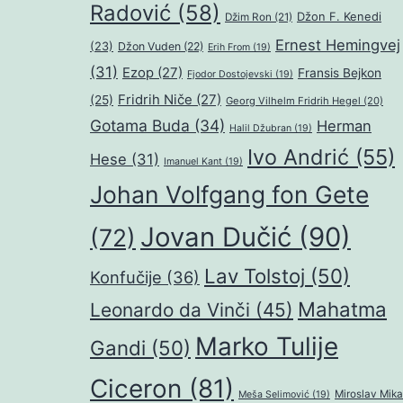
Radović
(58)
Džon F. Kenedi
Džim Ron
(21)
Ernest Hemingvej
(23)
Džon Vuden
(22)
Erih From
(19)
(31)
Ezop
(27)
Fransis Bejkon
Fjodor Dostojevski
(19)
Fridrih Niče
(27)
(25)
Georg Vilhelm Fridrih Hegel
(20)
Gotama Buda
(34)
Herman
Halil Džubran
(19)
Ivo Andrić
(55)
Hese
(31)
Imanuel Kant
(19)
Johan Volfgang fon Gete
Jovan Dučić
(90)
(72)
Lav Tolstoj
(50)
Konfučije
(36)
Mahatma
Leonardo da Vinči
(45)
Marko Tulije
Gandi
(50)
Ciceron
(81)
Miroslav Mika
Meša Selimović
(19)