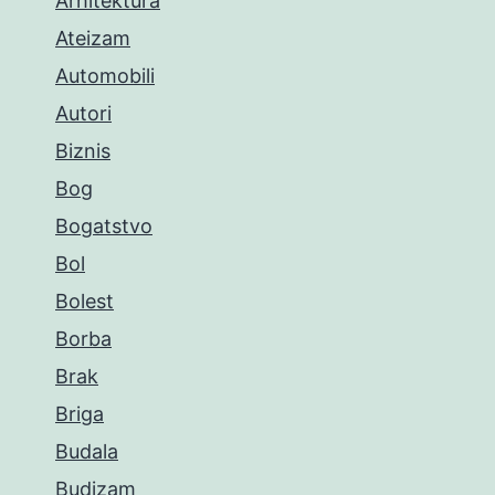
Arhitektura
Ateizam
Automobili
Autori
Biznis
Bog
Bogatstvo
Bol
Bolest
Borba
Brak
Briga
Budala
Budizam