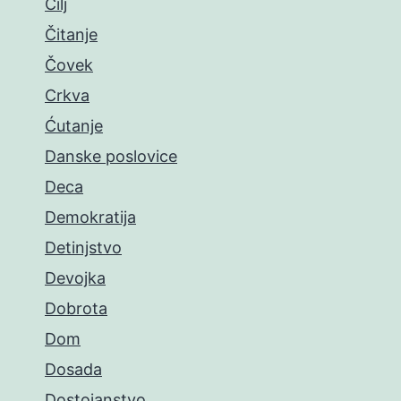
Cilj
Čitanje
Čovek
Crkva
Ćutanje
Danske poslovice
Deca
Demokratija
Detinjstvo
Devojka
Dobrota
Dom
Dosada
Dostojanstvo