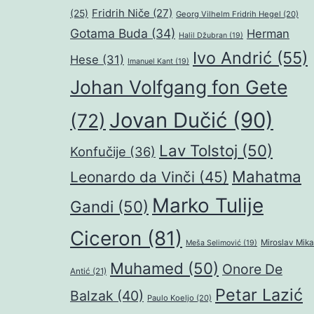
Fridrih Niče
(27)
(25)
Georg Vilhelm Fridrih Hegel
(20)
Gotama Buda
(34)
Herman
Halil Džubran
(19)
Ivo Andrić
(55)
Hese
(31)
Imanuel Kant
(19)
Johan Volfgang fon Gete
Jovan Dučić
(90)
(72)
Lav Tolstoj
(50)
Konfučije
(36)
Mahatma
Leonardo da Vinči
(45)
Marko Tulije
Gandi
(50)
Ciceron
(81)
Miroslav Mika
Meša Selimović
(19)
Muhamed
(50)
Onore De
Antić
(21)
Petar Lazić
Balzak
(40)
Paulo Koeljo
(20)