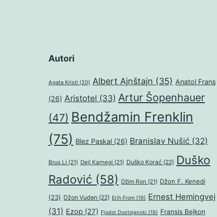
Autori
Albert Ajnštajn
(35)
Anatol Frans
Agata Kristi
(20)
Artur Šopenhauer
Aristotel
(33)
(26)
Bendžamin Frenklin
(47)
(75)
Branislav Nušić
(32)
Blez Paskal
(26)
Duško
Duško Korać
(22)
Brus Li
(21)
Dejl Karnegi
(21)
Radović
(58)
Džon F. Kenedi
Džim Ron
(21)
Ernest Hemingvej
(23)
Džon Vuden
(22)
Erih From
(19)
(31)
Ezop
(27)
Fransis Bejkon
Fjodor Dostojevski
(19)