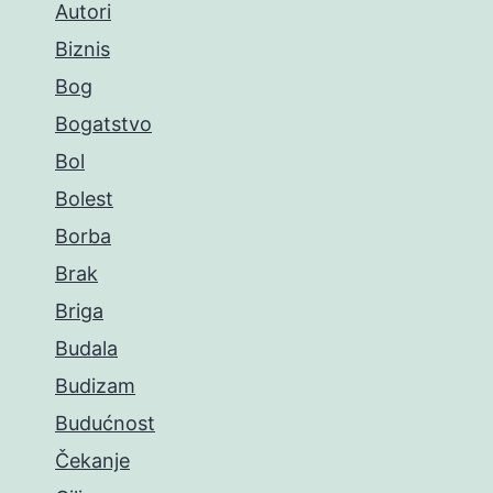
Autori
Biznis
Bog
Bogatstvo
Bol
Bolest
Borba
Brak
Briga
Budala
Budizam
Budućnost
Čekanje