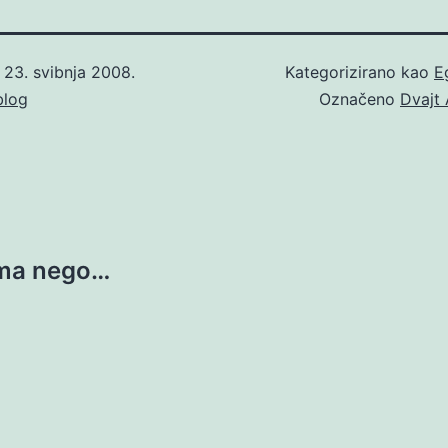
o
23. svibnja 2008.
Kategorizirano kao
E
blog
Označeno
Dvajt
zma nego…