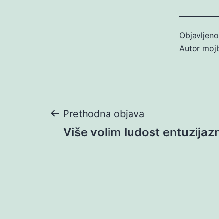
Objavljen
Autor
moj
Navigacija
Prethodna objava
Više volim ludost entuzija
objava