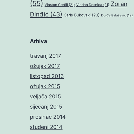
(55)
Zoran
Vinston Čerčil
(21)
Vladan Desnica
(21)
Đinđić
(43)
Čarls Bukovski
(23)
Đorđe Balašević
(19)
Arhiva
travanj 2017
ožujak 2017
listopad 2016
ožujak 2015
veljača 2015
siječanj 2015
prosinac 2014
studeni 2014