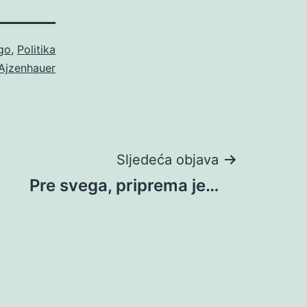
go
,
Politika
 Ajzenhauer
Sljedeća objava
Pre svega, priprema je…