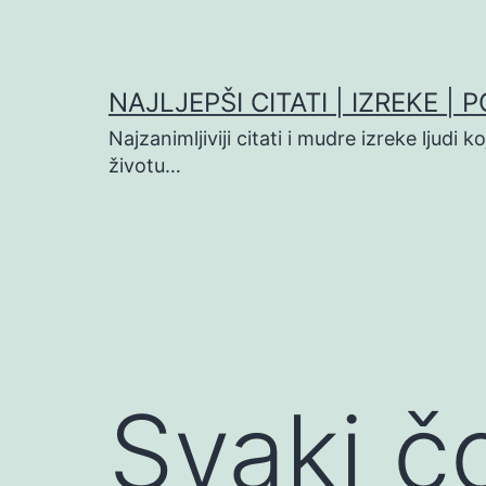
Preskoči
na
sadržaj
NAJLJEPŠI CITATI | IZREKE | 
Najzanimljiviji citati i mudre izreke ljudi 
životu…
Svaki čo