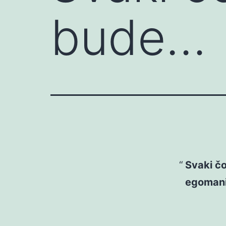
bude…
Svaki čov
egomani