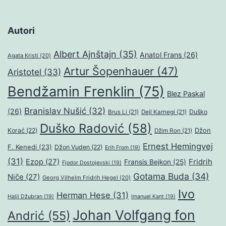
Autori
Albert Ajnštajn
(35)
Anatol Frans
(26)
Agata Kristi
(20)
Artur Šopenhauer
(47)
Aristotel
(33)
Bendžamin Frenklin
(75)
Blez Paskal
Branislav Nušić
(32)
(26)
Duško
Brus Li
(21)
Dejl Karnegi
(21)
Duško Radović
(58)
Džon
Korać
(22)
Džim Ron
(21)
Ernest Hemingvej
F. Kenedi
(23)
Džon Vuden
(22)
Erih From
(19)
(31)
Ezop
(27)
Fridrih
Fransis Bejkon
(25)
Fjodor Dostojevski
(19)
Gotama Buda
(34)
Niče
(27)
Georg Vilhelm Fridrih Hegel
(20)
Ivo
Herman Hese
(31)
Halil Džubran
(19)
Imanuel Kant
(19)
Johan Volfgang fon
Andrić
(55)