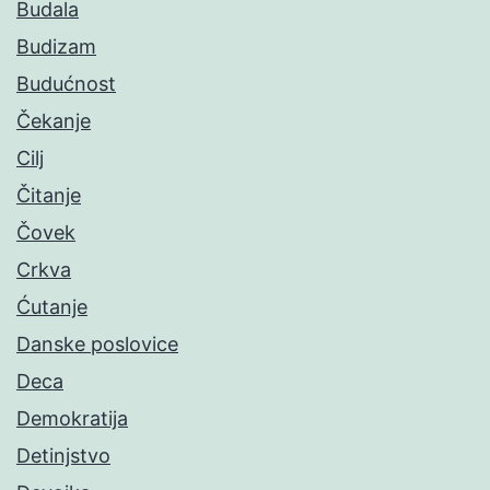
Budala
Budizam
Budućnost
Čekanje
Cilj
Čitanje
Čovek
Crkva
Ćutanje
Danske poslovice
Deca
Demokratija
Detinjstvo