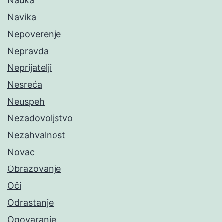
Nauka
Navika
Nepoverenje
Nepravda
Neprijatelji
Nesreća
Neuspeh
Nezadovoljstvo
Nezahvalnost
Novac
Obrazovanje
Oči
Odrastanje
Ogovaranje