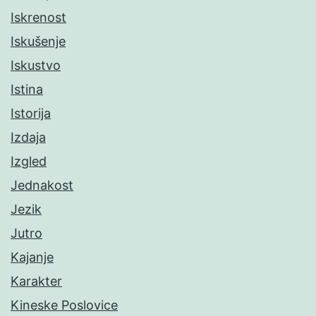
Iskrenost
Iskušenje
Iskustvo
Istina
Istorija
Izdaja
Izgled
Jednakost
Jezik
Jutro
Kajanje
Karakter
Kineske Poslovice