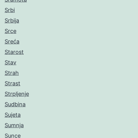
Srbi
Srbija
Srce
Sreća
Starost
Stav
Strah
Strast
Strpljenje
Sudbina
Sujeta
Sumnja
Sunce