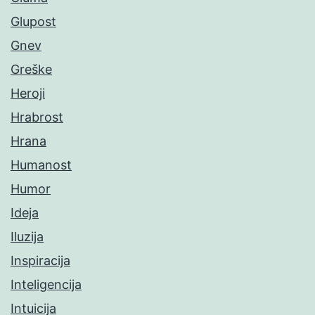
Glupost
Gnev
Greške
Heroji
Hrabrost
Hrana
Humanost
Humor
Ideja
Iluzija
Inspiracija
Inteligencija
Intuicija