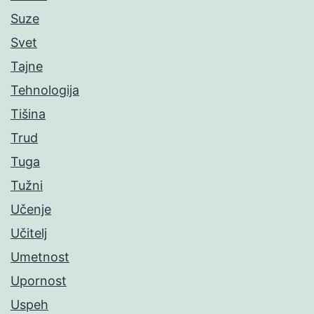
Suze
Svet
Tajne
Tehnologija
Tišina
Trud
Tuga
Tužni
Učenje
Učitelj
Umetnost
Upornost
Uspeh