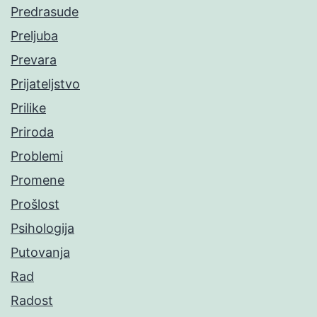
Predrasude
Preljuba
Prevara
Prijateljstvo
Prilike
Priroda
Problemi
Promene
Prošlost
Psihologija
Putovanja
Rad
Radost