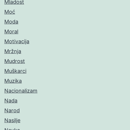
Mladost
Moć
Moda
Moral
Motivacija
Mržnja
Mudrost
Muškarci
Muzika
Nacionalizam
Nada
Narod
Nasilje