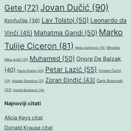
Jovan Dučić
(90)
Gete
(72)
Lav Tolstoj
(50)
Leonardo da
Konfučije
(36)
Marko
Mahatma Gandi
(50)
Vinči
(45)
Tulije Ciceron
(81)
Miroslav
Meša Selimović
(19)
Muhamed
(50)
Onore De Balzak
Mika Antić
(21)
Petar Lazić
(55)
(40)
Paulo Koeljo
(20)
Vinston Čerčil
Zoran Đinđić
(43)
Čarls Bukovski
(21)
Vladan Desnica
(21)
(23)
Đorđe Balašević
(19)
Najnoviji citati
Alicia Keys citat
Donald Krause citat