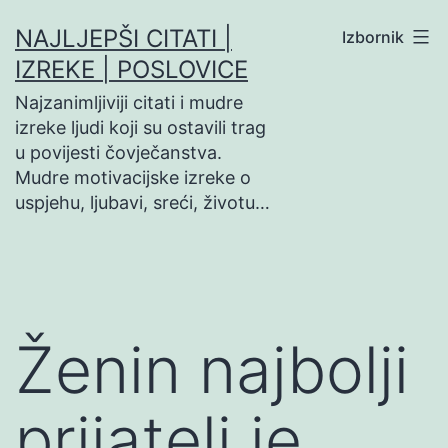
Preskoči
NAJLJEPŠI CITATI |
Izbornik
na
IZREKE | POSLOVICE
sadržaj
Najzanimljiviji citati i mudre
izreke ljudi koji su ostavili trag
u povijesti čovječanstva.
Mudre motivacijske izreke o
uspjehu, ljubavi, sreći, životu…
Ženin najbolji
prijatelj je…