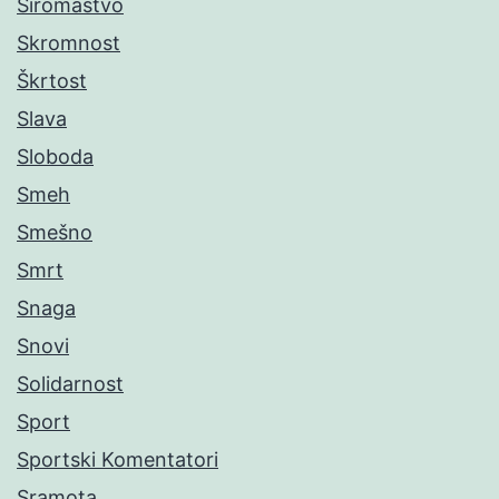
Siromaštvo
Skromnost
Škrtost
Slava
Sloboda
Smeh
Smešno
Smrt
Snaga
Snovi
Solidarnost
Sport
Sportski Komentatori
Sramota