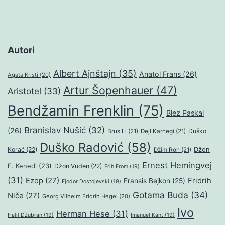
Autori
Albert Ajnštajn
(35)
Anatol Frans
(26)
Agata Kristi
(20)
Artur Šopenhauer
(47)
Aristotel
(33)
Bendžamin Frenklin
(75)
Blez Paskal
Branislav Nušić
(32)
(26)
Duško
Brus Li
(21)
Dejl Karnegi
(21)
Duško Radović
(58)
Džon
Korać
(22)
Džim Ron
(21)
Ernest Hemingvej
F. Kenedi
(23)
Džon Vuden
(22)
Erih From
(19)
(31)
Ezop
(27)
Fridrih
Fransis Bejkon
(25)
Fjodor Dostojevski
(19)
Gotama Buda
(34)
Niče
(27)
Georg Vilhelm Fridrih Hegel
(20)
Ivo
Herman Hese
(31)
Halil Džubran
(19)
Imanuel Kant
(19)