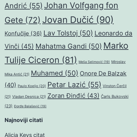
Johan Volfgang fon
Andrić
(55)
Jovan Dučić
(90)
Gete
(72)
Lav Tolstoj
(50)
Leonardo da
Konfučije
(36)
Marko
Mahatma Gandi
(50)
Vinči
(45)
Tulije Ciceron
(81)
Miroslav
Meša Selimović
(19)
Muhamed
(50)
Onore De Balzak
Mika Antić
(21)
Petar Lazić
(55)
(40)
Paulo Koeljo
(20)
Vinston Čerčil
Zoran Đinđić
(43)
Čarls Bukovski
(21)
Vladan Desnica
(21)
(23)
Đorđe Balašević
(19)
Najnoviji citati
Alicia Keys citat