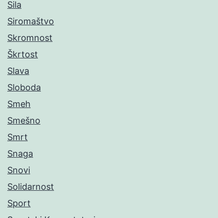
Sila
Siromaštvo
Skromnost
Škrtost
Slava
Sloboda
Smeh
Smešno
Smrt
Snaga
Snovi
Solidarnost
Sport