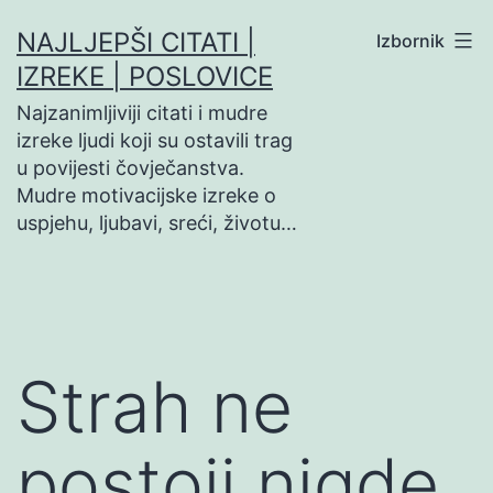
Preskoči
NAJLJEPŠI CITATI |
Izbornik
na
IZREKE | POSLOVICE
sadržaj
Najzanimljiviji citati i mudre
izreke ljudi koji su ostavili trag
u povijesti čovječanstva.
Mudre motivacijske izreke o
uspjehu, ljubavi, sreći, životu…
Strah ne
postoji nigde