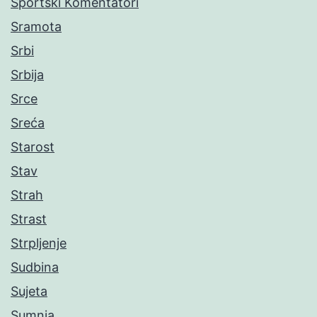
Sportski Komentatori
Sramota
Srbi
Srbija
Srce
Sreća
Starost
Stav
Strah
Strast
Strpljenje
Sudbina
Sujeta
Sumnja