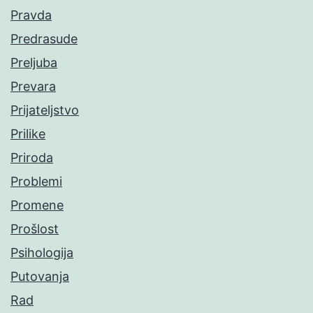
Pravda
Predrasude
Preljuba
Prevara
Prijateljstvo
Prilike
Priroda
Problemi
Promene
Prošlost
Psihologija
Putovanja
Rad