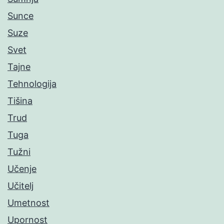
Sunce
Suze
Svet
Tajne
Tehnologija
Tišina
Trud
Tuga
Tužni
Učenje
Učitelj
Umetnost
Upornost