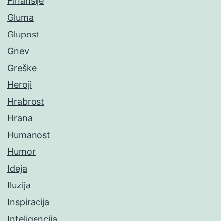
Finansije
Gluma
Glupost
Gnev
Greške
Heroji
Hrabrost
Hrana
Humanost
Humor
Ideja
Iluzija
Inspiracija
Inteligencija