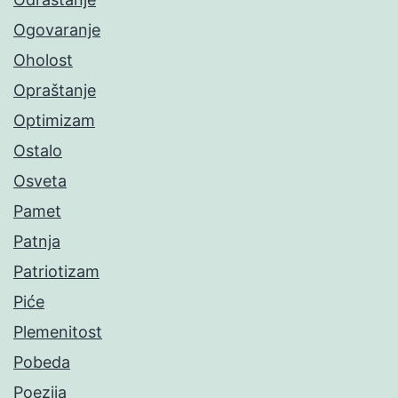
Ogovaranje
Oholost
Opraštanje
Optimizam
Ostalo
Osveta
Pamet
Patnja
Patriotizam
Piće
Plemenitost
Pobeda
Poezija