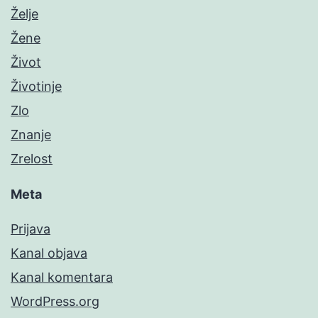
Želje
Žene
Život
Životinje
Zlo
Znanje
Zrelost
Meta
Prijava
Kanal objava
Kanal komentara
WordPress.org