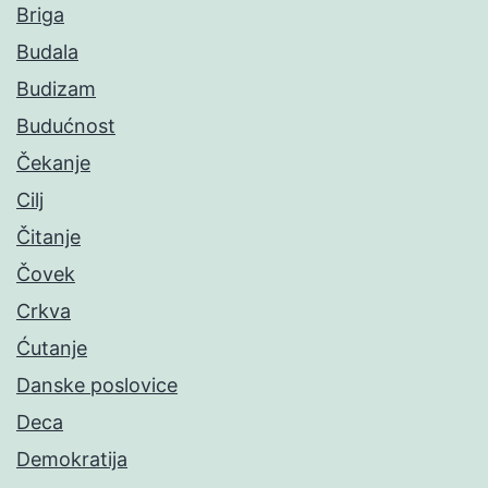
Briga
Budala
Budizam
Budućnost
Čekanje
Cilj
Čitanje
Čovek
Crkva
Ćutanje
Danske poslovice
Deca
Demokratija