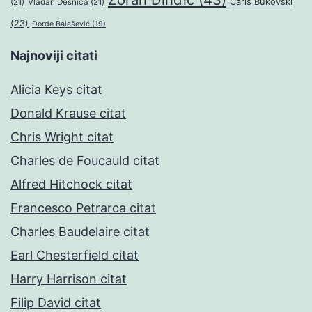
Čarls Bukovski
(21)
Vladan Desnica
(21)
(23)
Đorđe Balašević
(19)
Najnoviji citati
Alicia Keys citat
Donald Krause citat
Chris Wright citat
Charles de Foucauld citat
Alfred Hitchock citat
Francesco Petrarca citat
Charles Baudelaire citat
Earl Chesterfield citat
Harry Harrison citat
Filip David citat