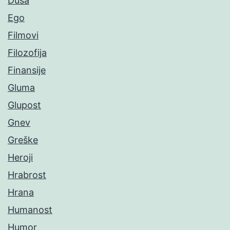
Duša
Ego
Filmovi
Filozofija
Finansije
Gluma
Glupost
Gnev
Greške
Heroji
Hrabrost
Hrana
Humanost
Humor