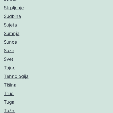
Strpljenje
Sudbina
Sujeta
Sumnja
Sunce
Suze
Svet
Tajne
Tehnologija
Tišina
Trud
Tuga
Tužni