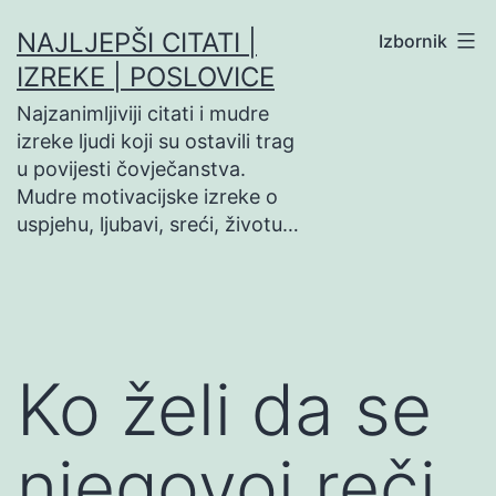
Preskoči
NAJLJEPŠI CITATI |
Izbornik
na
IZREKE | POSLOVICE
sadržaj
Najzanimljiviji citati i mudre
izreke ljudi koji su ostavili trag
u povijesti čovječanstva.
Mudre motivacijske izreke o
uspjehu, ljubavi, sreći, životu…
Ko želi da se
njegovoj reči