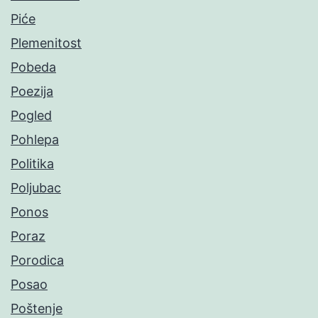
Piće
Plemenitost
Pobeda
Poezija
Pogled
Pohlepa
Politika
Poljubac
Ponos
Poraz
Porodica
Posao
Poštenje