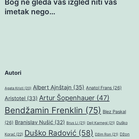
Bog ne gleda vaš izgled niti vaš
imetak nego…
Autori
Albert Ajnštajn
(35)
Anatol Frans
(26)
Agata Kristi
(20)
Artur Šopenhauer
(47)
Aristotel
(33)
Bendžamin Frenklin
(75)
Blez Paskal
Branislav Nušić
(32)
(26)
Duško
Brus Li
(21)
Dejl Karnegi
(21)
Duško Radović
(58)
Džon
Korać
(22)
Džim Ron
(21)