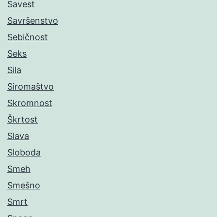
Savest
Savršenstvo
Sebičnost
Seks
Sila
Siromaštvo
Skromnost
Škrtost
Slava
Sloboda
Smeh
Smešno
Smrt