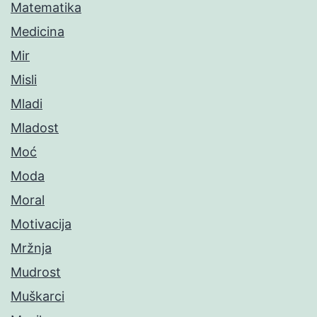
Matematika
Medicina
Mir
Misli
Mladi
Mladost
Moć
Moda
Moral
Motivacija
Mržnja
Mudrost
Muškarci