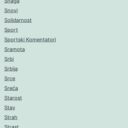
Snaga
Snovi
Solidarnost
Sport
Sportski Komentatori
Sramota
Srbi
Srbija
Srce
Sreća
Starost
Stav
Strah
Strast