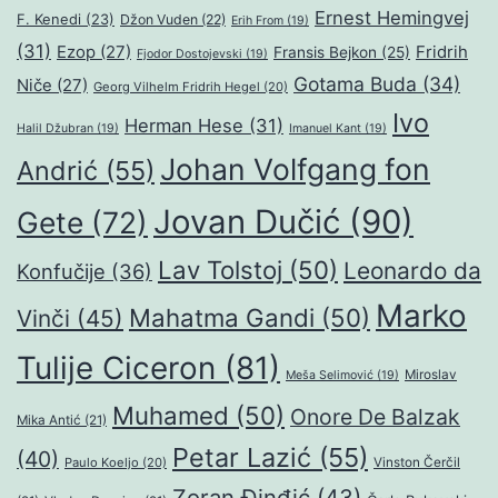
Ernest Hemingvej
F. Kenedi
(23)
Džon Vuden
(22)
Erih From
(19)
(31)
Ezop
(27)
Fridrih
Fransis Bejkon
(25)
Fjodor Dostojevski
(19)
Gotama Buda
(34)
Niče
(27)
Georg Vilhelm Fridrih Hegel
(20)
Ivo
Herman Hese
(31)
Halil Džubran
(19)
Imanuel Kant
(19)
Johan Volfgang fon
Andrić
(55)
Jovan Dučić
(90)
Gete
(72)
Lav Tolstoj
(50)
Leonardo da
Konfučije
(36)
Marko
Mahatma Gandi
(50)
Vinči
(45)
Tulije Ciceron
(81)
Miroslav
Meša Selimović
(19)
Muhamed
(50)
Onore De Balzak
Mika Antić
(21)
Petar Lazić
(55)
(40)
Paulo Koeljo
(20)
Vinston Čerčil
Zoran Đinđić
(43)