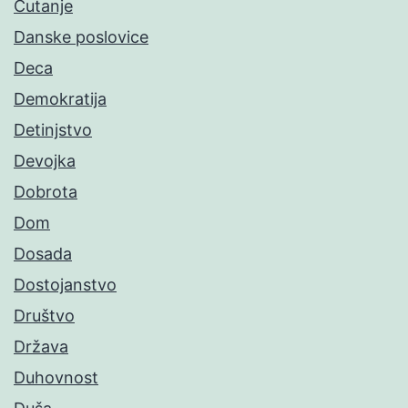
Ćutanje
Danske poslovice
Deca
Demokratija
Detinjstvo
Devojka
Dobrota
Dom
Dosada
Dostojanstvo
Društvo
Država
Duhovnost