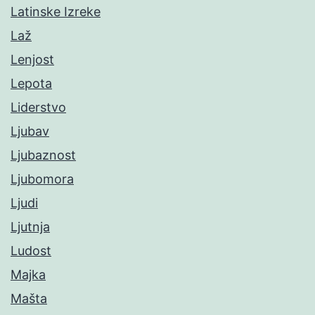
Latinske Izreke
Laž
Lenjost
Lepota
Liderstvo
Ljubav
Ljubaznost
Ljubomora
Ljudi
Ljutnja
Ludost
Majka
Mašta