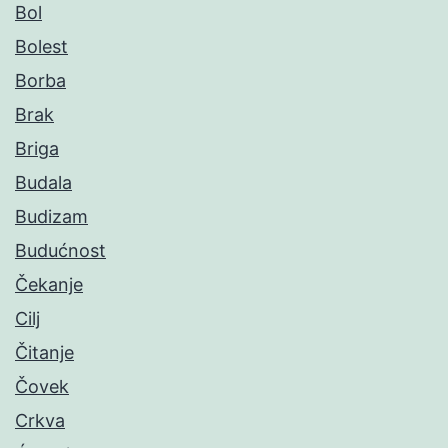
Bol
Bolest
Borba
Brak
Briga
Budala
Budizam
Budućnost
Čekanje
Cilj
Čitanje
Čovek
Crkva