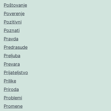
Poštovanje
Poverenje
Pozitivni
Poznati
Pravda
Predrasude
Preljuba
Prevara
Prijateljstvo
Prilike
Priroda
Problemi
Promene