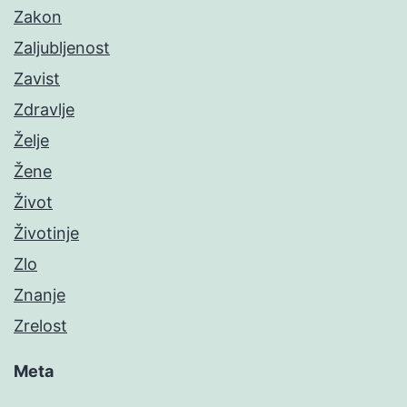
Zakon
Zaljubljenost
Zavist
Zdravlje
Želje
Žene
Život
Životinje
Zlo
Znanje
Zrelost
Meta