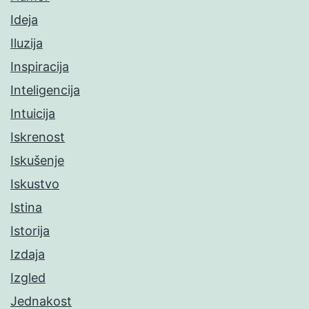
Ideja
Iluzija
Inspiracija
Inteligencija
Intuicija
Iskrenost
Iskušenje
Iskustvo
Istina
Istorija
Izdaja
Izgled
Jednakost