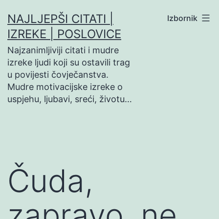
Preskoči
NAJLJEPŠI CITATI |
Izbornik
na
IZREKE | POSLOVICE
sadržaj
Najzanimljiviji citati i mudre
izreke ljudi koji su ostavili trag
u povijesti čovječanstva.
Mudre motivacijske izreke o
uspjehu, ljubavi, sreći, životu…
Čuda,
zapravo, ne