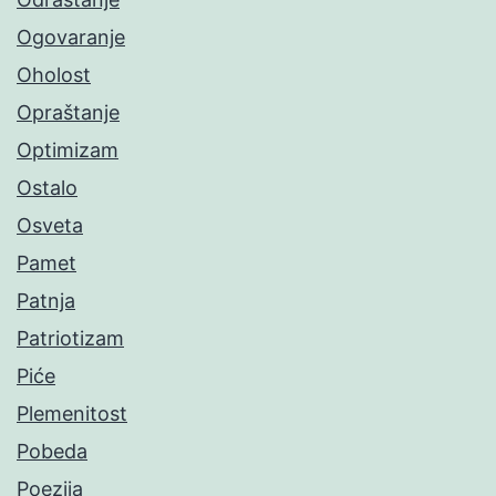
Ogovaranje
Oholost
Opraštanje
Optimizam
Ostalo
Osveta
Pamet
Patnja
Patriotizam
Piće
Plemenitost
Pobeda
Poezija