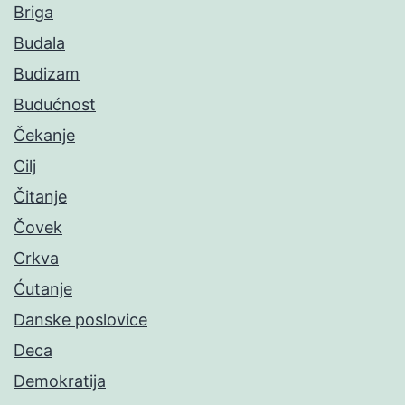
Briga
Budala
Budizam
Budućnost
Čekanje
Cilj
Čitanje
Čovek
Crkva
Ćutanje
Danske poslovice
Deca
Demokratija