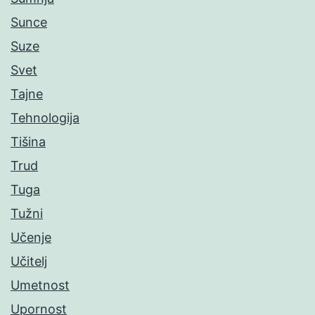
Sunce
Suze
Svet
Tajne
Tehnologija
Tišina
Trud
Tuga
Tužni
Učenje
Učitelj
Umetnost
Upornost