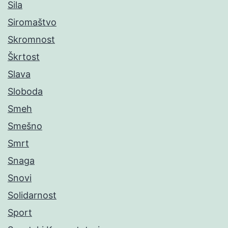
Sila
Siromaštvo
Skromnost
Škrtost
Slava
Sloboda
Smeh
Smešno
Smrt
Snaga
Snovi
Solidarnost
Sport