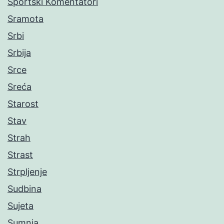
Sportski Komentatori
Sramota
Srbi
Srbija
Srce
Sreća
Starost
Stav
Strah
Strast
Strpljenje
Sudbina
Sujeta
Sumnja