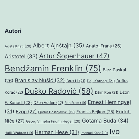
Autori
Albert Ajnštajn
(35)
Anatol Frans
(26)
Agata Kristi
(20)
Artur Šopenhauer
(47)
Aristotel
(33)
Bendžamin Frenklin
(75)
Blez Paskal
Branislav Nušić
(32)
(26)
Duško
Brus Li
(21)
Dejl Karnegi
(21)
Duško Radović
(58)
Džon
Korać
(22)
Džim Ron
(21)
Ernest Hemingvej
F. Kenedi
(23)
Džon Vuden
(22)
Erih From
(19)
(31)
Ezop
(27)
Fridrih
Fransis Bejkon
(25)
Fjodor Dostojevski
(19)
Gotama Buda
(34)
Niče
(27)
Georg Vilhelm Fridrih Hegel
(20)
Ivo
Herman Hese
(31)
Halil Džubran
(19)
Imanuel Kant
(19)