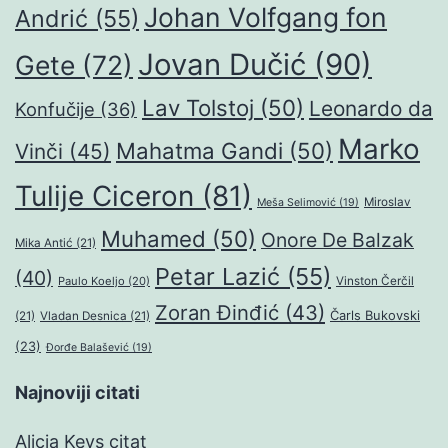
Johan Volfgang fon
Andrić
(55)
Jovan Dučić
(90)
Gete
(72)
Lav Tolstoj
(50)
Leonardo da
Konfučije
(36)
Marko
Mahatma Gandi
(50)
Vinči
(45)
Tulije Ciceron
(81)
Miroslav
Meša Selimović
(19)
Muhamed
(50)
Onore De Balzak
Mika Antić
(21)
Petar Lazić
(55)
(40)
Paulo Koeljo
(20)
Vinston Čerčil
Zoran Đinđić
(43)
Čarls Bukovski
(21)
Vladan Desnica
(21)
(23)
Đorđe Balašević
(19)
Najnoviji citati
Alicia Keys citat