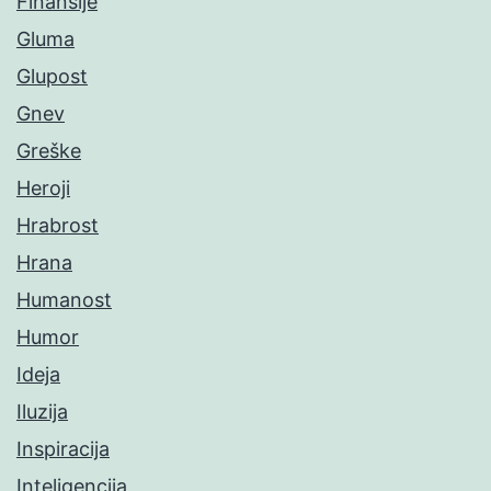
Finansije
Gluma
Glupost
Gnev
Greške
Heroji
Hrabrost
Hrana
Humanost
Humor
Ideja
Iluzija
Inspiracija
Inteligencija