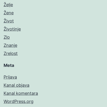
Želje
Žene
Život
Životinje
Zlo
Znanje
Zrelost
Meta
Prijava
Kanal objava
Kanal komentara
WordPress.org