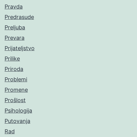
Pravda
Predrasude
Preljuba
Prevara
Prijateljstvo
Prilike
Priroda
Problemi
Promene
Prošlost
Psihologija
Putovanja
Rad