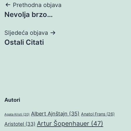
Navigacija
Prethodna objava
Nevolja brzo…
objava
Sljedeća objava
Ostali Citati
Autori
Albert Ajnštajn
(35)
Anatol Frans
(26)
Agata Kristi
(20)
Artur Šopenhauer
(47)
Aristotel
(33)