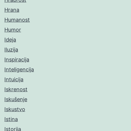
Hrana
Humanost
Humor
Ideja
Iluzija
Inspiracija
Inteligencija
Intuicija
Iskrenost
Iskušenje
Iskustvo
Istina
Istorija