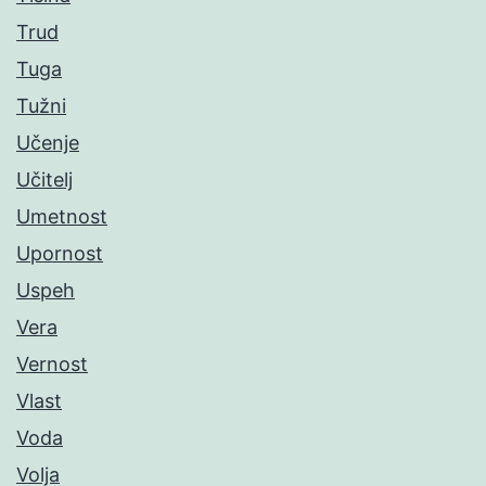
Trud
Tuga
Tužni
Učenje
Učitelj
Umetnost
Upornost
Uspeh
Vera
Vernost
Vlast
Voda
Volja