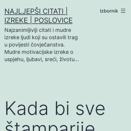
Preskoči
NAJLJEPŠI CITATI |
Izbornik
na
IZREKE | POSLOVICE
sadržaj
Najzanimljiviji citati i mudre
izreke ljudi koji su ostavili trag
u povijesti čovječanstva.
Mudre motivacijske izreke o
uspjehu, ljubavi, sreći, životu…
Kada bi sve
štamparije