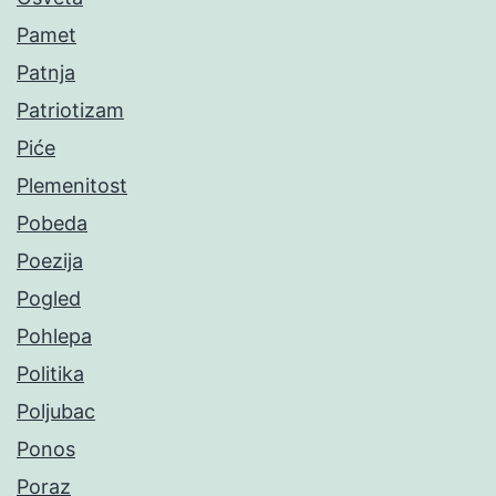
Pamet
Patnja
Patriotizam
Piće
Plemenitost
Pobeda
Poezija
Pogled
Pohlepa
Politika
Poljubac
Ponos
Poraz