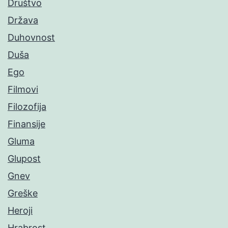
Društvo
Država
Duhovnost
Duša
Ego
Filmovi
Filozofija
Finansije
Gluma
Glupost
Gnev
Greške
Heroji
Hrabrost