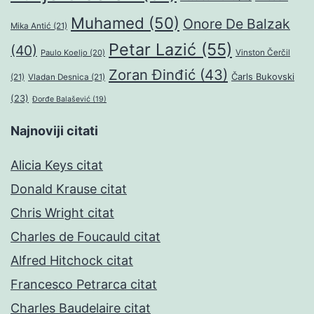
Muhamed
(50)
Onore De Balzak
Mika Antić
(21)
Petar Lazić
(55)
(40)
Paulo Koeljo
(20)
Vinston Čerčil
Zoran Đinđić
(43)
Čarls Bukovski
(21)
Vladan Desnica
(21)
(23)
Đorđe Balašević
(19)
Najnoviji citati
Alicia Keys citat
Donald Krause citat
Chris Wright citat
Charles de Foucauld citat
Alfred Hitchock citat
Francesco Petrarca citat
Charles Baudelaire citat