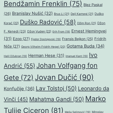
Bendžamin Frenklin
(75)
Blez Paskal
Branislav Nušić
(32)
(26)
Duško
Brus Li
(21)
Dejl Karnegi
(21)
Duško Radović
(58)
Džon
Korać
(22)
Džim Ron
(21)
Ernest Hemingvej
F. Kenedi
(23)
Džon Vuden
(22)
Erih From
(19)
(31)
Ezop
(27)
Fridrih
Fransis Bejkon
(25)
Fjodor Dostojevski
(19)
Gotama Buda
(34)
Niče
(27)
Georg Vilhelm Fridrih Hegel
(20)
Ivo
Herman Hese
(31)
Halil Džubran
(19)
Imanuel Kant
(19)
Johan Volfgang fon
Andrić
(55)
Jovan Dučić
(90)
Gete
(72)
Lav Tolstoj
(50)
Leonardo da
Konfučije
(36)
Marko
Mahatma Gandi
(50)
Vinči
(45)
Tulije Ciceron
(81)
Miroslav
Meša Selimović
(19)