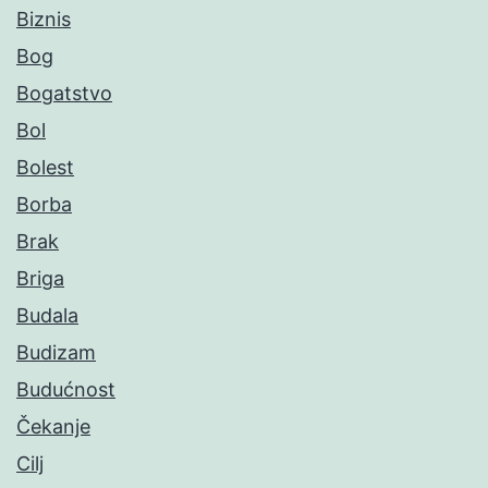
Biznis
Bog
Bogatstvo
Bol
Bolest
Borba
Brak
Briga
Budala
Budizam
Budućnost
Čekanje
Cilj