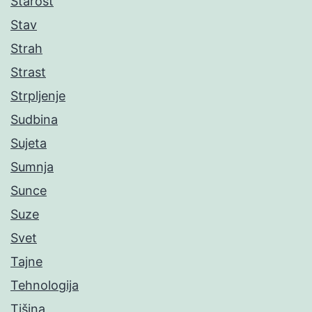
Starost
Stav
Strah
Strast
Strpljenje
Sudbina
Sujeta
Sumnja
Sunce
Suze
Svet
Tajne
Tehnologija
Tišina