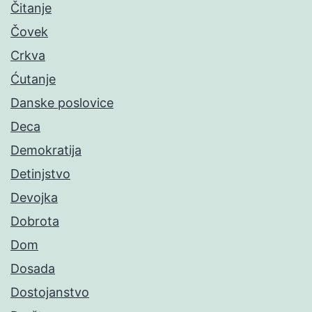
Čitanje
Čovek
Crkva
Ćutanje
Danske poslovice
Deca
Demokratija
Detinjstvo
Devojka
Dobrota
Dom
Dosada
Dostojanstvo