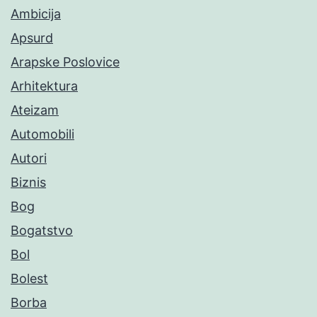
Ambicija
Apsurd
Arapske Poslovice
Arhitektura
Ateizam
Automobili
Autori
Biznis
Bog
Bogatstvo
Bol
Bolest
Borba