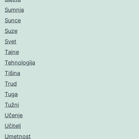
Sumnja
Sunce
Suze
Svet
Tajne
Tehnologija
Tišina
Trud
Tuga
Tužni
Učenje
Učitelj
Umetnost