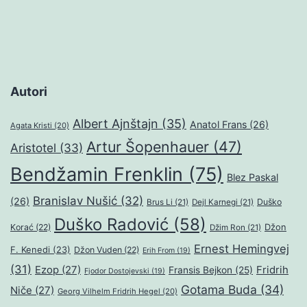
Autori
Albert Ajnštajn
(35)
Anatol Frans
(26)
Agata Kristi
(20)
Artur Šopenhauer
(47)
Aristotel
(33)
Bendžamin Frenklin
(75)
Blez Paskal
Branislav Nušić
(32)
(26)
Duško
Brus Li
(21)
Dejl Karnegi
(21)
Duško Radović
(58)
Džon
Korać
(22)
Džim Ron
(21)
Ernest Hemingvej
F. Kenedi
(23)
Džon Vuden
(22)
Erih From
(19)
(31)
Ezop
(27)
Fridrih
Fransis Bejkon
(25)
Fjodor Dostojevski
(19)
Gotama Buda
(34)
Niče
(27)
Georg Vilhelm Fridrih Hegel
(20)