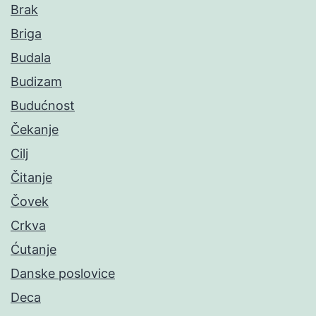
Brak
Briga
Budala
Budizam
Budućnost
Čekanje
Cilj
Čitanje
Čovek
Crkva
Ćutanje
Danske poslovice
Deca