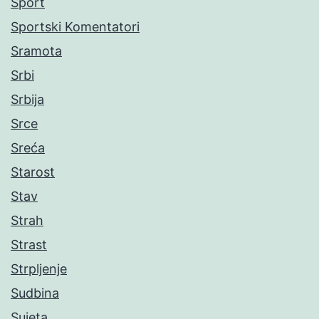
Sport
Sportski Komentatori
Sramota
Srbi
Srbija
Srce
Sreća
Starost
Stav
Strah
Strast
Strpljenje
Sudbina
Sujeta