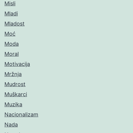
Misli
Mladi
Mladost
Moć
Moda
Moral
Motivacija
Mržnja
Mudrost
Muškarci
Muzika
Nacionalizam
Nada