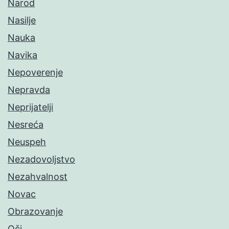
Narod
Nasilje
Nauka
Navika
Nepoverenje
Nepravda
Neprijatelji
Nesreća
Neuspeh
Nezadovoljstvo
Nezahvalnost
Novac
Obrazovanje
Oči