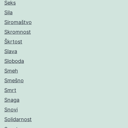
Seks
Sila
Siromaštvo
Skromnost
Škrtost
Slava
Sloboda
Smeh
Smešno
Smrt
Snaga
Snovi
Solidarnost