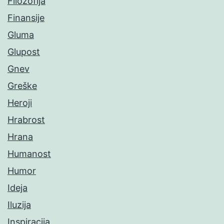
Filozofija
Finansije
Gluma
Glupost
Gnev
Greške
Heroji
Hrabrost
Hrana
Humanost
Humor
Ideja
Iluzija
Inspiracija