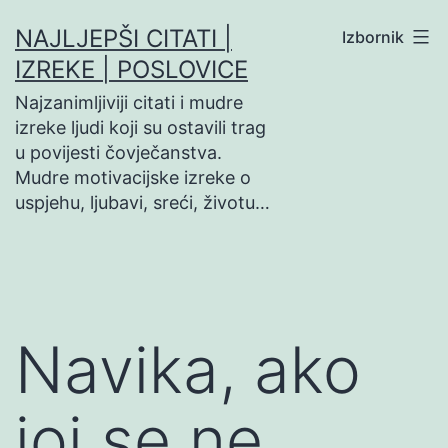
Preskoči
NAJLJEPŠI CITATI |
Izbornik
na
IZREKE | POSLOVICE
sadržaj
Najzanimljiviji citati i mudre
izreke ljudi koji su ostavili trag
u povijesti čovječanstva.
Mudre motivacijske izreke o
uspjehu, ljubavi, sreći, životu…
Navika, ako
joj se ne