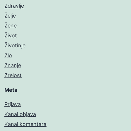
Zdravlje
Želje
Žene
Život
Životinje
Zlo
Znanje
Zrelost
Meta
Prijava
Kanal objava
Kanal komentara