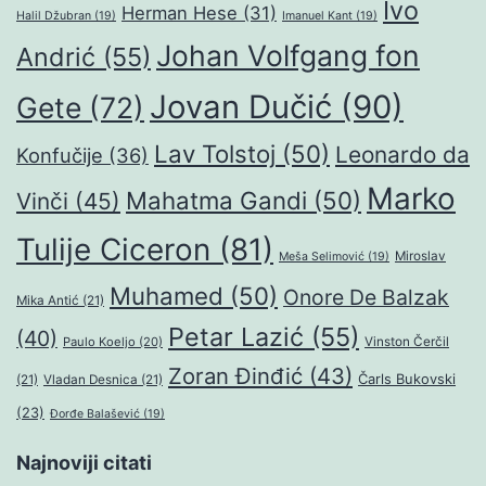
Ivo
Herman Hese
(31)
Halil Džubran
(19)
Imanuel Kant
(19)
Johan Volfgang fon
Andrić
(55)
Jovan Dučić
(90)
Gete
(72)
Lav Tolstoj
(50)
Leonardo da
Konfučije
(36)
Marko
Mahatma Gandi
(50)
Vinči
(45)
Tulije Ciceron
(81)
Miroslav
Meša Selimović
(19)
Muhamed
(50)
Onore De Balzak
Mika Antić
(21)
Petar Lazić
(55)
(40)
Paulo Koeljo
(20)
Vinston Čerčil
Zoran Đinđić
(43)
Čarls Bukovski
(21)
Vladan Desnica
(21)
(23)
Đorđe Balašević
(19)
Najnoviji citati