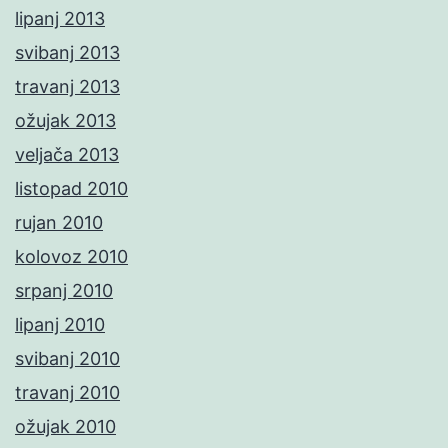
lipanj 2013
svibanj 2013
travanj 2013
ožujak 2013
veljača 2013
listopad 2010
rujan 2010
kolovoz 2010
srpanj 2010
lipanj 2010
svibanj 2010
travanj 2010
ožujak 2010