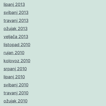
lipanj 2013
svibanj 2013
travanj 2013
ožujak 2013
veljača 2013
listopad 2010
rujan 2010
kolovoz 2010
srpanj 2010
lipanj 2010
svibanj 2010
travanj 2010
ožujak 2010