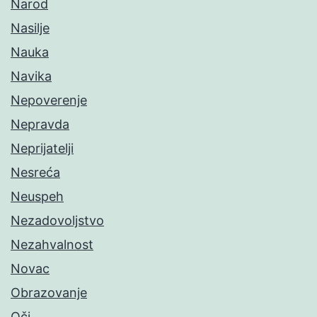
Narod
Nasilje
Nauka
Navika
Nepoverenje
Nepravda
Neprijatelji
Nesreća
Neuspeh
Nezadovoljstvo
Nezahvalnost
Novac
Obrazovanje
Oči