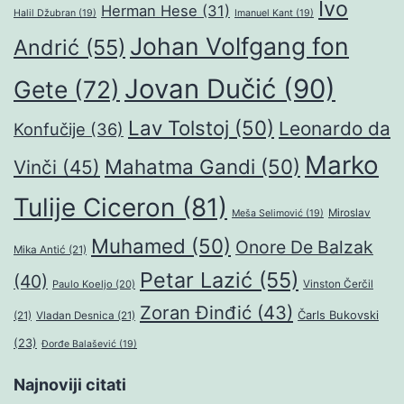
Ivo
Herman Hese
(31)
Halil Džubran
(19)
Imanuel Kant
(19)
Johan Volfgang fon
Andrić
(55)
Jovan Dučić
(90)
Gete
(72)
Lav Tolstoj
(50)
Leonardo da
Konfučije
(36)
Marko
Mahatma Gandi
(50)
Vinči
(45)
Tulije Ciceron
(81)
Miroslav
Meša Selimović
(19)
Muhamed
(50)
Onore De Balzak
Mika Antić
(21)
Petar Lazić
(55)
(40)
Paulo Koeljo
(20)
Vinston Čerčil
Zoran Đinđić
(43)
Čarls Bukovski
(21)
Vladan Desnica
(21)
(23)
Đorđe Balašević
(19)
Najnoviji citati