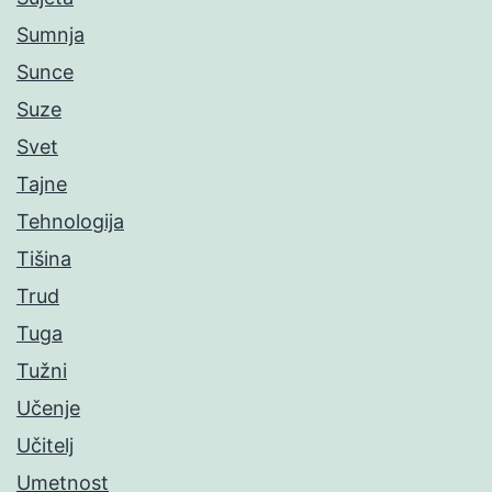
Sumnja
Sunce
Suze
Svet
Tajne
Tehnologija
Tišina
Trud
Tuga
Tužni
Učenje
Učitelj
Umetnost