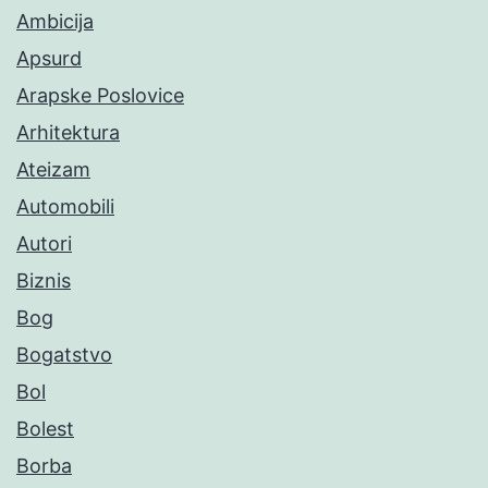
Ambicija
Apsurd
Arapske Poslovice
Arhitektura
Ateizam
Automobili
Autori
Biznis
Bog
Bogatstvo
Bol
Bolest
Borba