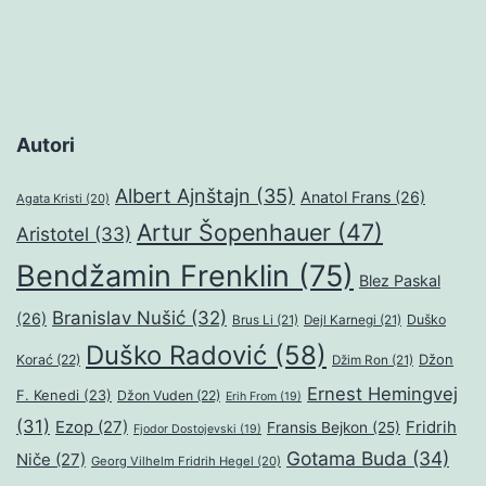
Autori
Albert Ajnštajn
(35)
Anatol Frans
(26)
Agata Kristi
(20)
Artur Šopenhauer
(47)
Aristotel
(33)
Bendžamin Frenklin
(75)
Blez Paskal
Branislav Nušić
(32)
(26)
Duško
Brus Li
(21)
Dejl Karnegi
(21)
Duško Radović
(58)
Džon
Korać
(22)
Džim Ron
(21)
Ernest Hemingvej
F. Kenedi
(23)
Džon Vuden
(22)
Erih From
(19)
(31)
Ezop
(27)
Fridrih
Fransis Bejkon
(25)
Fjodor Dostojevski
(19)
Gotama Buda
(34)
Niče
(27)
Georg Vilhelm Fridrih Hegel
(20)