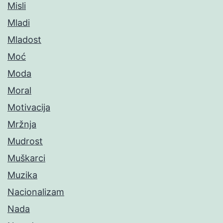
Misli
Mladi
Mladost
Moć
Moda
Moral
Motivacija
Mržnja
Mudrost
Muškarci
Muzika
Nacionalizam
Nada