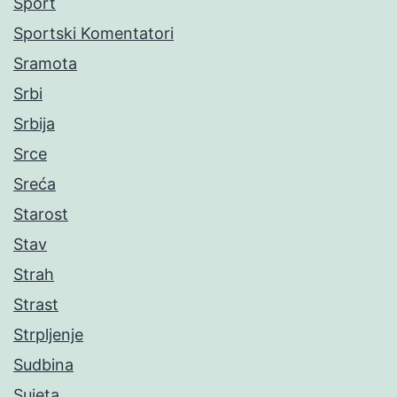
Sport
Sportski Komentatori
Sramota
Srbi
Srbija
Srce
Sreća
Starost
Stav
Strah
Strast
Strpljenje
Sudbina
Sujeta