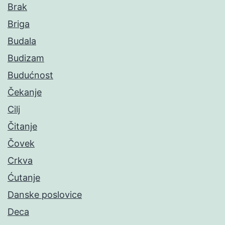
Brak
Briga
Budala
Budizam
Budućnost
Čekanje
Cilj
Čitanje
Čovek
Crkva
Ćutanje
Danske poslovice
Deca