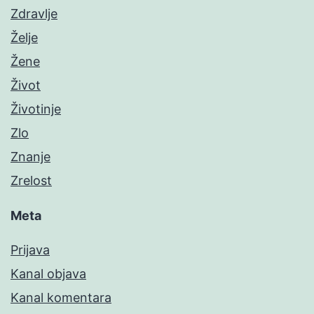
Zdravlje
Želje
Žene
Život
Životinje
Zlo
Znanje
Zrelost
Meta
Prijava
Kanal objava
Kanal komentara