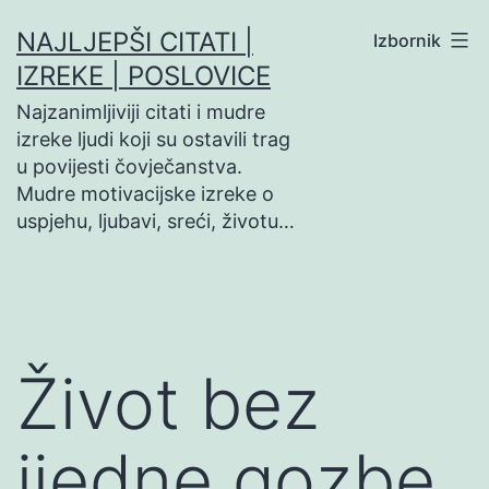
Preskoči
NAJLJEPŠI CITATI |
Izbornik
na
IZREKE | POSLOVICE
sadržaj
Najzanimljiviji citati i mudre
izreke ljudi koji su ostavili trag
u povijesti čovječanstva.
Mudre motivacijske izreke o
uspjehu, ljubavi, sreći, životu…
Život bez
ijedne gozbe