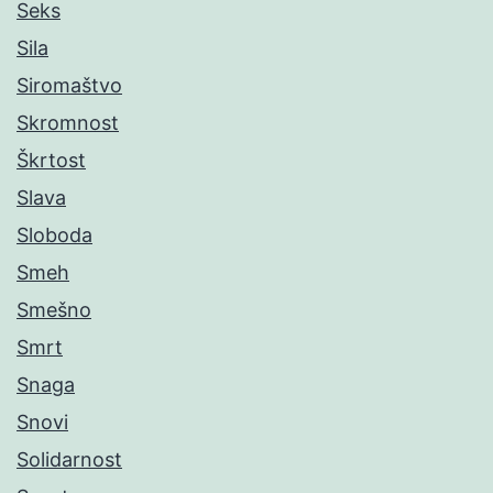
Seks
Sila
Siromaštvo
Skromnost
Škrtost
Slava
Sloboda
Smeh
Smešno
Smrt
Snaga
Snovi
Solidarnost