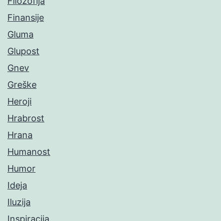
Filozofija
Finansije
Gluma
Glupost
Gnev
Greške
Heroji
Hrabrost
Hrana
Humanost
Humor
Ideja
Iluzija
Inspiracija