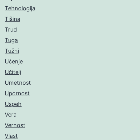
Tehnologija
Tišina
Trud
Tuga
Tužni
Učenje
Učitelj
Umetnost
Upornost
Uspeh
Vera
Vernost
Vlast