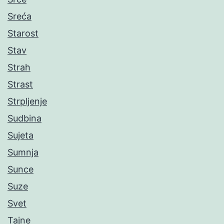
Sreća
Starost
Stav
Strah
Strast
Strpljenje
Sudbina
Sujeta
Sumnja
Sunce
Suze
Svet
Tajne