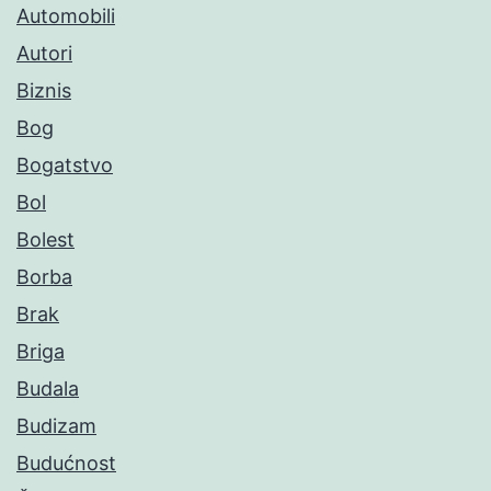
Automobili
Autori
Biznis
Bog
Bogatstvo
Bol
Bolest
Borba
Brak
Briga
Budala
Budizam
Budućnost