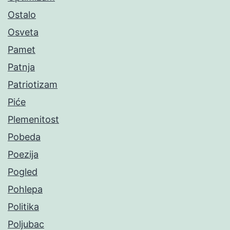
Ostalo
Osveta
Pamet
Patnja
Patriotizam
Piće
Plemenitost
Pobeda
Poezija
Pogled
Pohlepa
Politika
Poljubac