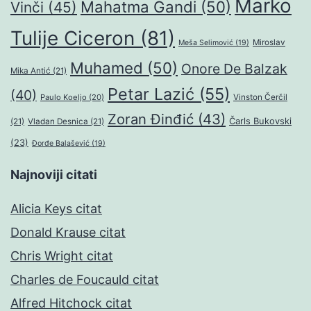
Marko
Mahatma Gandi
(50)
Vinči
(45)
Tulije Ciceron
(81)
Miroslav
Meša Selimović
(19)
Muhamed
(50)
Onore De Balzak
Mika Antić
(21)
Petar Lazić
(55)
(40)
Paulo Koeljo
(20)
Vinston Čerčil
Zoran Đinđić
(43)
Čarls Bukovski
(21)
Vladan Desnica
(21)
(23)
Đorđe Balašević
(19)
Najnoviji citati
Alicia Keys citat
Donald Krause citat
Chris Wright citat
Charles de Foucauld citat
Alfred Hitchock citat