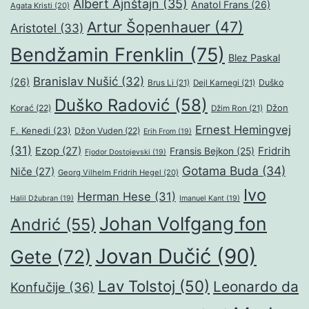
Albert Ajnštajn
(35)
Anatol Frans
(26)
Agata Kristi
(20)
Artur Šopenhauer
(47)
Aristotel
(33)
Bendžamin Frenklin
(75)
Blez Paskal
Branislav Nušić
(32)
(26)
Duško
Brus Li
(21)
Dejl Karnegi
(21)
Duško Radović
(58)
Džon
Korać
(22)
Džim Ron
(21)
Ernest Hemingvej
F. Kenedi
(23)
Džon Vuden
(22)
Erih From
(19)
(31)
Ezop
(27)
Fridrih
Fransis Bejkon
(25)
Fjodor Dostojevski
(19)
Gotama Buda
(34)
Niče
(27)
Georg Vilhelm Fridrih Hegel
(20)
Ivo
Herman Hese
(31)
Halil Džubran
(19)
Imanuel Kant
(19)
Johan Volfgang fon
Andrić
(55)
Jovan Dučić
(90)
Gete
(72)
Lav Tolstoj
(50)
Leonardo da
Konfučije
(36)