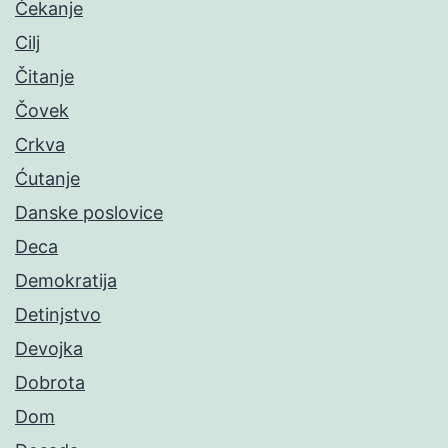
Čekanje
Cilj
Čitanje
Čovek
Crkva
Ćutanje
Danske poslovice
Deca
Demokratija
Detinjstvo
Devojka
Dobrota
Dom