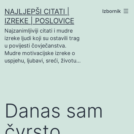
Preskoči
NAJLJEPŠI CITATI |
Izbornik
na
IZREKE | POSLOVICE
sadržaj
Najzanimljiviji citati i mudre
izreke ljudi koji su ostavili trag
u povijesti čovječanstva.
Mudre motivacijske izreke o
uspjehu, ljubavi, sreći, životu…
Danas sam
čvrsto