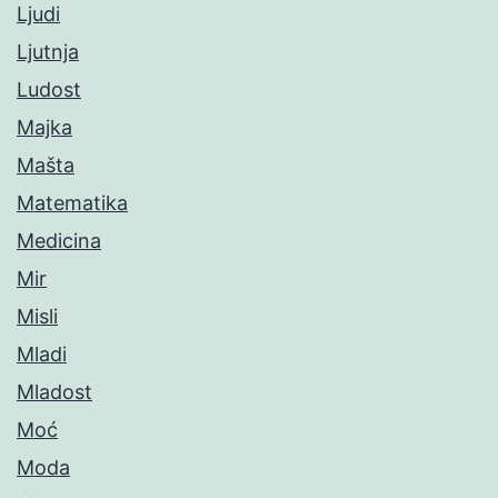
Ljudi
Ljutnja
Ludost
Majka
Mašta
Matematika
Medicina
Mir
Misli
Mladi
Mladost
Moć
Moda