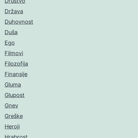
Društvo
Država
Duhovnost
Duša
Ego
Filmovi
Filozofija
Finansije
Gluma
Glupost
Gnev
Greške
Heroji
Hrabrost