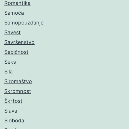
Romantika
Samoća
Samopouzdanje
Savest
Savršenstvo
Sebičnost
Seks
Sila
Siromaštvo
Skromnost
Škrtost
Slava
Sloboda