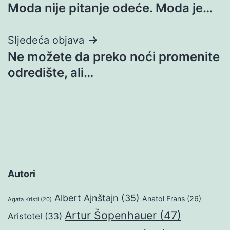
Moda nije pitanje odeće. Moda je…
objava
Sljedeća objava
Ne možete da preko noći promenite
odredište, ali…
Autori
Albert Ajnštajn
(35)
Anatol Frans
(26)
Agata Kristi
(20)
Artur Šopenhauer
(47)
Aristotel
(33)