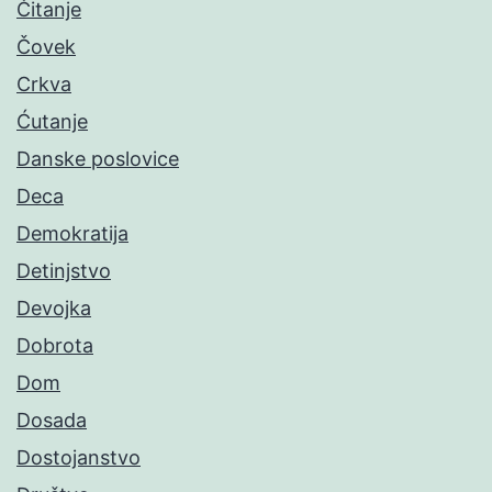
Čitanje
Čovek
Crkva
Ćutanje
Danske poslovice
Deca
Demokratija
Detinjstvo
Devojka
Dobrota
Dom
Dosada
Dostojanstvo