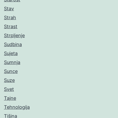
Stav
Strah
Strast
Strpljenje
Sudbina
Sujeta
Sumnja
Sunce
Suze
Svet
Tajne
Tehnologija
Tišina