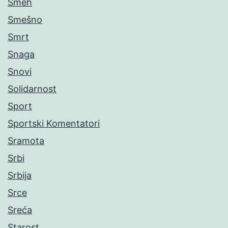
Smeh
Smešno
Smrt
Snaga
Snovi
Solidarnost
Sport
Sportski Komentatori
Sramota
Srbi
Srbija
Srce
Sreća
Starost