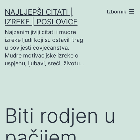
Preskoči
NAJLJEPŠI CITATI |
Izbornik
na
IZREKE | POSLOVICE
sadržaj
Najzanimljiviji citati i mudre
izreke ljudi koji su ostavili trag
u povijesti čovječanstva.
Mudre motivacijske izreke o
uspjehu, ljubavi, sreći, životu…
Biti rodjen u
pačijem