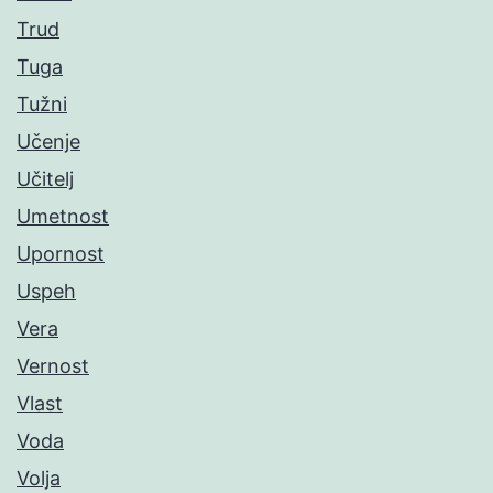
Trud
Tuga
Tužni
Učenje
Učitelj
Umetnost
Upornost
Uspeh
Vera
Vernost
Vlast
Voda
Volja