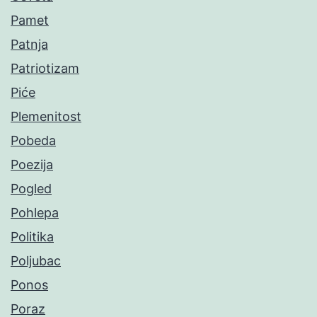
Pamet
Patnja
Patriotizam
Piće
Plemenitost
Pobeda
Poezija
Pogled
Pohlepa
Politika
Poljubac
Ponos
Poraz