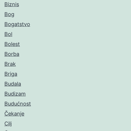
Biznis
Bog
Bogatstvo
Bol
Bolest
Borba
Brak
Briga
Budala
Budizam
Budućnost
Čekanje
Cilj