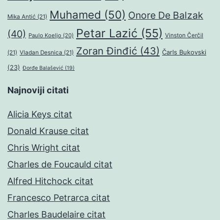
Muhamed
(50)
Onore De Balzak
Mika Antić
(21)
Petar Lazić
(55)
(40)
Paulo Koeljo
(20)
Vinston Čerčil
Zoran Đinđić
(43)
Čarls Bukovski
(21)
Vladan Desnica
(21)
(23)
Đorđe Balašević
(19)
Najnoviji citati
Alicia Keys citat
Donald Krause citat
Chris Wright citat
Charles de Foucauld citat
Alfred Hitchock citat
Francesco Petrarca citat
Charles Baudelaire citat