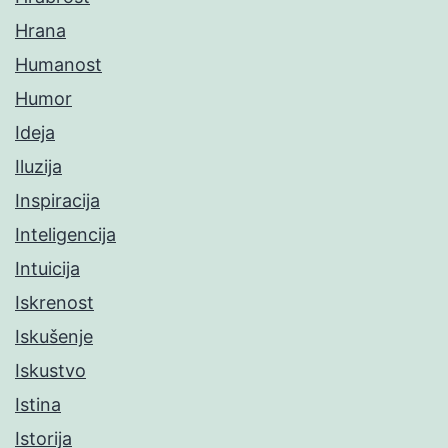
Hrana
Humanost
Humor
Ideja
Iluzija
Inspiracija
Inteligencija
Intuicija
Iskrenost
Iskušenje
Iskustvo
Istina
Istorija