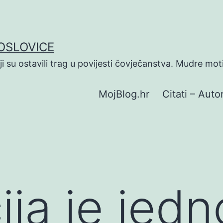
POSLOVICE
koji su ostavili trag u povijesti čovječanstva. Mudre mot
MojBlog.hr
Citati – Autor
ija je jed