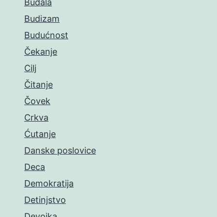
Budala
Budizam
Budućnost
Čekanje
Cilj
Čitanje
Čovek
Crkva
Ćutanje
Danske poslovice
Deca
Demokratija
Detinjstvo
Devojka