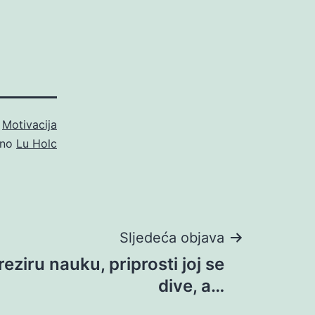
o
Motivacija
eno
Lu Holc
Sljedeća objava
reziru nauku, priprosti joj se
dive, a…