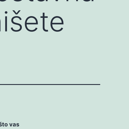
nišete
što vas