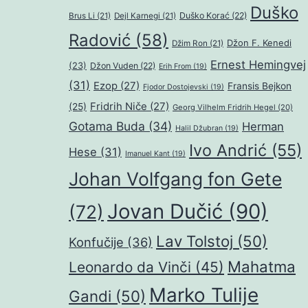
Duško
Duško Korać
(22)
Brus Li
(21)
Dejl Karnegi
(21)
Radović
(58)
Džon F. Kenedi
Džim Ron
(21)
Ernest Hemingvej
(23)
Džon Vuden
(22)
Erih From
(19)
(31)
Ezop
(27)
Fransis Bejkon
Fjodor Dostojevski
(19)
Fridrih Niče
(27)
(25)
Georg Vilhelm Fridrih Hegel
(20)
Gotama Buda
(34)
Herman
Halil Džubran
(19)
Ivo Andrić
(55)
Hese
(31)
Imanuel Kant
(19)
Johan Volfgang fon Gete
Jovan Dučić
(90)
(72)
Lav Tolstoj
(50)
Konfučije
(36)
Mahatma
Leonardo da Vinči
(45)
Marko Tulije
Gandi
(50)