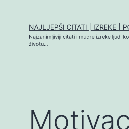
Preskoči
na
sadržaj
NAJLJEPŠI CITATI | IZREKE | 
Najzanimljiviji citati i mudre izreke ljudi 
životu…
Motivac