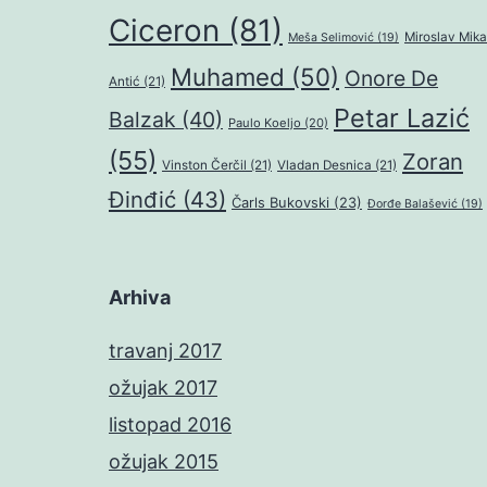
Ciceron
(81)
Miroslav Mika
Meša Selimović
(19)
Muhamed
(50)
Onore De
Antić
(21)
Petar Lazić
Balzak
(40)
Paulo Koeljo
(20)
(55)
Zoran
Vinston Čerčil
(21)
Vladan Desnica
(21)
Đinđić
(43)
Čarls Bukovski
(23)
Đorđe Balašević
(19)
Arhiva
travanj 2017
ožujak 2017
listopad 2016
ožujak 2015