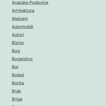
Arapske Poslovice
Arhitektura
Ateizam
Automobili
Autori
Biznis
Bog
Bogatstvo
Bol
Bolest
Borba
Brak
Briga