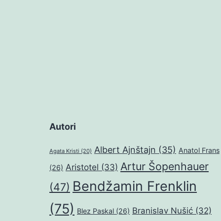
Autori
Albert Ajnštajn
(35)
Anatol Frans
Agata Kristi
(20)
Artur Šopenhauer
Aristotel
(33)
(26)
Bendžamin Frenklin
(47)
(75)
Branislav Nušić
(32)
Blez Paskal
(26)