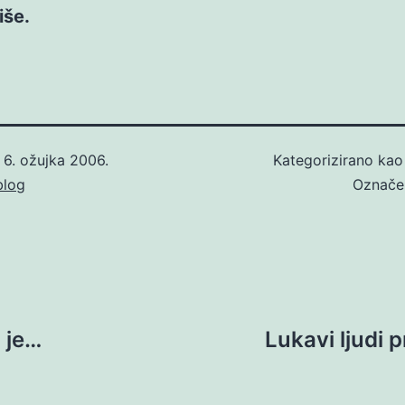
iše.
o
6. ožujka 2006.
Kategorizirano ka
blog
Označ
 je…
Lukavi ljudi p