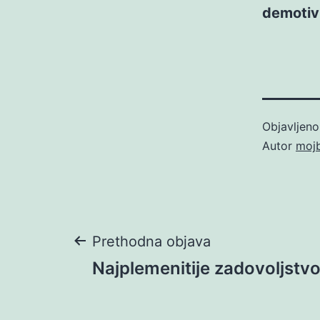
demotiv
Objavljen
Autor
moj
Navigacija
Prethodna objava
Najplemenitije zadovoljstvo
objava