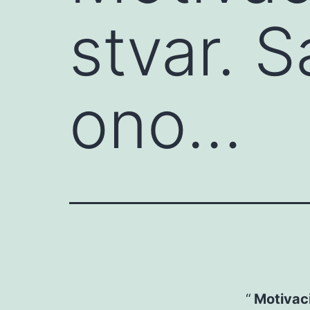
stvar. 
ono…
Motivaci