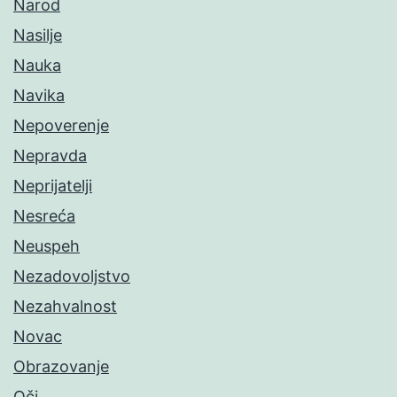
Narod
Nasilje
Nauka
Navika
Nepoverenje
Nepravda
Neprijatelji
Nesreća
Neuspeh
Nezadovoljstvo
Nezahvalnost
Novac
Obrazovanje
Oči