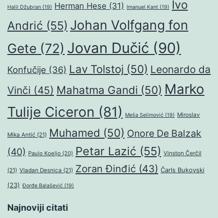
Ivo
Herman Hese
(31)
Halil Džubran
(19)
Imanuel Kant
(19)
Johan Volfgang fon
Andrić
(55)
Jovan Dučić
(90)
Gete
(72)
Lav Tolstoj
(50)
Leonardo da
Konfučije
(36)
Marko
Mahatma Gandi
(50)
Vinči
(45)
Tulije Ciceron
(81)
Miroslav
Meša Selimović
(19)
Muhamed
(50)
Onore De Balzak
Mika Antić
(21)
Petar Lazić
(55)
(40)
Paulo Koeljo
(20)
Vinston Čerčil
Zoran Đinđić
(43)
Čarls Bukovski
(21)
Vladan Desnica
(21)
(23)
Đorđe Balašević
(19)
Najnoviji citati