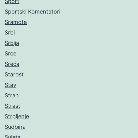
Sport
Sportski Komentatori
Sramota
Srbi
Srbija
Srce
Sreća
Starost
Stav
Strah
Strast
Strpljenje
Sudbina
Sujeta