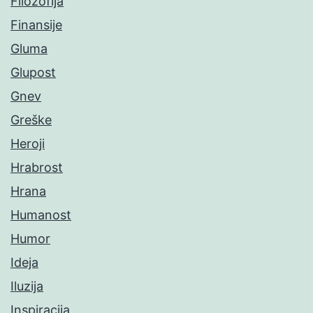
Filozofija
Finansije
Gluma
Glupost
Gnev
Greške
Heroji
Hrabrost
Hrana
Humanost
Humor
Ideja
Iluzija
Inspiracija