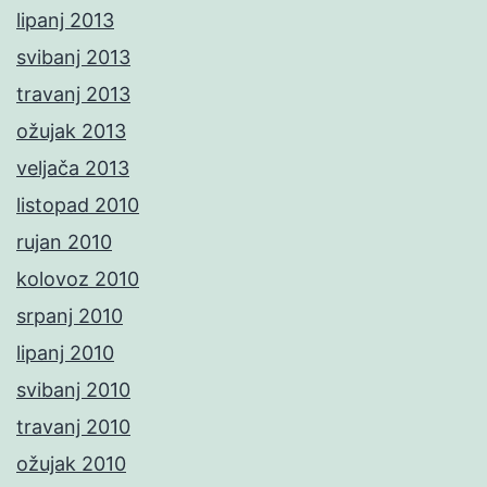
lipanj 2013
svibanj 2013
travanj 2013
ožujak 2013
veljača 2013
listopad 2010
rujan 2010
kolovoz 2010
srpanj 2010
lipanj 2010
svibanj 2010
travanj 2010
ožujak 2010