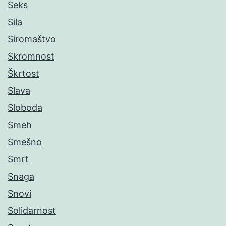
Seks
Sila
Siromaštvo
Skromnost
Škrtost
Slava
Sloboda
Smeh
Smešno
Smrt
Snaga
Snovi
Solidarnost