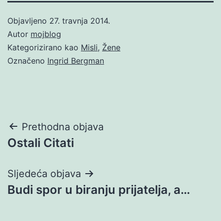
Objavljeno
27. travnja 2014.
Autor
mojblog
Kategorizirano kao
Misli
,
Žene
Označeno
Ingrid Bergman
Navigacija
Prethodna objava
Ostali Citati
objava
Sljedeća objava
Budi spor u biranju prijatelja, a…