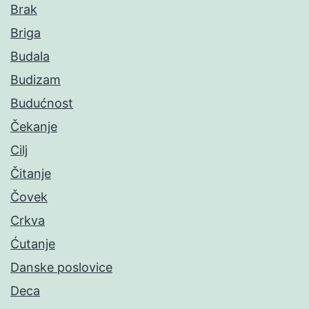
Brak
Briga
Budala
Budizam
Budućnost
Čekanje
Cilj
Čitanje
Čovek
Crkva
Ćutanje
Danske poslovice
Deca