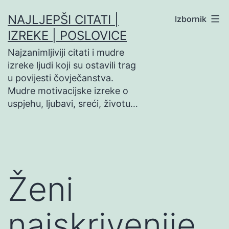
Preskoči
NAJLJEPŠI CITATI |
Izbornik
na
IZREKE | POSLOVICE
sadržaj
Najzanimljiviji citati i mudre
izreke ljudi koji su ostavili trag
u povijesti čovječanstva.
Mudre motivacijske izreke o
uspjehu, ljubavi, sreći, životu…
Ženi
najskrivenije