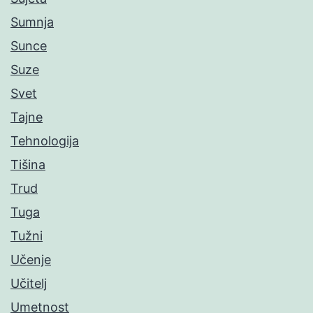
Sumnja
Sunce
Suze
Svet
Tajne
Tehnologija
Tišina
Trud
Tuga
Tužni
Učenje
Učitelj
Umetnost