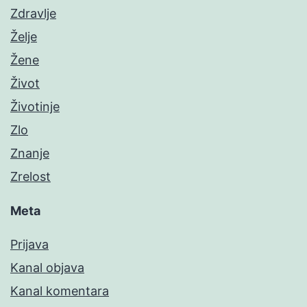
Zdravlje
Želje
Žene
Život
Životinje
Zlo
Znanje
Zrelost
Meta
Prijava
Kanal objava
Kanal komentara