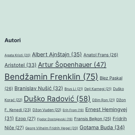
Autori
Albert Ajnštajn
(35)
Anatol Frans
(26)
Agata Kristi
(20)
Artur Šopenhauer
(47)
Aristotel
(33)
Bendžamin Frenklin
(75)
Blez Paskal
Branislav Nušić
(32)
(26)
Duško
Brus Li
(21)
Dejl Karnegi
(21)
Duško Radović
(58)
Džon
Korać
(22)
Džim Ron
(21)
Ernest Hemingvej
F. Kenedi
(23)
Džon Vuden
(22)
Erih From
(19)
(31)
Ezop
(27)
Fridrih
Fransis Bejkon
(25)
Fjodor Dostojevski
(19)
Gotama Buda
(34)
Niče
(27)
Georg Vilhelm Fridrih Hegel
(20)