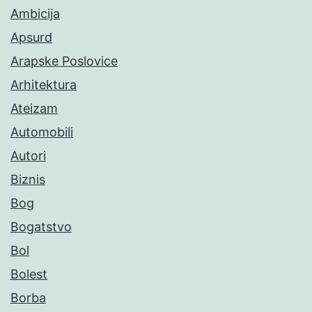
Ambicija
Apsurd
Arapske Poslovice
Arhitektura
Ateizam
Automobili
Autori
Biznis
Bog
Bogatstvo
Bol
Bolest
Borba