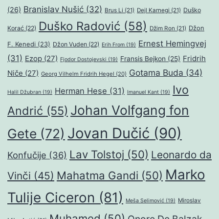
Branislav Nušić
(32)
(26)
Duško
Brus Li
(21)
Dejl Karnegi
(21)
Duško Radović
(58)
Džon
Korać
(22)
Džim Ron
(21)
Ernest Hemingvej
F. Kenedi
(23)
Džon Vuden
(22)
Erih From
(19)
(31)
Ezop
(27)
Fridrih
Fransis Bejkon
(25)
Fjodor Dostojevski
(19)
Gotama Buda
(34)
Niče
(27)
Georg Vilhelm Fridrih Hegel
(20)
Ivo
Herman Hese
(31)
Halil Džubran
(19)
Imanuel Kant
(19)
Johan Volfgang fon
Andrić
(55)
Jovan Dučić
(90)
Gete
(72)
Lav Tolstoj
(50)
Leonardo da
Konfučije
(36)
Marko
Mahatma Gandi
(50)
Vinči
(45)
Tulije Ciceron
(81)
Miroslav
Meša Selimović
(19)
Muhamed
(50)