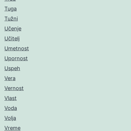
Tuga
Tužni
Učenje
Učitelj
Umetnost
Upornost
Uspeh
Vera
Vernost
Vlast
Voda
Volja
Vreme