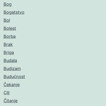
Bog
Bogatstvo
Bol
Bolest
Borba
Brak
Briga
Budala
Budizam
Budućnost
Čekanje
Cilj
Čitanje