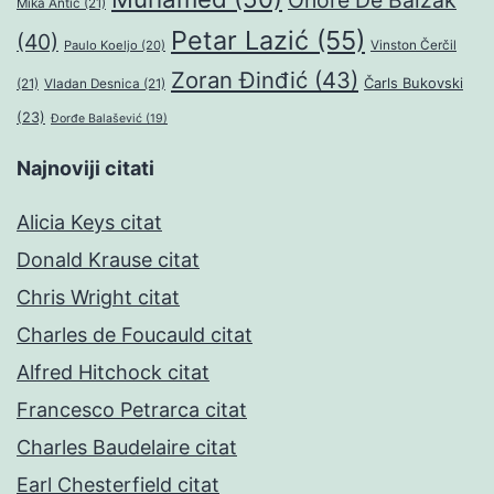
Onore De Balzak
Mika Antić
(21)
Petar Lazić
(55)
(40)
Paulo Koeljo
(20)
Vinston Čerčil
Zoran Đinđić
(43)
Čarls Bukovski
(21)
Vladan Desnica
(21)
(23)
Đorđe Balašević
(19)
Najnoviji citati
Alicia Keys citat
Donald Krause citat
Chris Wright citat
Charles de Foucauld citat
Alfred Hitchock citat
Francesco Petrarca citat
Charles Baudelaire citat
Earl Chesterfield citat