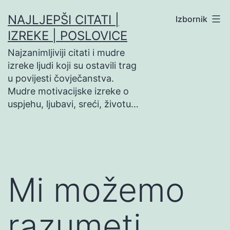
Preskoči
NAJLJEPŠI CITATI |
Izbornik
na
IZREKE | POSLOVICE
sadržaj
Najzanimljiviji citati i mudre
izreke ljudi koji su ostavili trag
u povijesti čovječanstva.
Mudre motivacijske izreke o
uspjehu, ljubavi, sreći, životu…
Mi možemo
razumeti