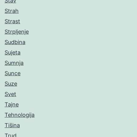
Stav
Strah
Strast
Strpljenje
Sudbina
Sujeta
Sumnja
Sunce
Suze
Svet
Tajne
Tehnologija
Tišina
Trud