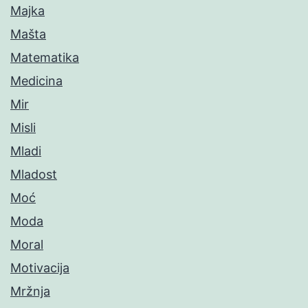
Majka
Mašta
Matematika
Medicina
Mir
Misli
Mladi
Mladost
Moć
Moda
Moral
Motivacija
Mržnja