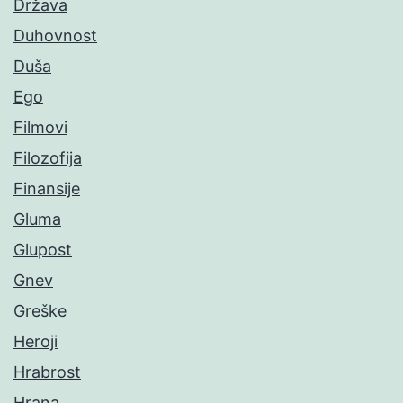
Država
Duhovnost
Duša
Ego
Filmovi
Filozofija
Finansije
Gluma
Glupost
Gnev
Greške
Heroji
Hrabrost
Hrana