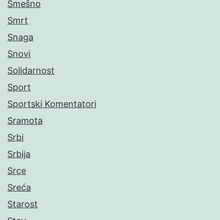
Smešno
Smrt
Snaga
Snovi
Solidarnost
Sport
Sportski Komentatori
Sramota
Srbi
Srbija
Srce
Sreća
Starost