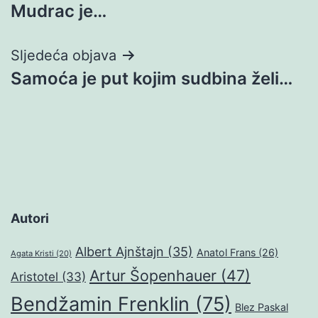
Mudrac je…
objava
Sljedeća objava
Samoća je put kojim sudbina želi…
Autori
Albert Ajnštajn
(35)
Anatol Frans
(26)
Agata Kristi
(20)
Artur Šopenhauer
(47)
Aristotel
(33)
Bendžamin Frenklin
(75)
Blez Paskal