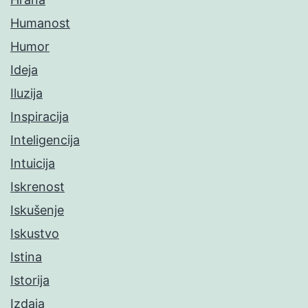
Humanost
Humor
Ideja
Iluzija
Inspiracija
Inteligencija
Intuicija
Iskrenost
Iskušenje
Iskustvo
Istina
Istorija
Izdaja