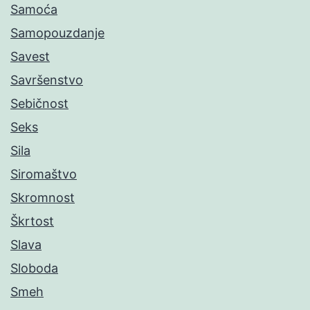
Samoća
Samopouzdanje
Savest
Savršenstvo
Sebičnost
Seks
Sila
Siromaštvo
Skromnost
Škrtost
Slava
Sloboda
Smeh