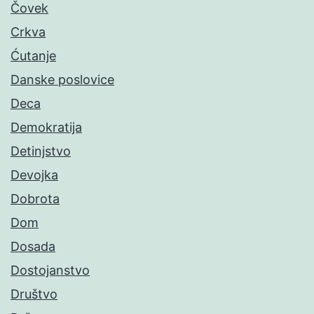
Čovek
Crkva
Ćutanje
Danske poslovice
Deca
Demokratija
Detinjstvo
Devojka
Dobrota
Dom
Dosada
Dostojanstvo
Društvo