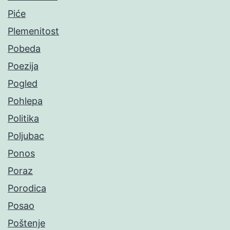
Piće
Plemenitost
Pobeda
Poezija
Pogled
Pohlepa
Politika
Poljubac
Ponos
Poraz
Porodica
Posao
Poštenje