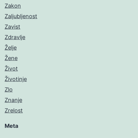
Zakon
Zaljubljenost
Zavist
Zdravlje
Želje
Žene
Život
Životinje
Zlo
Znanje
Zrelost
Meta