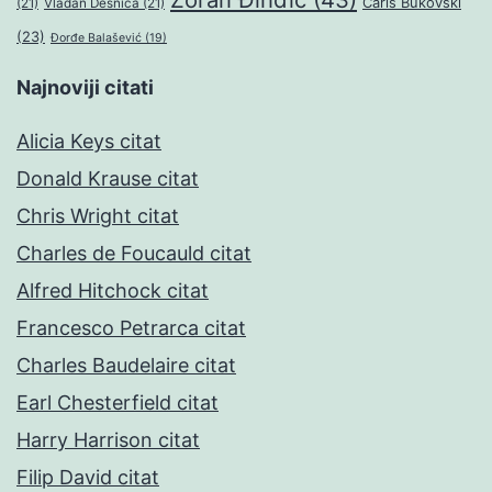
Čarls Bukovski
(21)
Vladan Desnica
(21)
(23)
Đorđe Balašević
(19)
Najnoviji citati
Alicia Keys citat
Donald Krause citat
Chris Wright citat
Charles de Foucauld citat
Alfred Hitchock citat
Francesco Petrarca citat
Charles Baudelaire citat
Earl Chesterfield citat
Harry Harrison citat
Filip David citat