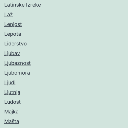
Latinske Izreke
Laž
Lenjost
Lepota
Liderstvo
Ljubav
Ljubaznost
Ljubomora
Ljudi
Ljutnja
Ludost
Majka
Mašta