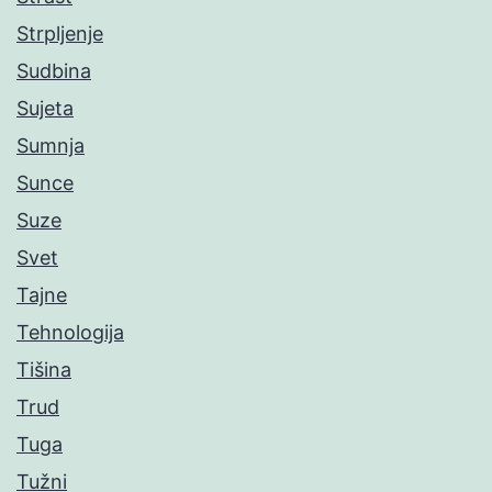
Strpljenje
Sudbina
Sujeta
Sumnja
Sunce
Suze
Svet
Tajne
Tehnologija
Tišina
Trud
Tuga
Tužni