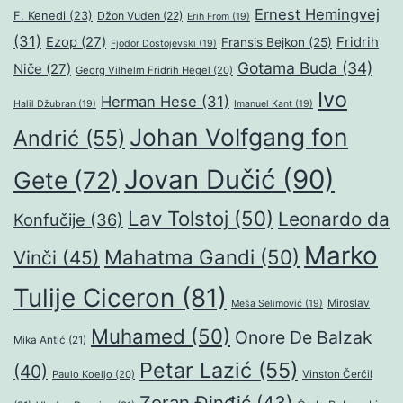
Ernest Hemingvej
F. Kenedi
(23)
Džon Vuden
(22)
Erih From
(19)
(31)
Ezop
(27)
Fridrih
Fransis Bejkon
(25)
Fjodor Dostojevski
(19)
Gotama Buda
(34)
Niče
(27)
Georg Vilhelm Fridrih Hegel
(20)
Ivo
Herman Hese
(31)
Halil Džubran
(19)
Imanuel Kant
(19)
Johan Volfgang fon
Andrić
(55)
Jovan Dučić
(90)
Gete
(72)
Lav Tolstoj
(50)
Leonardo da
Konfučije
(36)
Marko
Mahatma Gandi
(50)
Vinči
(45)
Tulije Ciceron
(81)
Miroslav
Meša Selimović
(19)
Muhamed
(50)
Onore De Balzak
Mika Antić
(21)
Petar Lazić
(55)
(40)
Paulo Koeljo
(20)
Vinston Čerčil
Zoran Đinđić
(43)