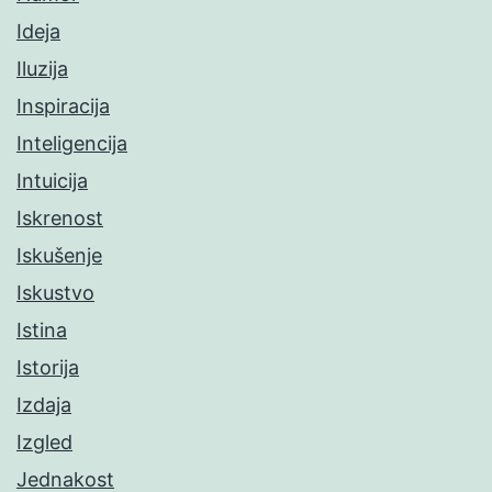
Ideja
Iluzija
Inspiracija
Inteligencija
Intuicija
Iskrenost
Iskušenje
Iskustvo
Istina
Istorija
Izdaja
Izgled
Jednakost