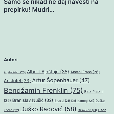
Samo se nikad ne daj navesti na
prepirku! Mudri…
Autori
Albert Ajnštajn
(35)
Anatol Frans
(26)
Agata Kristi
(20)
Artur Šopenhauer
(47)
Aristotel
(33)
Bendžamin Frenklin
(75)
Blez Paskal
Branislav Nušić
(32)
(26)
Duško
Brus Li
(21)
Dejl Karnegi
(21)
Duško Radović
(58)
Džon
Korać
(22)
Džim Ron
(21)