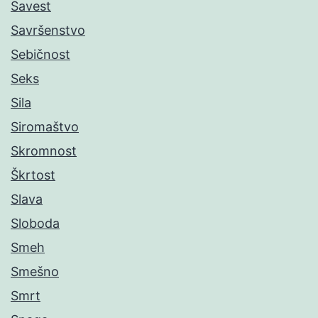
Savest
Savršenstvo
Sebičnost
Seks
Sila
Siromaštvo
Skromnost
Škrtost
Slava
Sloboda
Smeh
Smešno
Smrt