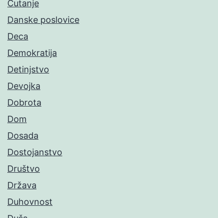
Ćutanje
Danske poslovice
Deca
Demokratija
Detinjstvo
Devojka
Dobrota
Dom
Dosada
Dostojanstvo
Društvo
Država
Duhovnost