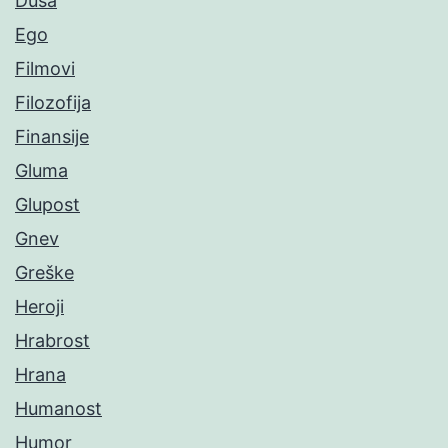
Duša
Ego
Filmovi
Filozofija
Finansije
Gluma
Glupost
Gnev
Greške
Heroji
Hrabrost
Hrana
Humanost
Humor