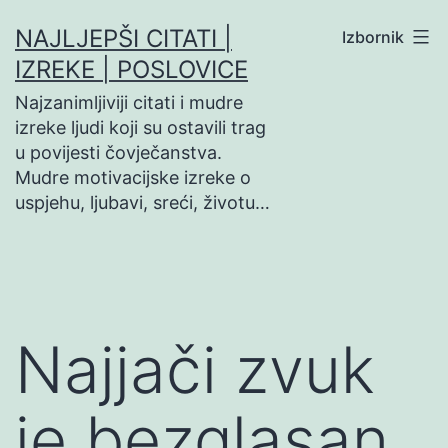
Preskoči
NAJLJEPŠI CITATI |
Izbornik
na
IZREKE | POSLOVICE
sadržaj
Najzanimljiviji citati i mudre
izreke ljudi koji su ostavili trag
u povijesti čovječanstva.
Mudre motivacijske izreke o
uspjehu, ljubavi, sreći, životu…
Najjači zvuk
je bezglasan,