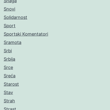
Snaga
Snovi
Solidarnost
Sport
Sportski Komentatori
Sramota
Srbi
Srbija
Srce
Sreća
Starost
Stav
Strah
Strast