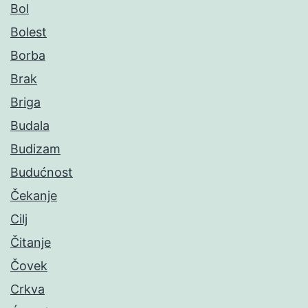
Bol
Bolest
Borba
Brak
Briga
Budala
Budizam
Budućnost
Čekanje
Cilj
Čitanje
Čovek
Crkva