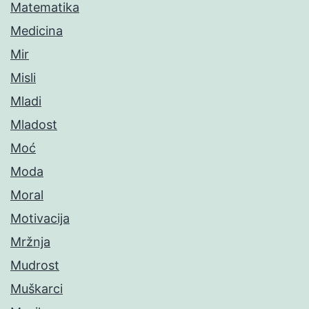
Matematika
Medicina
Mir
Misli
Mladi
Mladost
Moć
Moda
Moral
Motivacija
Mržnja
Mudrost
Muškarci