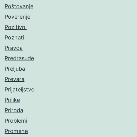
Poštovanje
Poverenje
Pozitivni
Poznati
Pravda
Predrasude
Preljuba
Prevara
Prijateljstvo
Prilike
Priroda
Problemi
Promene