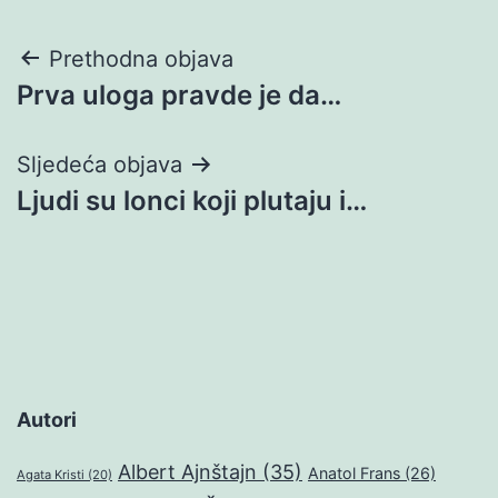
Navigacija
Prethodna objava
Prva uloga pravde je da…
objava
Sljedeća objava
Ljudi su lonci koji plutaju i…
Autori
Albert Ajnštajn
(35)
Anatol Frans
(26)
Agata Kristi
(20)