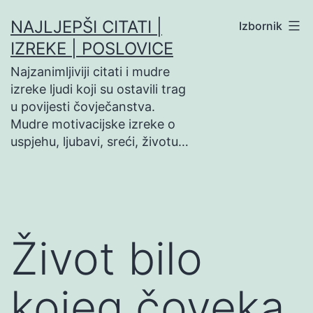
Preskoči
NAJLJEPŠI CITATI |
Izbornik
na
IZREKE | POSLOVICE
sadržaj
Najzanimljiviji citati i mudre
izreke ljudi koji su ostavili trag
u povijesti čovječanstva.
Mudre motivacijske izreke o
uspjehu, ljubavi, sreći, životu…
Život bilo
kojeg čoveka