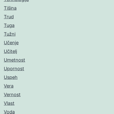
Tišina
Trud
Tuga
Tužni
Učenje
Učitelj
Umetnost
Upornost
Uspeh
Vera
Vernost
Vlast
Voda