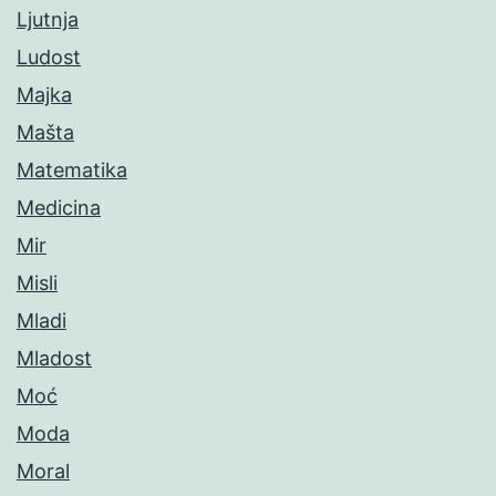
Ljutnja
Ludost
Majka
Mašta
Matematika
Medicina
Mir
Misli
Mladi
Mladost
Moć
Moda
Moral