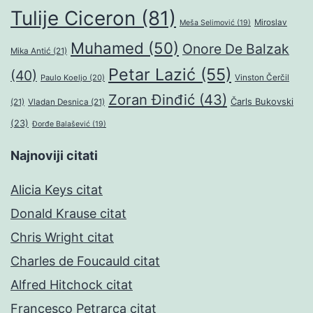
Tulije Ciceron
(81)
Miroslav
Meša Selimović
(19)
Muhamed
(50)
Onore De Balzak
Mika Antić
(21)
Petar Lazić
(55)
(40)
Paulo Koeljo
(20)
Vinston Čerčil
Zoran Đinđić
(43)
Čarls Bukovski
(21)
Vladan Desnica
(21)
(23)
Đorđe Balašević
(19)
Najnoviji citati
Alicia Keys citat
Donald Krause citat
Chris Wright citat
Charles de Foucauld citat
Alfred Hitchock citat
Francesco Petrarca citat