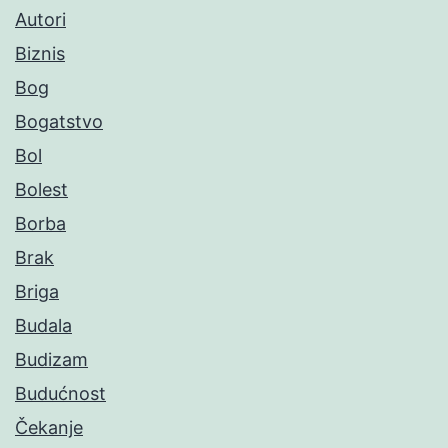
Autori
Biznis
Bog
Bogatstvo
Bol
Bolest
Borba
Brak
Briga
Budala
Budizam
Budućnost
Čekanje