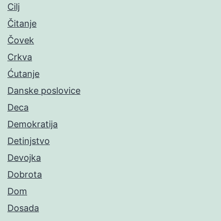
Cilj
Čitanje
Čovek
Crkva
Ćutanje
Danske poslovice
Deca
Demokratija
Detinjstvo
Devojka
Dobrota
Dom
Dosada