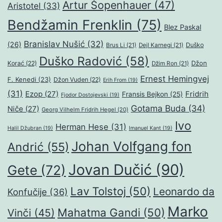
Artur Šopenhauer
(47)
Aristotel
(33)
Bendžamin Frenklin
(75)
Blez Paskal
Branislav Nušić
(32)
(26)
Duško
Brus Li
(21)
Dejl Karnegi
(21)
Duško Radović
(58)
Džon
Korać
(22)
Džim Ron
(21)
Ernest Hemingvej
F. Kenedi
(23)
Džon Vuden
(22)
Erih From
(19)
(31)
Ezop
(27)
Fridrih
Fransis Bejkon
(25)
Fjodor Dostojevski
(19)
Gotama Buda
(34)
Niče
(27)
Georg Vilhelm Fridrih Hegel
(20)
Ivo
Herman Hese
(31)
Halil Džubran
(19)
Imanuel Kant
(19)
Johan Volfgang fon
Andrić
(55)
Jovan Dučić
(90)
Gete
(72)
Lav Tolstoj
(50)
Leonardo da
Konfučije
(36)
Marko
Mahatma Gandi
(50)
Vinči
(45)