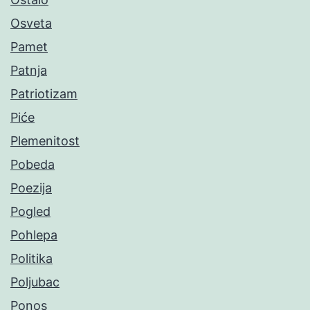
Osveta
Pamet
Patnja
Patriotizam
Piće
Plemenitost
Pobeda
Poezija
Pogled
Pohlepa
Politika
Poljubac
Ponos