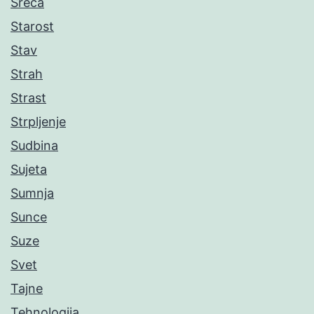
Sreća
Starost
Stav
Strah
Strast
Strpljenje
Sudbina
Sujeta
Sumnja
Sunce
Suze
Svet
Tajne
Tehnologija