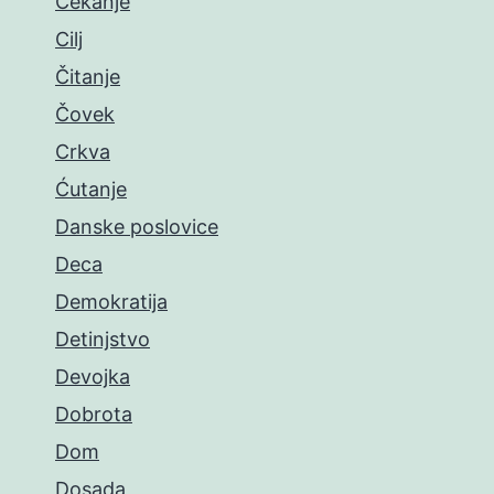
Čekanje
Cilj
Čitanje
Čovek
Crkva
Ćutanje
Danske poslovice
Deca
Demokratija
Detinjstvo
Devojka
Dobrota
Dom
Dosada