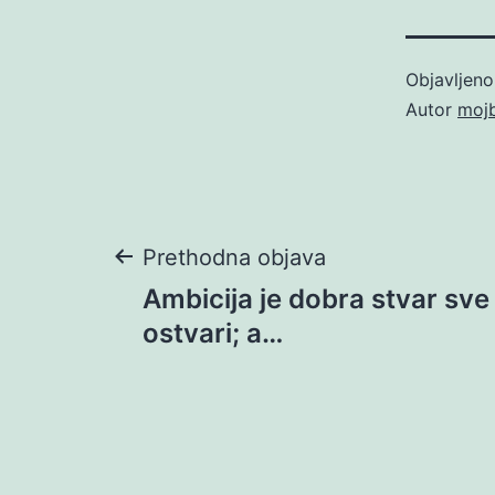
Objavljen
Autor
moj
Navigacija
Prethodna objava
Ambicija je dobra stvar sve
objava
ostvari; a…