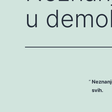
u demok
Neznanj
svih.