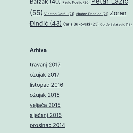
Petar Lazić
Balzak
(40)
Paulo Koeljo
(20)
(55)
Zoran
Vinston Čerčil
(21)
Vladan Desnica
(21)
Đinđić
(43)
Čarls Bukovski
(23)
Đorđe Balašević
(19)
Arhiva
travanj 2017
ožujak 2017
listopad 2016
ožujak 2015
veljača 2015
siječanj 2015
prosinac 2014