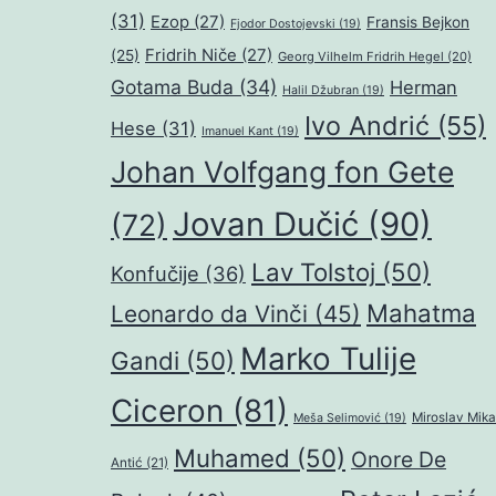
(31)
Ezop
(27)
Fransis Bejkon
Fjodor Dostojevski
(19)
Fridrih Niče
(27)
(25)
Georg Vilhelm Fridrih Hegel
(20)
Gotama Buda
(34)
Herman
Halil Džubran
(19)
Ivo Andrić
(55)
Hese
(31)
Imanuel Kant
(19)
Johan Volfgang fon Gete
Jovan Dučić
(90)
(72)
Lav Tolstoj
(50)
Konfučije
(36)
Mahatma
Leonardo da Vinči
(45)
Marko Tulije
Gandi
(50)
Ciceron
(81)
Miroslav Mika
Meša Selimović
(19)
Muhamed
(50)
Onore De
Antić
(21)