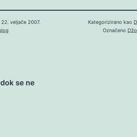
o
22. veljače 2007.
Kategorizirano kao
D
blog
Označeno
Džo
 dok se ne