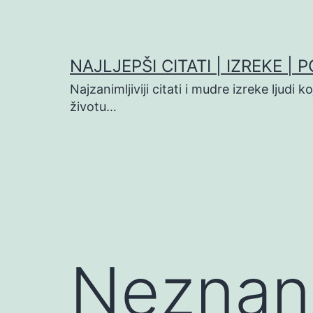
Preskoči
na
sadržaj
NAJLJEPŠI CITATI | IZREKE | 
Najzanimljiviji citati i mudre izreke ljudi 
životu…
Neznanj