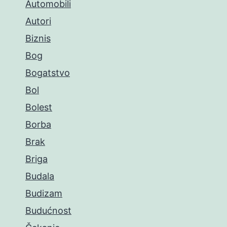
Automobili
Autori
Biznis
Bog
Bogatstvo
Bol
Bolest
Borba
Brak
Briga
Budala
Budizam
Budućnost