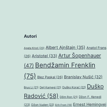
Autori
Albert Ajnštajn
(35)
Anatol Frans
Agata Kristi
(20)
Artur Šopenhauer
Aristotel
(33)
(26)
Bendžamin Frenklin
(47)
(75)
Branislav Nušić
(32)
Blez Paskal
(26)
Duško
Duško Korać
(22)
Brus Li
(21)
Dejl Karnegi
(21)
Radović
(58)
Džon F. Kenedi
Džim Ron
(21)
Ernest Hemingvej
(23)
Džon Vuden
(22)
Erih From
(19)