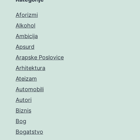
Aforizmi
Alkohol
Ambicija
Apsurd
Arapske Poslovice
Arhitektura
Ateizam
Automobili
Autori
Biznis
Bog
Bogatstvo