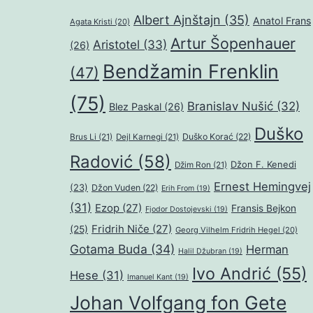
Albert Ajnštajn
(35)
Anatol Frans
Agata Kristi
(20)
Artur Šopenhauer
Aristotel
(33)
(26)
Bendžamin Frenklin
(47)
(75)
Branislav Nušić
(32)
Blez Paskal
(26)
Duško
Duško Korać
(22)
Brus Li
(21)
Dejl Karnegi
(21)
Radović
(58)
Džon F. Kenedi
Džim Ron
(21)
Ernest Hemingvej
(23)
Džon Vuden
(22)
Erih From
(19)
(31)
Ezop
(27)
Fransis Bejkon
Fjodor Dostojevski
(19)
Fridrih Niče
(27)
(25)
Georg Vilhelm Fridrih Hegel
(20)
Gotama Buda
(34)
Herman
Halil Džubran
(19)
Ivo Andrić
(55)
Hese
(31)
Imanuel Kant
(19)
Johan Volfgang fon Gete