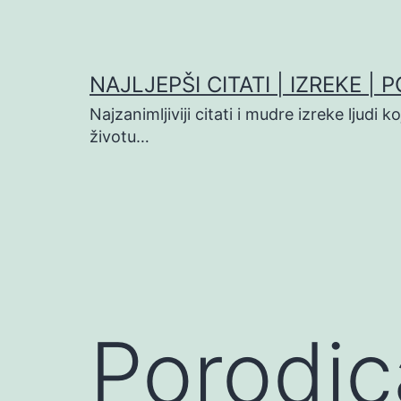
Preskoči
na
sadržaj
NAJLJEPŠI CITATI | IZREKE | 
Najzanimljiviji citati i mudre izreke ljudi 
životu…
Porodic