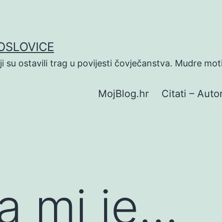
POSLOVICE
koji su ostavili trag u povijesti čovječanstva. Mudre mot
MojBlog.hr
Citati – Autor
a mi je…