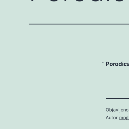
Porodica
Objavljen
Autor
moj