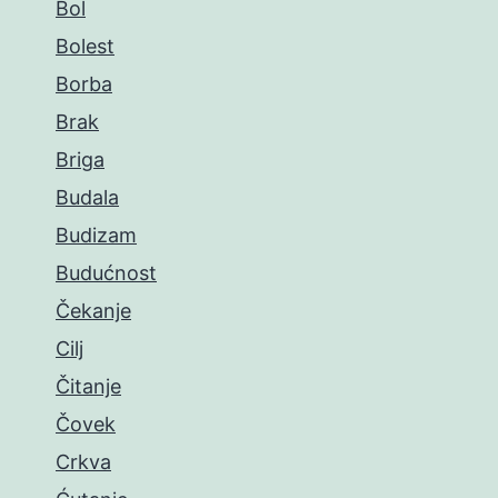
Bol
Bolest
Borba
Brak
Briga
Budala
Budizam
Budućnost
Čekanje
Cilj
Čitanje
Čovek
Crkva