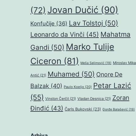
Jovan Dučić
(90)
(72)
Lav Tolstoj
(50)
Konfučije
(36)
Mahatma
Leonardo da Vinči
(45)
Marko Tulije
Gandi
(50)
Ciceron
(81)
Miroslav Mika
Meša Selimović
(19)
Muhamed
(50)
Onore De
Antić
(21)
Petar Lazić
Balzak
(40)
Paulo Koeljo
(20)
(55)
Zoran
Vinston Čerčil
(21)
Vladan Desnica
(21)
Đinđić
(43)
Čarls Bukovski
(23)
Đorđe Balašević
(19)
Arhiva