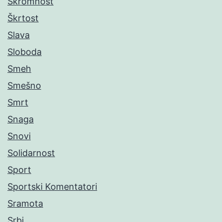
Skromnost
Škrtost
Slava
Sloboda
Smeh
Smešno
Smrt
Snaga
Snovi
Solidarnost
Sport
Sportski Komentatori
Sramota
Srbi