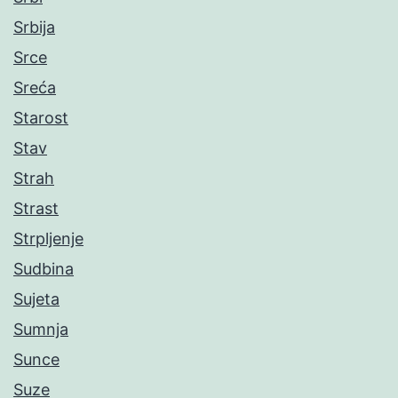
Srbija
Srce
Sreća
Starost
Stav
Strah
Strast
Strpljenje
Sudbina
Sujeta
Sumnja
Sunce
Suze