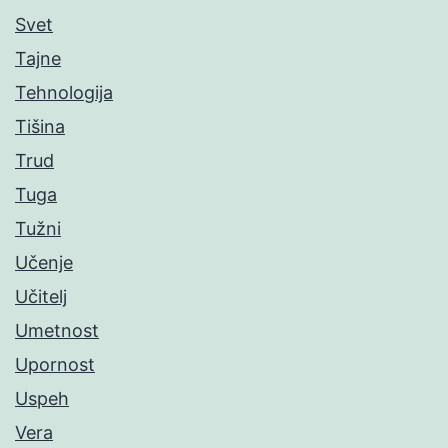
Svet
Tajne
Tehnologija
Tišina
Trud
Tuga
Tužni
Učenje
Učitelj
Umetnost
Upornost
Uspeh
Vera