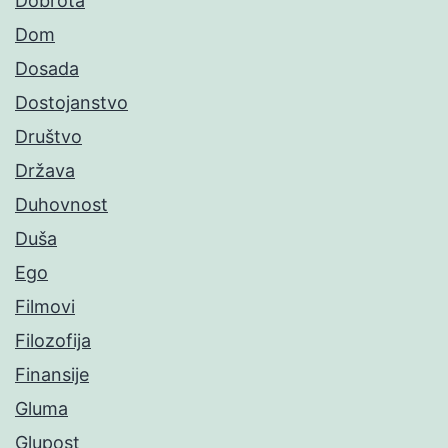
Dobrota
Dom
Dosada
Dostojanstvo
Društvo
Država
Duhovnost
Duša
Ego
Filmovi
Filozofija
Finansije
Gluma
Glupost