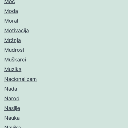
Moć
Moda
Moral
Motivacija
Mržnja
Mudrost
Muškarci
Muzika
Nacionalizam
Nada
Narod
Nasilje
Nauka
Navika