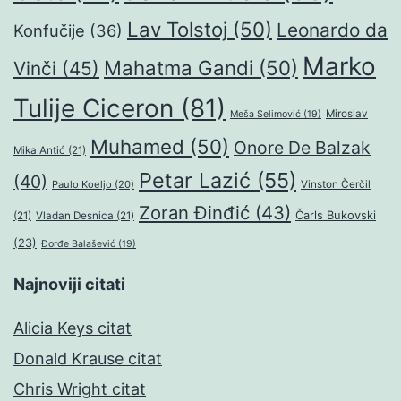
Lav Tolstoj
(50)
Leonardo da
Konfučije
(36)
Marko
Mahatma Gandi
(50)
Vinči
(45)
Tulije Ciceron
(81)
Miroslav
Meša Selimović
(19)
Muhamed
(50)
Onore De Balzak
Mika Antić
(21)
Petar Lazić
(55)
(40)
Paulo Koeljo
(20)
Vinston Čerčil
Zoran Đinđić
(43)
Čarls Bukovski
(21)
Vladan Desnica
(21)
(23)
Đorđe Balašević
(19)
Najnoviji citati
Alicia Keys citat
Donald Krause citat
Chris Wright citat