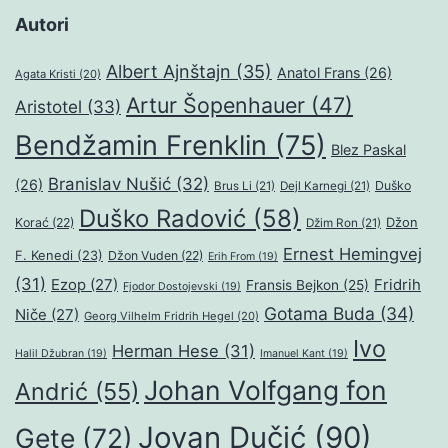
Autori
Albert Ajnštajn
(35)
Anatol Frans
(26)
Agata Kristi
(20)
Artur Šopenhauer
(47)
Aristotel
(33)
Bendžamin Frenklin
(75)
Blez Paskal
Branislav Nušić
(32)
(26)
Duško
Brus Li
(21)
Dejl Karnegi
(21)
Duško Radović
(58)
Džon
Korać
(22)
Džim Ron
(21)
Ernest Hemingvej
F. Kenedi
(23)
Džon Vuden
(22)
Erih From
(19)
(31)
Ezop
(27)
Fridrih
Fransis Bejkon
(25)
Fjodor Dostojevski
(19)
Gotama Buda
(34)
Niče
(27)
Georg Vilhelm Fridrih Hegel
(20)
Ivo
Herman Hese
(31)
Halil Džubran
(19)
Imanuel Kant
(19)
Johan Volfgang fon
Andrić
(55)
Jovan Dučić
(90)
Gete
(72)