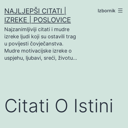
Preskoči
NAJLJEPŠI CITATI |
Izbornik
na
IZREKE | POSLOVICE
sadržaj
Najzanimljiviji citati i mudre
izreke ljudi koji su ostavili trag
u povijesti čovječanstva.
Mudre motivacijske izreke o
uspjehu, ljubavi, sreći, životu…
Citati O Istini