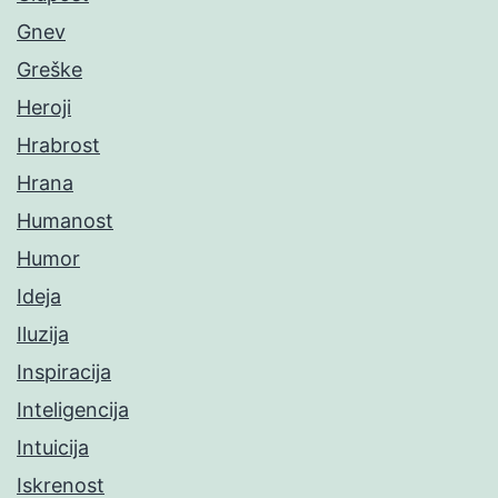
Gnev
Greške
Heroji
Hrabrost
Hrana
Humanost
Humor
Ideja
Iluzija
Inspiracija
Inteligencija
Intuicija
Iskrenost