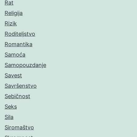
Rat
Religija
Rizik
Roditeljstvo
Romantika
Samoća
Samopouzdanje
Savest
Savršenstvo
Sebičnost
Seks
Sila
Siromaštvo