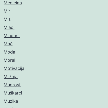
Medicina
Mir
Misli
Mladi
Mladost
Moć
Moda
Moral
Motivacija
Mržnja
Mudrost
Muškarci
Muzika