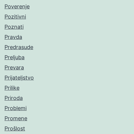
Poverenje
Pozitivni
Poznati
Pravda
Predrasude
Preljuba
Prevara
Prijateljstvo
Prilike
Priroda
Problemi
Promene
Prošlost