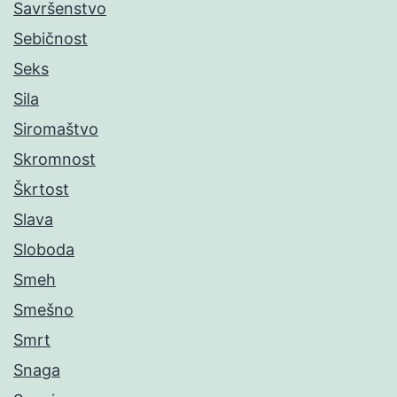
Savršenstvo
Sebičnost
Seks
Sila
Siromaštvo
Skromnost
Škrtost
Slava
Sloboda
Smeh
Smešno
Smrt
Snaga