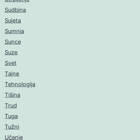
Sudbina
Sujeta
Sumnja
Sunce
Suze
Svet
Tajne
Tehnologija
Tišina
Trud
Tuga
Tužni
Učenje