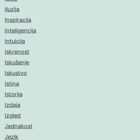
Iluzija
Inspiracija
Inteligencija
Intuicija
Iskrenost
Iskušenje
Iskustvo
Istina
Istorija
Izdaja
Izgled
Jednakost
Jezik