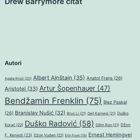
Drew Barrymore citat
Autori
Albert Ajnštajn
(35)
Anatol Frans
(26)
Agata Kristi
(20)
Artur Šopenhauer
(47)
Aristotel
(33)
Bendžamin Frenklin
(75)
Blez Paskal
Branislav Nušić
(32)
(26)
Duško
Brus Li
(21)
Dejl Karnegi
(21)
Duško Radović
(58)
Džon
Korać
(22)
Džim Ron
(21)
Ernest Hemingvej
F. Kenedi
(23)
Džon Vuden
(22)
Erih From
(19)