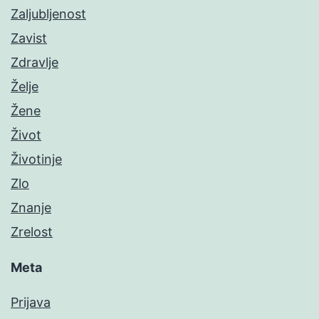
Zaljubljenost
Zavist
Zdravlje
Želje
Žene
Život
Životinje
Zlo
Znanje
Zrelost
Meta
Prijava