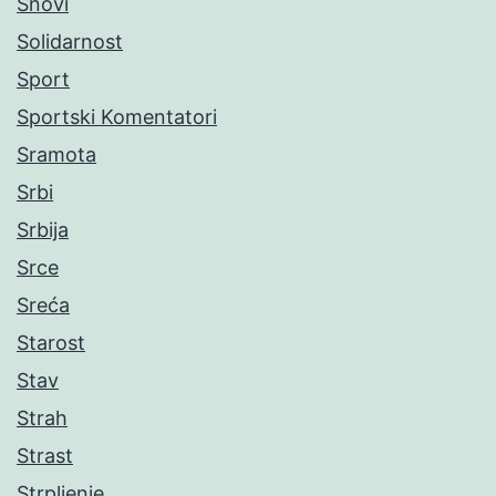
Snovi
Solidarnost
Sport
Sportski Komentatori
Sramota
Srbi
Srbija
Srce
Sreća
Starost
Stav
Strah
Strast
Strpljenje