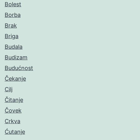
Bolest
Borba
Brak
Briga
Budala
Budizam
Budućnost
Čekanje
Cilj
Čitanje
Čovek
Crkva
Ćutanje