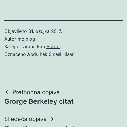
Objavljeno
31. ožujka 2017.
Autor
mojblog
Kategorizirano kao
Autori
Označeno
Abdulhak Šinasi Hisar
Navigacija
Prethodna objava
Grorge Berkeley citat
objava
Sljedeća objava