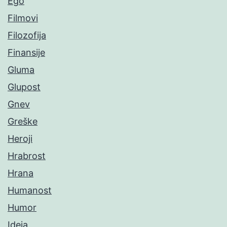
Ego
Filmovi
Filozofija
Finansije
Gluma
Glupost
Gnev
Greške
Heroji
Hrabrost
Hrana
Humanost
Humor
Ideja