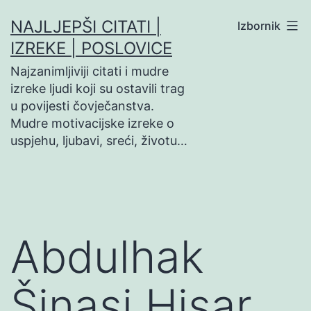
Preskoči
NAJLJEPŠI CITATI |
Izbornik
na
IZREKE | POSLOVICE
sadržaj
Najzanimljiviji citati i mudre
izreke ljudi koji su ostavili trag
u povijesti čovječanstva.
Mudre motivacijske izreke o
uspjehu, ljubavi, sreći, životu…
Abdulhak
Šinasi Hisar