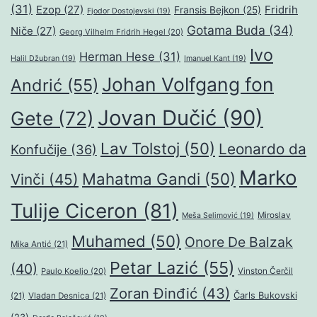
(31)
Ezop
(27)
Fridrih
Fransis Bejkon
(25)
Fjodor Dostojevski
(19)
Gotama Buda
(34)
Niče
(27)
Georg Vilhelm Fridrih Hegel
(20)
Ivo
Herman Hese
(31)
Halil Džubran
(19)
Imanuel Kant
(19)
Johan Volfgang fon
Andrić
(55)
Jovan Dučić
(90)
Gete
(72)
Lav Tolstoj
(50)
Leonardo da
Konfučije
(36)
Marko
Mahatma Gandi
(50)
Vinči
(45)
Tulije Ciceron
(81)
Miroslav
Meša Selimović
(19)
Muhamed
(50)
Onore De Balzak
Mika Antić
(21)
Petar Lazić
(55)
(40)
Paulo Koeljo
(20)
Vinston Čerčil
Zoran Đinđić
(43)
Čarls Bukovski
(21)
Vladan Desnica
(21)