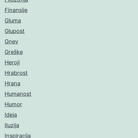
Finansije
Gluma
Glupost
Gnev
Greške
Heroji
Hrabrost
Hrana
Humanost
Humor
Ideja
Iluzija
Inspiracija