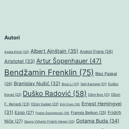
Autori
Albert Ajnštajn
(35)
Anatol Frans
(26)
Agata Kristi
(20)
Artur Šopenhauer
(47)
Aristotel
(33)
Bendžamin Frenklin
(75)
Blez Paskal
Branislav Nušić
(32)
(26)
Duško
Brus Li
(21)
Dejl Karnegi
(21)
Duško Radović
(58)
Džon
Korać
(22)
Džim Ron
(21)
Ernest Hemingvej
F. Kenedi
(23)
Džon Vuden
(22)
Erih From
(19)
(31)
Ezop
(27)
Fridrih
Fransis Bejkon
(25)
Fjodor Dostojevski
(19)
Gotama Buda
(34)
Niče
(27)
Georg Vilhelm Fridrih Hegel
(20)