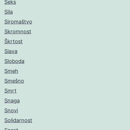
Seks
Sila
Siromaštvo
Skromnost
Škrtost
Slava
Sloboda
Smeh
Smešno
Smrt
Snaga
Snovi
Solidarnost