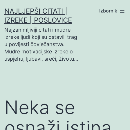
Preskoči
NAJLJEPŠI CITATI |
Izbornik
na
IZREKE | POSLOVICE
sadržaj
Najzanimljiviji citati i mudre
izreke ljudi koji su ostavili trag
u povijesti čovječanstva.
Mudre motivacijske izreke o
uspjehu, ljubavi, sreći, životu…
Neka se
osnaži istina