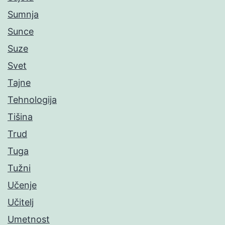
Sumnja
Sunce
Suze
Svet
Tajne
Tehnologija
Tišina
Trud
Tuga
Tužni
Učenje
Učitelj
Umetnost