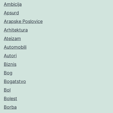
Ambicija
Apsurd
Arapske Poslovice
Arhitektura
Ateizam
Automobili
Autori
Biznis
Bog
Bogatstvo
Bol
Bolest
Borba