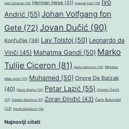
Ivo
Herman Hese
(31)
Halil Džubran
(19)
Imanuel Kant
(19)
Johan Volfgang fon
Andrić
(55)
Jovan Dučić
(90)
Gete
(72)
Lav Tolstoj
(50)
Leonardo da
Konfučije
(36)
Marko
Mahatma Gandi
(50)
Vinči
(45)
Tulije Ciceron
(81)
Miroslav
Meša Selimović
(19)
Muhamed
(50)
Onore De Balzak
Mika Antić
(21)
Petar Lazić
(55)
(40)
Paulo Koeljo
(20)
Vinston Čerčil
Zoran Đinđić
(43)
Čarls Bukovski
(21)
Vladan Desnica
(21)
(23)
Đorđe Balašević
(19)
Najnoviji citati