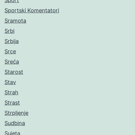
Sport
Sportski Komentatori
Sramota
Srbi
Srbija
Srce
Sreća
Starost
Stav
Strah
Strast
Strpljenje
Sudbina
Sujeta