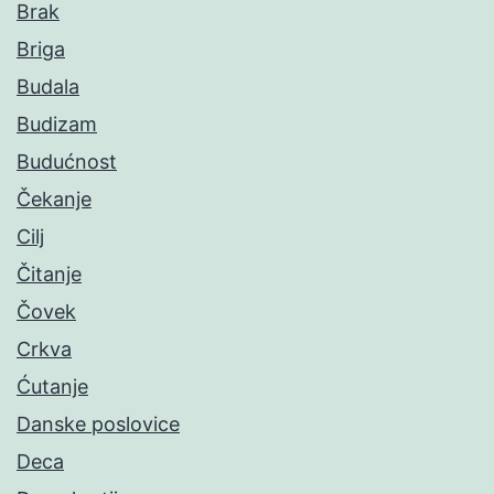
Brak
Briga
Budala
Budizam
Budućnost
Čekanje
Cilj
Čitanje
Čovek
Crkva
Ćutanje
Danske poslovice
Deca