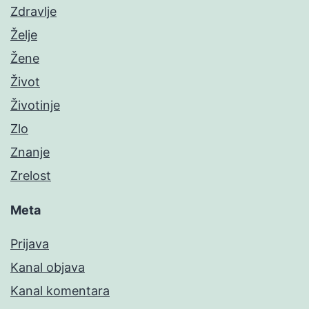
Zdravlje
Želje
Žene
Život
Životinje
Zlo
Znanje
Zrelost
Meta
Prijava
Kanal objava
Kanal komentara