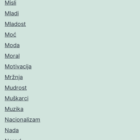
Misli
Mladi
Mladost
Moć
Moda
Moral
Motivacija
Mržnja
Mudrost
Muškarci
Muzika
Nacionalizam
Nada