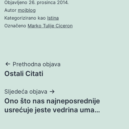
Objavljeno
26. prosinca 2014.
Autor
mojblog
Kategorizirano kao
Istina
Označeno
Marko Tulije Ciceron
Navigacija
Prethodna objava
Ostali Citati
objava
Sljedeća objava
Ono što nas najneposrednije
usrećuje jeste vedrina uma…