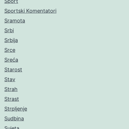
Sport
Sportski Komentatori
Sramota
Srbi
Srbija
Srce
Sreća
Starost
Stav
Strah
Strast
Strpljenje
Sudbina
Sujeta