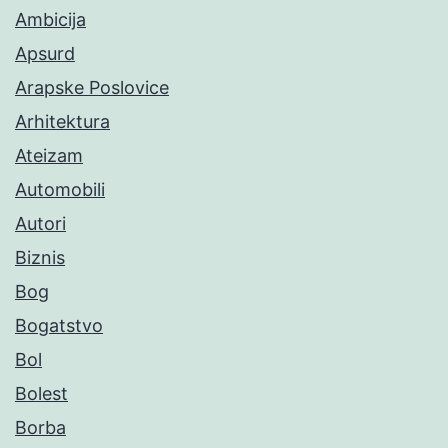
Ambicija
Apsurd
Arapske Poslovice
Arhitektura
Ateizam
Automobili
Autori
Biznis
Bog
Bogatstvo
Bol
Bolest
Borba