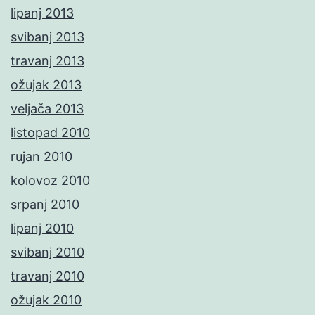
lipanj 2013
svibanj 2013
travanj 2013
ožujak 2013
veljača 2013
listopad 2010
rujan 2010
kolovoz 2010
srpanj 2010
lipanj 2010
svibanj 2010
travanj 2010
ožujak 2010