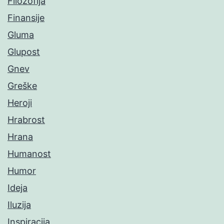
Filozofija
Finansije
Gluma
Glupost
Gnev
Greške
Heroji
Hrabrost
Hrana
Humanost
Humor
Ideja
Iluzija
Inspiracija