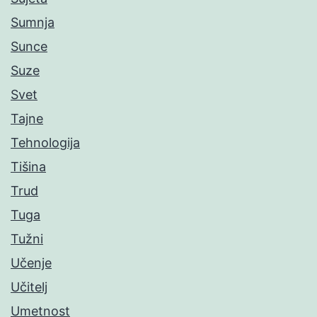
Sumnja
Sunce
Suze
Svet
Tajne
Tehnologija
Tišina
Trud
Tuga
Tužni
Učenje
Učitelj
Umetnost