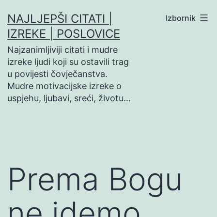
Preskoči
NAJLJEPŠI CITATI |
Izbornik
na
IZREKE | POSLOVICE
sadržaj
Najzanimljiviji citati i mudre
izreke ljudi koji su ostavili trag
u povijesti čovječanstva.
Mudre motivacijske izreke o
uspjehu, ljubavi, sreći, životu…
Prema Bogu
ne idemo