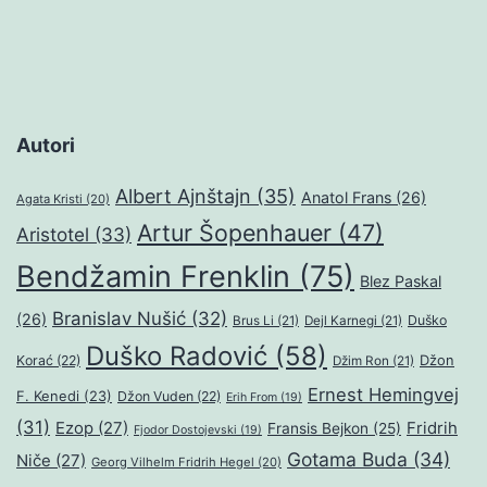
Autori
Albert Ajnštajn
(35)
Anatol Frans
(26)
Agata Kristi
(20)
Artur Šopenhauer
(47)
Aristotel
(33)
Bendžamin Frenklin
(75)
Blez Paskal
Branislav Nušić
(32)
(26)
Duško
Brus Li
(21)
Dejl Karnegi
(21)
Duško Radović
(58)
Džon
Korać
(22)
Džim Ron
(21)
Ernest Hemingvej
F. Kenedi
(23)
Džon Vuden
(22)
Erih From
(19)
(31)
Ezop
(27)
Fridrih
Fransis Bejkon
(25)
Fjodor Dostojevski
(19)
Gotama Buda
(34)
Niče
(27)
Georg Vilhelm Fridrih Hegel
(20)