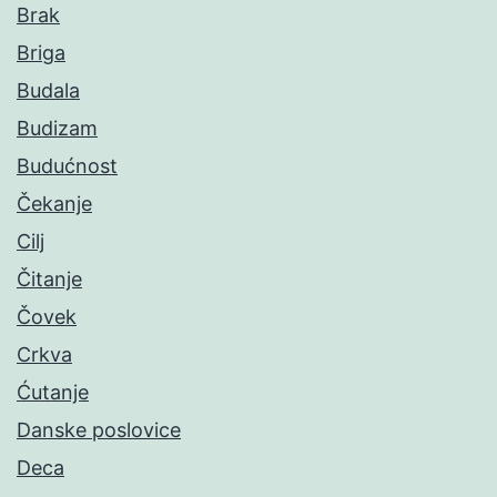
Brak
Briga
Budala
Budizam
Budućnost
Čekanje
Cilj
Čitanje
Čovek
Crkva
Ćutanje
Danske poslovice
Deca