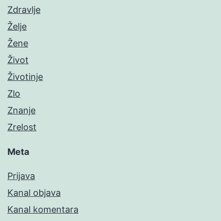
Zdravlje
Želje
Žene
Život
Životinje
Zlo
Znanje
Zrelost
Meta
Prijava
Kanal objava
Kanal komentara