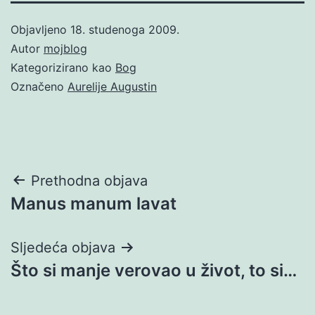
Objavljeno
18. studenoga 2009.
Autor
mojblog
Kategorizirano kao
Bog
Označeno
Aurelije Augustin
Navigacija
Prethodna objava
Manus manum lavat
objava
Sljedeća objava
Što si manje verovao u život, to si…