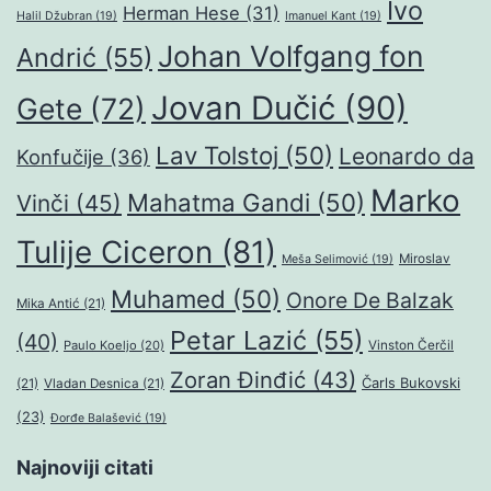
Ivo
Herman Hese
(31)
Halil Džubran
(19)
Imanuel Kant
(19)
Johan Volfgang fon
Andrić
(55)
Jovan Dučić
(90)
Gete
(72)
Lav Tolstoj
(50)
Leonardo da
Konfučije
(36)
Marko
Mahatma Gandi
(50)
Vinči
(45)
Tulije Ciceron
(81)
Miroslav
Meša Selimović
(19)
Muhamed
(50)
Onore De Balzak
Mika Antić
(21)
Petar Lazić
(55)
(40)
Paulo Koeljo
(20)
Vinston Čerčil
Zoran Đinđić
(43)
Čarls Bukovski
(21)
Vladan Desnica
(21)
(23)
Đorđe Balašević
(19)
Najnoviji citati