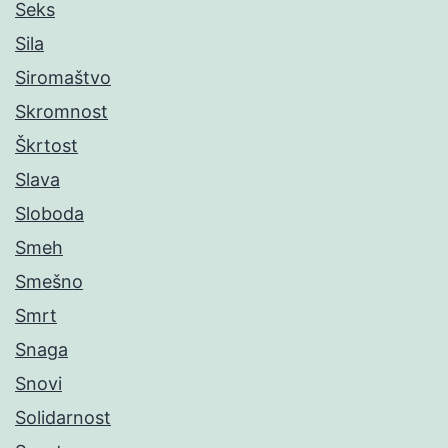
Seks
Sila
Siromaštvo
Skromnost
Škrtost
Slava
Sloboda
Smeh
Smešno
Smrt
Snaga
Snovi
Solidarnost