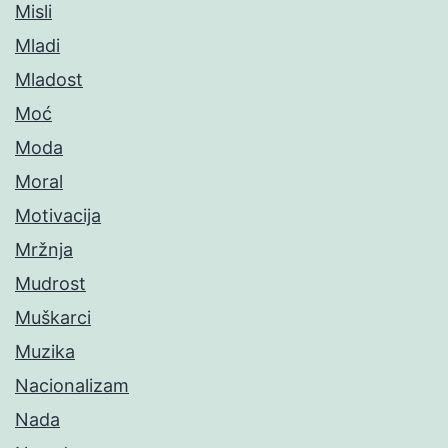
Misli
Mladi
Mladost
Moć
Moda
Moral
Motivacija
Mržnja
Mudrost
Muškarci
Muzika
Nacionalizam
Nada