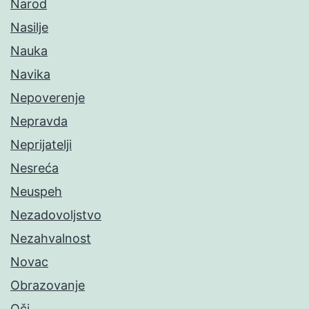
Narod
Nasilje
Nauka
Navika
Nepoverenje
Nepravda
Neprijatelji
Nesreća
Neuspeh
Nezadovoljstvo
Nezahvalnost
Novac
Obrazovanje
Oči