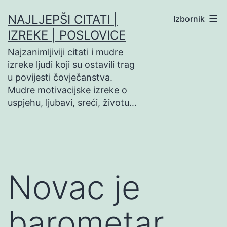
Preskoči
NAJLJEPŠI CITATI |
Izbornik
na
IZREKE | POSLOVICE
sadržaj
Najzanimljiviji citati i mudre
izreke ljudi koji su ostavili trag
u povijesti čovječanstva.
Mudre motivacijske izreke o
uspjehu, ljubavi, sreći, životu…
Novac je
barometar…