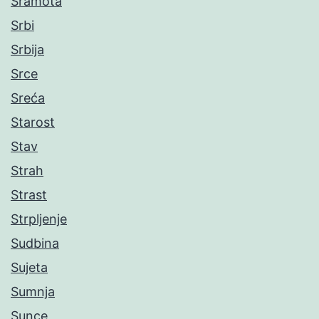
Sramota
Srbi
Srbija
Srce
Sreća
Starost
Stav
Strah
Strast
Strpljenje
Sudbina
Sujeta
Sumnja
Sunce