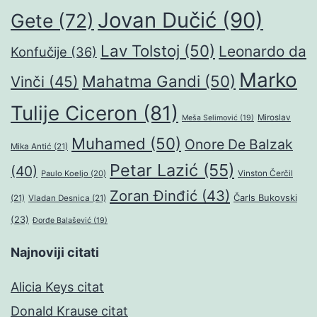
Jovan Dučić
(90)
Gete
(72)
Lav Tolstoj
(50)
Leonardo da
Konfučije
(36)
Marko
Mahatma Gandi
(50)
Vinči
(45)
Tulije Ciceron
(81)
Miroslav
Meša Selimović
(19)
Muhamed
(50)
Onore De Balzak
Mika Antić
(21)
Petar Lazić
(55)
(40)
Paulo Koeljo
(20)
Vinston Čerčil
Zoran Đinđić
(43)
Čarls Bukovski
(21)
Vladan Desnica
(21)
(23)
Đorđe Balašević
(19)
Najnoviji citati
Alicia Keys citat
Donald Krause citat