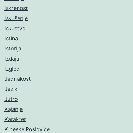
Iskrenost
Iskušenje
Iskustvo
Istina
Istorija
Izdaja
Izgled
Jednakost
Jezik
Jutro
Kajanje
Karakter
Kineske Poslovice