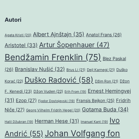
Autori
Albert Ajnštajn
(35)
Anatol Frans
(26)
Agata Kristi
(20)
Artur Šopenhauer
(47)
Aristotel
(33)
Bendžamin Frenklin
(75)
Blez Paskal
Branislav Nušić
(32)
(26)
Duško
Brus Li
(21)
Dejl Karnegi
(21)
Duško Radović
(58)
Džon
Korać
(22)
Džim Ron
(21)
Ernest Hemingvej
F. Kenedi
(23)
Džon Vuden
(22)
Erih From
(19)
(31)
Ezop
(27)
Fridrih
Fransis Bejkon
(25)
Fjodor Dostojevski
(19)
Gotama Buda
(34)
Niče
(27)
Georg Vilhelm Fridrih Hegel
(20)
Ivo
Herman Hese
(31)
Halil Džubran
(19)
Imanuel Kant
(19)
Johan Volfgang fon
Andrić
(55)