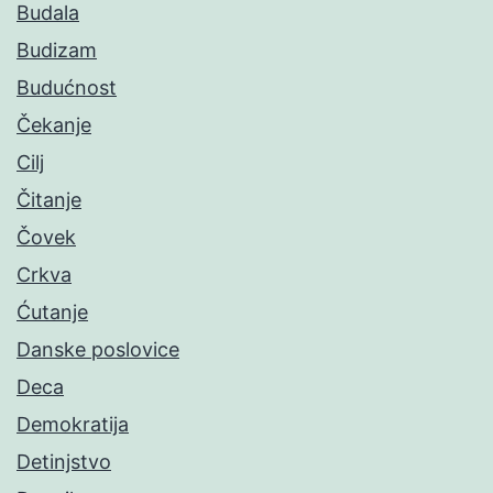
Budala
Budizam
Budućnost
Čekanje
Cilj
Čitanje
Čovek
Crkva
Ćutanje
Danske poslovice
Deca
Demokratija
Detinjstvo