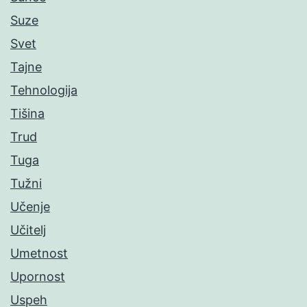
Suze
Svet
Tajne
Tehnologija
Tišina
Trud
Tuga
Tužni
Učenje
Učitelj
Umetnost
Upornost
Uspeh