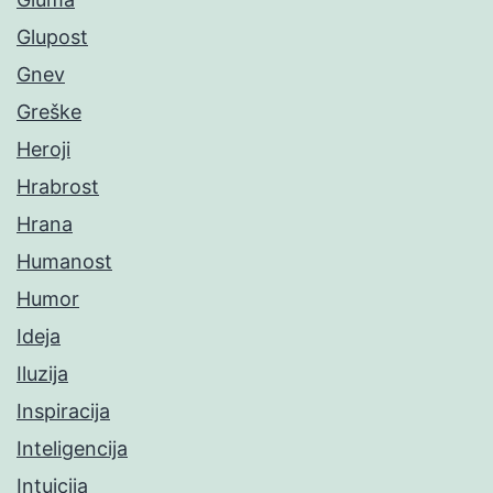
Glupost
Gnev
Greške
Heroji
Hrabrost
Hrana
Humanost
Humor
Ideja
Iluzija
Inspiracija
Inteligencija
Intuicija