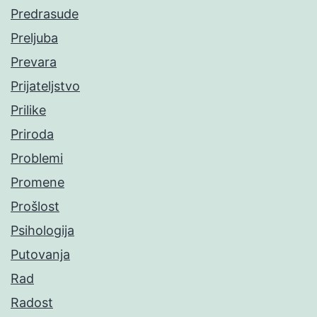
Predrasude
Preljuba
Prevara
Prijateljstvo
Prilike
Priroda
Problemi
Promene
Prošlost
Psihologija
Putovanja
Rad
Radost