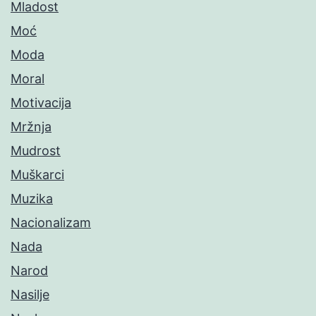
Mladost
Moć
Moda
Moral
Motivacija
Mržnja
Mudrost
Muškarci
Muzika
Nacionalizam
Nada
Narod
Nasilje