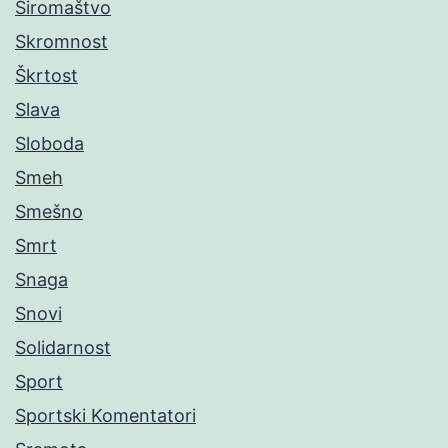
Siromaštvo
Skromnost
Škrtost
Slava
Sloboda
Smeh
Smešno
Smrt
Snaga
Snovi
Solidarnost
Sport
Sportski Komentatori