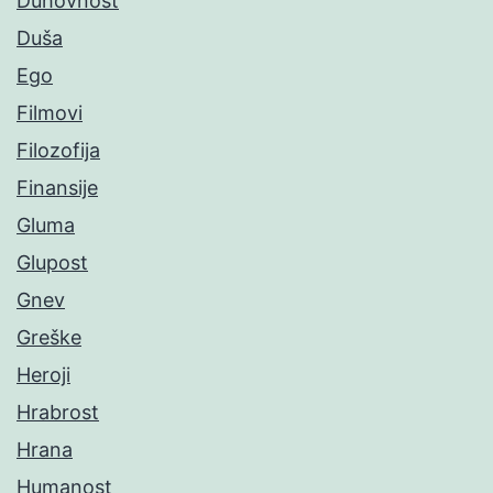
Duhovnost
Duša
Ego
Filmovi
Filozofija
Finansije
Gluma
Glupost
Gnev
Greške
Heroji
Hrabrost
Hrana
Humanost