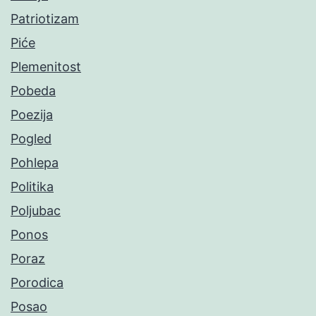
Patriotizam
Piće
Plemenitost
Pobeda
Poezija
Pogled
Pohlepa
Politika
Poljubac
Ponos
Poraz
Porodica
Posao