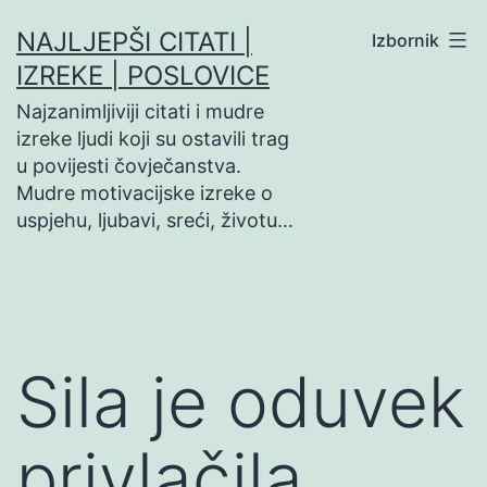
Preskoči
NAJLJEPŠI CITATI |
Izbornik
na
IZREKE | POSLOVICE
sadržaj
Najzanimljiviji citati i mudre
izreke ljudi koji su ostavili trag
u povijesti čovječanstva.
Mudre motivacijske izreke o
uspjehu, ljubavi, sreći, životu…
Sila je oduvek
privlačila