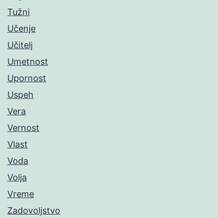
Tužni
Učenje
Učitelj
Umetnost
Upornost
Uspeh
Vera
Vernost
Vlast
Voda
Volja
Vreme
Zadovoljstvo