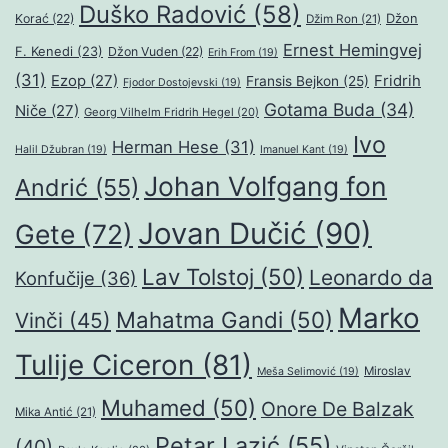
Duško Radović
(58)
Džon
Korać
(22)
Džim Ron
(21)
Ernest Hemingvej
F. Kenedi
(23)
Džon Vuden
(22)
Erih From
(19)
(31)
Ezop
(27)
Fridrih
Fransis Bejkon
(25)
Fjodor Dostojevski
(19)
Gotama Buda
(34)
Niče
(27)
Georg Vilhelm Fridrih Hegel
(20)
Ivo
Herman Hese
(31)
Halil Džubran
(19)
Imanuel Kant
(19)
Johan Volfgang fon
Andrić
(55)
Jovan Dučić
(90)
Gete
(72)
Lav Tolstoj
(50)
Leonardo da
Konfučije
(36)
Marko
Mahatma Gandi
(50)
Vinči
(45)
Tulije Ciceron
(81)
Miroslav
Meša Selimović
(19)
Muhamed
(50)
Onore De Balzak
Mika Antić
(21)
Petar Lazić
(55)
(40)