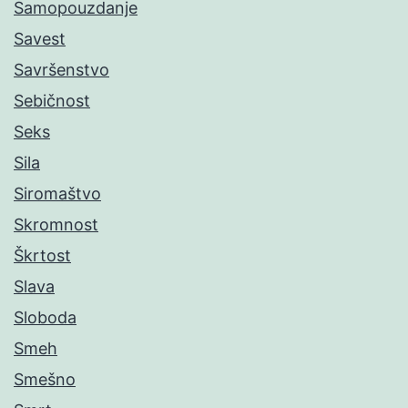
Samopouzdanje
Savest
Savršenstvo
Sebičnost
Seks
Sila
Siromaštvo
Skromnost
Škrtost
Slava
Sloboda
Smeh
Smešno