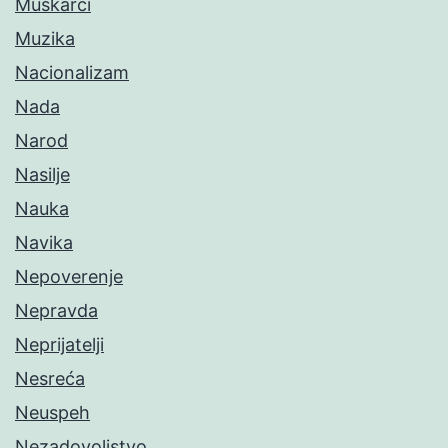
Muškarci
Muzika
Nacionalizam
Nada
Narod
Nasilje
Nauka
Navika
Nepoverenje
Nepravda
Neprijatelji
Nesreća
Neuspeh
Nezadovoljstvo