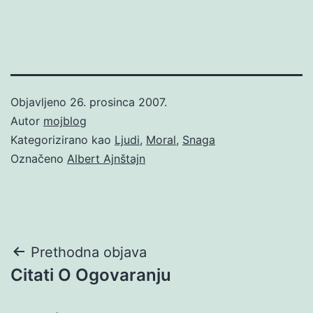
Objavljeno
26. prosinca 2007.
Autor
mojblog
Kategorizirano kao
Ljudi
,
Moral
,
Snaga
Označeno
Albert Ajnštajn
Navigacija
Prethodna objava
Citati O Ogovaranju
objava