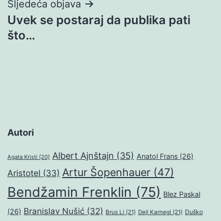
Sljedeća objava
Uvek se postaraj da publika pati
što…
Autori
Albert Ajnštajn
(35)
Anatol Frans
(26)
Agata Kristi
(20)
Artur Šopenhauer
(47)
Aristotel
(33)
Bendžamin Frenklin
(75)
Blez Paskal
Branislav Nušić
(32)
(26)
Duško
Brus Li
(21)
Dejl Karnegi
(21)