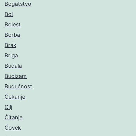
Bogatstvo
Bol
Bolest
Borba
Brak
Briga
Budala
Budizam
Budućnost
Čekanje
Cilj
Čitanje
Čovek