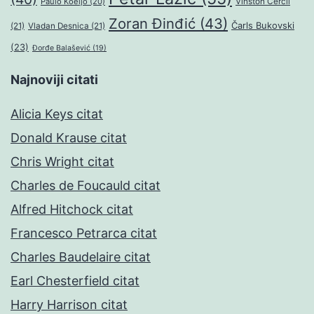
Paulo Koeljo
(20)
Vinston Čerčil
Zoran Đinđić
(43)
Čarls Bukovski
(21)
Vladan Desnica
(21)
(23)
Đorđe Balašević
(19)
Najnoviji citati
Alicia Keys citat
Donald Krause citat
Chris Wright citat
Charles de Foucauld citat
Alfred Hitchock citat
Francesco Petrarca citat
Charles Baudelaire citat
Earl Chesterfield citat
Harry Harrison citat