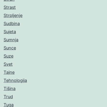
Strast
Strpljenje
Sudbina
Sujeta
Sumnja
Sunce
Suze
Svet
Tajne
Tehnologija
Tišina
Trud
Tuga