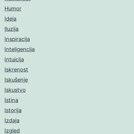
Humor
Ideja
Iluzija
Inspiracija
Inteligencija
Intuicija
Iskrenost
Iskušenje
Iskustvo
Istina
Istorija
Izdaja
Izgled