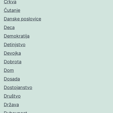
Crkva
Ćutanje
Danske poslovice
Deca
Demokratija
Detinjstvo
Devojka
Dobrota
Dom
Dosada
Dostojanstvo
Društvo
Država