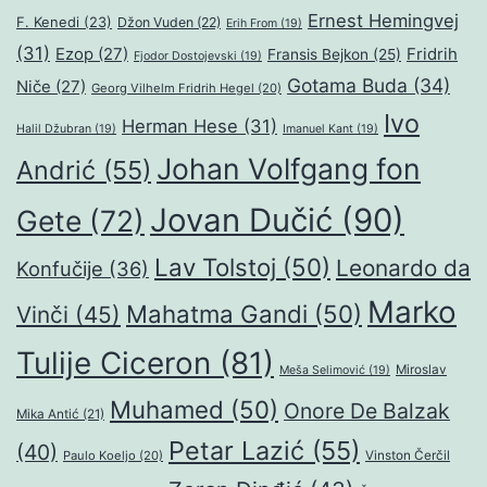
Ernest Hemingvej
F. Kenedi
(23)
Džon Vuden
(22)
Erih From
(19)
(31)
Ezop
(27)
Fridrih
Fransis Bejkon
(25)
Fjodor Dostojevski
(19)
Gotama Buda
(34)
Niče
(27)
Georg Vilhelm Fridrih Hegel
(20)
Ivo
Herman Hese
(31)
Halil Džubran
(19)
Imanuel Kant
(19)
Johan Volfgang fon
Andrić
(55)
Jovan Dučić
(90)
Gete
(72)
Lav Tolstoj
(50)
Leonardo da
Konfučije
(36)
Marko
Mahatma Gandi
(50)
Vinči
(45)
Tulije Ciceron
(81)
Miroslav
Meša Selimović
(19)
Muhamed
(50)
Onore De Balzak
Mika Antić
(21)
Petar Lazić
(55)
(40)
Paulo Koeljo
(20)
Vinston Čerčil