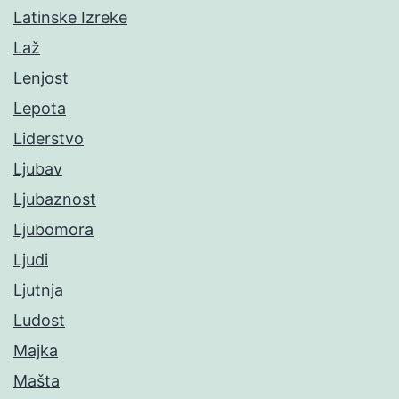
Latinske Izreke
Laž
Lenjost
Lepota
Liderstvo
Ljubav
Ljubaznost
Ljubomora
Ljudi
Ljutnja
Ludost
Majka
Mašta