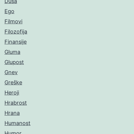
Duša
Ego
Filmovi
Filozofija
Finansije
Gluma
Glupost
Gnev
Greške
Heroji
Hrabrost
Hrana
Humanost
Humor