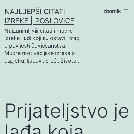
Preskoči
NAJLJEPŠI CITATI |
Izbornik
na
IZREKE | POSLOVICE
sadržaj
Najzanimljiviji citati i mudre
izreke ljudi koji su ostavili trag
u povijesti čovječanstva.
Mudre motivacijske izreke o
uspjehu, ljubavi, sreći, životu…
Prijateljstvo je
lađa koja