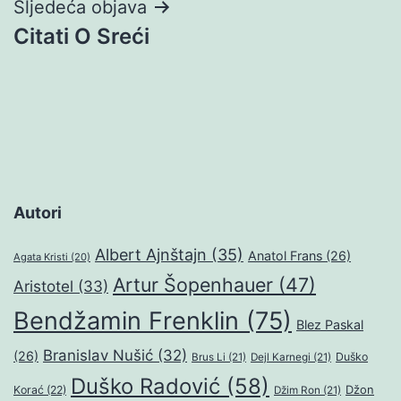
Sljedeća objava
Citati O Sreći
Autori
Albert Ajnštajn
(35)
Anatol Frans
(26)
Agata Kristi
(20)
Artur Šopenhauer
(47)
Aristotel
(33)
Bendžamin Frenklin
(75)
Blez Paskal
Branislav Nušić
(32)
(26)
Duško
Brus Li
(21)
Dejl Karnegi
(21)
Duško Radović
(58)
Džon
Korać
(22)
Džim Ron
(21)