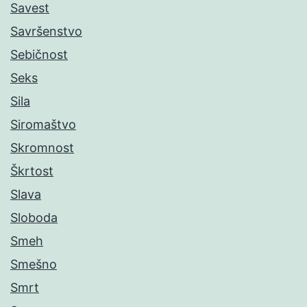
Savest
Savršenstvo
Sebičnost
Seks
Sila
Siromaštvo
Skromnost
Škrtost
Slava
Sloboda
Smeh
Smešno
Smrt