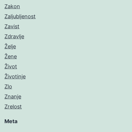
Zakon
Zaljubljenost
Zavist
Zdravlje
Želje
Žene
Život
Životinje
Zlo
Znanje
Zrelost
Meta