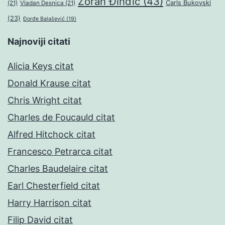
Zoran Đinđić
(43)
Čarls Bukovski
(21)
Vladan Desnica
(21)
(23)
Đorđe Balašević
(19)
Najnoviji citati
Alicia Keys citat
Donald Krause citat
Chris Wright citat
Charles de Foucauld citat
Alfred Hitchock citat
Francesco Petrarca citat
Charles Baudelaire citat
Earl Chesterfield citat
Harry Harrison citat
Filip David citat