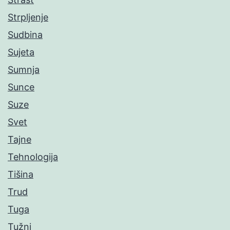
Strpljenje
Sudbina
Sujeta
Sumnja
Sunce
Suze
Svet
Tajne
Tehnologija
Tišina
Trud
Tuga
Tužni