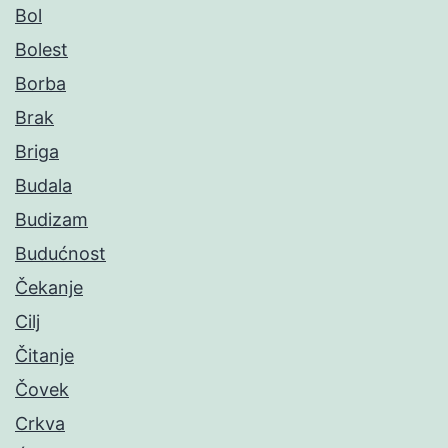
Bol
Bolest
Borba
Brak
Briga
Budala
Budizam
Budućnost
Čekanje
Cilj
Čitanje
Čovek
Crkva