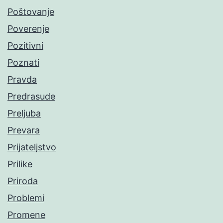
Poštovanje
Poverenje
Pozitivni
Poznati
Pravda
Predrasude
Preljuba
Prevara
Prijateljstvo
Prilike
Priroda
Problemi
Promene