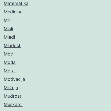
Matematika
Medicina
Mir
Misli
Mladi
Mladost
Moć
Moda
Moral
Motivacija
Mržnja
Mudrost
Muškarci