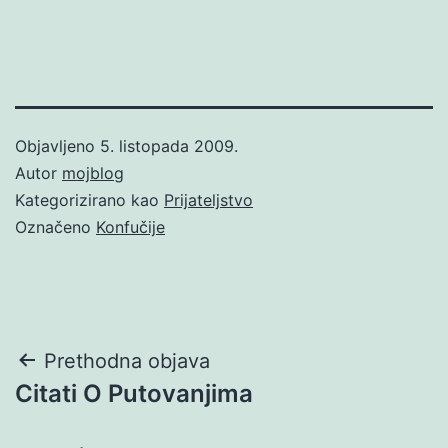
Objavljeno
5. listopada 2009.
Autor
mojblog
Kategorizirano kao
Prijateljstvo
Označeno
Konfučije
Navigacija
Prethodna objava
Citati O Putovanjima
objava