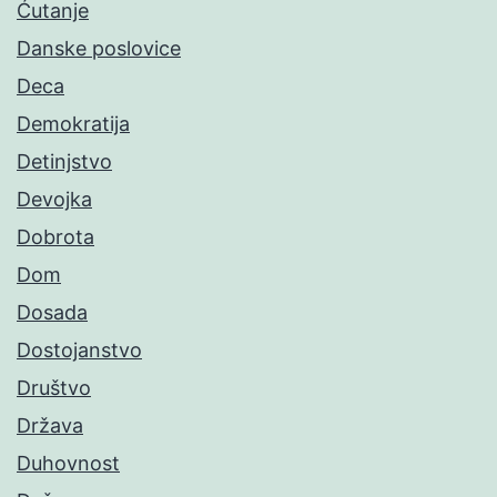
Ćutanje
Danske poslovice
Deca
Demokratija
Detinjstvo
Devojka
Dobrota
Dom
Dosada
Dostojanstvo
Društvo
Država
Duhovnost