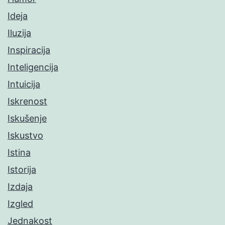
Ideja
Iluzija
Inspiracija
Inteligencija
Intuicija
Iskrenost
Iskušenje
Iskustvo
Istina
Istorija
Izdaja
Izgled
Jednakost