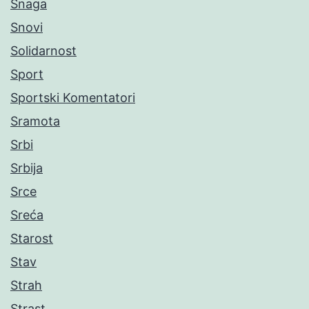
Snaga
Snovi
Solidarnost
Sport
Sportski Komentatori
Sramota
Srbi
Srbija
Srce
Sreća
Starost
Stav
Strah
Strast