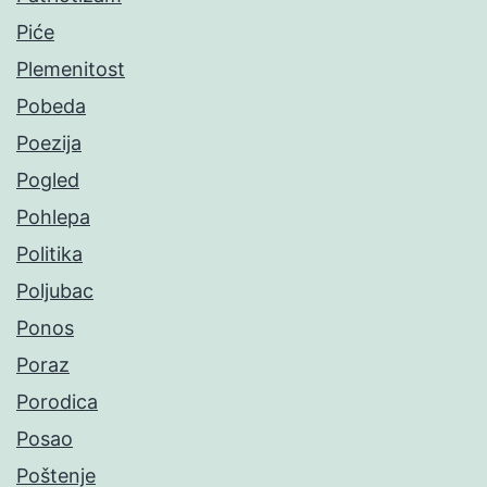
Piće
Plemenitost
Pobeda
Poezija
Pogled
Pohlepa
Politika
Poljubac
Ponos
Poraz
Porodica
Posao
Poštenje