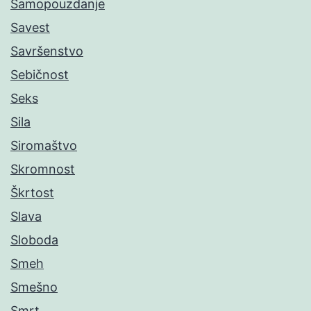
Samopouzdanje
Savest
Savršenstvo
Sebičnost
Seks
Sila
Siromaštvo
Skromnost
Škrtost
Slava
Sloboda
Smeh
Smešno
Smrt