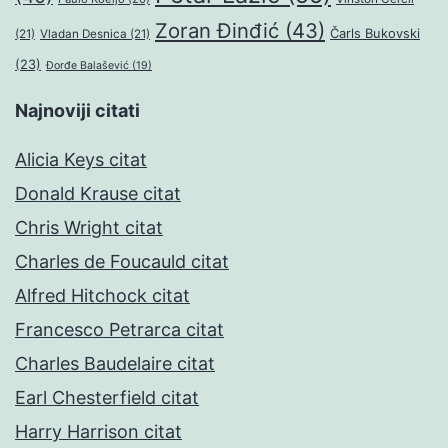
Zoran Đinđić
(43)
Čarls Bukovski
(21)
Vladan Desnica
(21)
(23)
Đorđe Balašević
(19)
Najnoviji citati
Alicia Keys citat
Donald Krause citat
Chris Wright citat
Charles de Foucauld citat
Alfred Hitchock citat
Francesco Petrarca citat
Charles Baudelaire citat
Earl Chesterfield citat
Harry Harrison citat