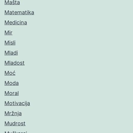
Mašta
Matematika
Medicina
Mir
Misli
Mladi
Mladost
Moć
Moda
Moral
Motivacija
Mržnja
Mudrost