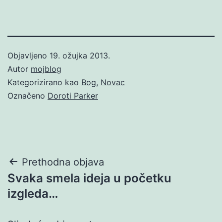
Objavljeno
19. ožujka 2013.
Autor
mojblog
Kategorizirano kao
Bog
,
Novac
Označeno
Doroti Parker
Navigacija
Prethodna objava
Svaka smela ideja u početku
objava
izgleda…