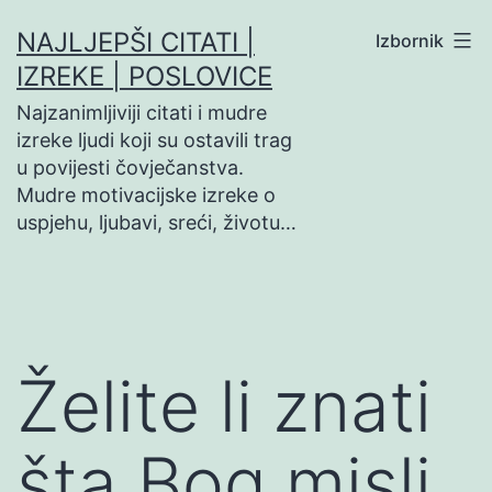
Preskoči
NAJLJEPŠI CITATI |
Izbornik
na
IZREKE | POSLOVICE
sadržaj
Najzanimljiviji citati i mudre
izreke ljudi koji su ostavili trag
u povijesti čovječanstva.
Mudre motivacijske izreke o
uspjehu, ljubavi, sreći, životu…
Želite li znati
šta Bog misli