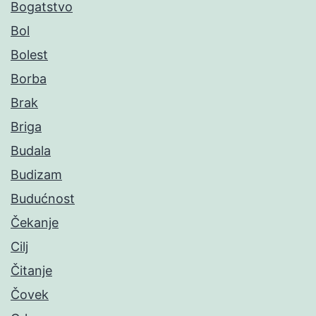
Bogatstvo
Bol
Bolest
Borba
Brak
Briga
Budala
Budizam
Budućnost
Čekanje
Cilj
Čitanje
Čovek