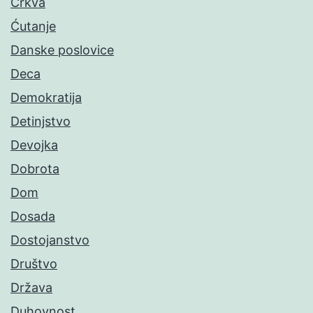
Crkva
Ćutanje
Danske poslovice
Deca
Demokratija
Detinjstvo
Devojka
Dobrota
Dom
Dosada
Dostojanstvo
Društvo
Država
Duhovnost