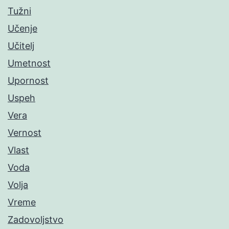
Tužni
Učenje
Učitelj
Umetnost
Upornost
Uspeh
Vera
Vernost
Vlast
Voda
Volja
Vreme
Zadovoljstvo