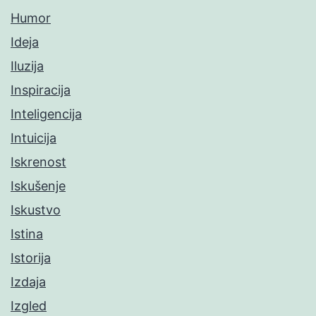
Humor
Ideja
Iluzija
Inspiracija
Inteligencija
Intuicija
Iskrenost
Iskušenje
Iskustvo
Istina
Istorija
Izdaja
Izgled