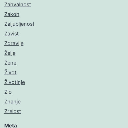
Zahvalnost
Zakon
Zaljubljenost
Zavist
Zdravlje
Želje
Žene
Život
Životinje
Zlo
Znanje
Zrelost
Meta