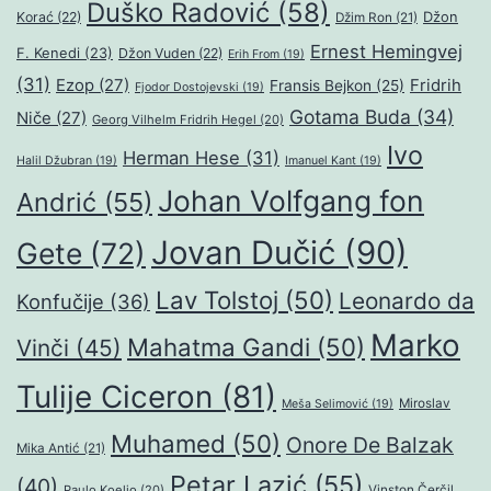
Duško Radović
(58)
Džon
Korać
(22)
Džim Ron
(21)
Ernest Hemingvej
F. Kenedi
(23)
Džon Vuden
(22)
Erih From
(19)
(31)
Ezop
(27)
Fridrih
Fransis Bejkon
(25)
Fjodor Dostojevski
(19)
Gotama Buda
(34)
Niče
(27)
Georg Vilhelm Fridrih Hegel
(20)
Ivo
Herman Hese
(31)
Halil Džubran
(19)
Imanuel Kant
(19)
Johan Volfgang fon
Andrić
(55)
Jovan Dučić
(90)
Gete
(72)
Lav Tolstoj
(50)
Leonardo da
Konfučije
(36)
Marko
Mahatma Gandi
(50)
Vinči
(45)
Tulije Ciceron
(81)
Miroslav
Meša Selimović
(19)
Muhamed
(50)
Onore De Balzak
Mika Antić
(21)
Petar Lazić
(55)
(40)
Paulo Koeljo
(20)
Vinston Čerčil