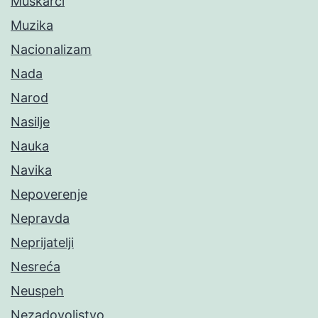
Muškarci
Muzika
Nacionalizam
Nada
Narod
Nasilje
Nauka
Navika
Nepoverenje
Nepravda
Neprijatelji
Nesreća
Neuspeh
Nezadovoljstvo