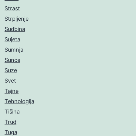
Strast
Strpljenje
Sudbina
Sujeta
Sumnja
Sunce
Suze
Svet
Tajne
Tehnologija
Tišina
Trud
Tuga