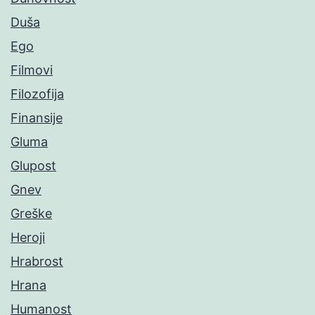
Duša
Ego
Filmovi
Filozofija
Finansije
Gluma
Glupost
Gnev
Greške
Heroji
Hrabrost
Hrana
Humanost