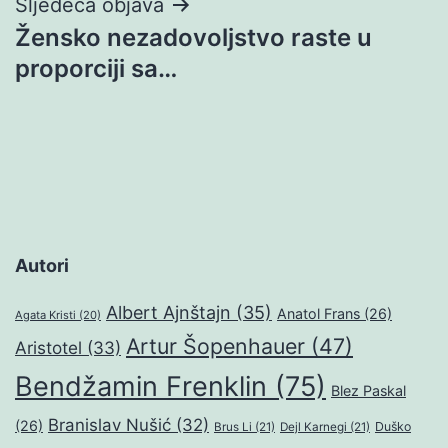
Sljedeća objava
Žensko nezadovoljstvo raste u
proporciji sa…
Autori
Albert Ajnštajn
(35)
Anatol Frans
(26)
Agata Kristi
(20)
Artur Šopenhauer
(47)
Aristotel
(33)
Bendžamin Frenklin
(75)
Blez Paskal
Branislav Nušić
(32)
(26)
Duško
Brus Li
(21)
Dejl Karnegi
(21)