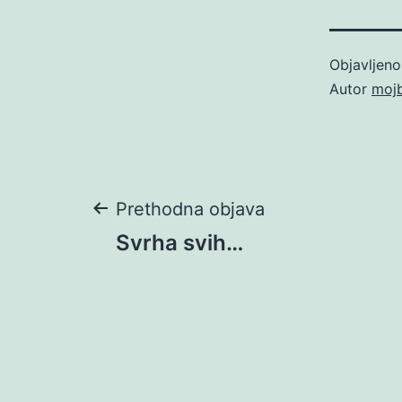
Objavljen
Autor
moj
Navigacija
Prethodna objava
Svrha svih…
objava