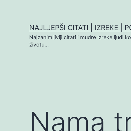
Preskoči
na
sadržaj
NAJLJEPŠI CITATI | IZREKE | 
Najzanimljiviji citati i mudre izreke ljudi 
životu…
Nama tr