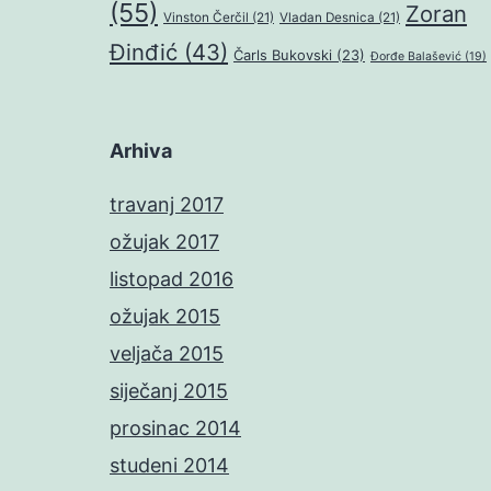
(55)
Zoran
Vinston Čerčil
(21)
Vladan Desnica
(21)
Đinđić
(43)
Čarls Bukovski
(23)
Đorđe Balašević
(19)
Arhiva
travanj 2017
ožujak 2017
listopad 2016
ožujak 2015
veljača 2015
siječanj 2015
prosinac 2014
studeni 2014