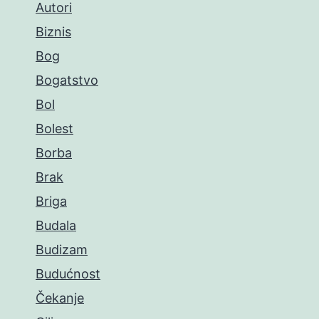
Autori
Biznis
Bog
Bogatstvo
Bol
Bolest
Borba
Brak
Briga
Budala
Budizam
Budućnost
Čekanje