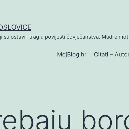
POSLOVICE
koji su ostavili trag u povijesti čovječanstva. Mudre mot
MojBlog.hr
Citati – Autor
ebaju borc