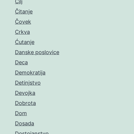
Cilj
Čitanje
Čovek
Crkva
Ćutanje
Danske poslovice
Deca
Demokratija
Detinjstvo
Devojka
Dobrota
Dom
Dosada
Dostojanstvo