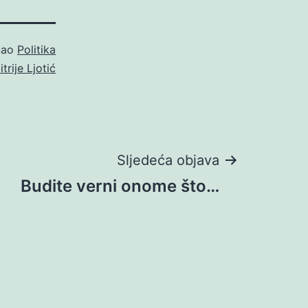
 kao
Politika
trije Ljotić
Sljedeća objava
Budite verni onome što…