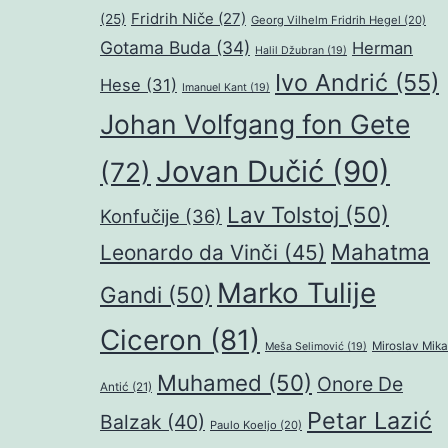
Fridrih Niče
(27)
(25)
Georg Vilhelm Fridrih Hegel
(20)
Gotama Buda
(34)
Herman
Halil Džubran
(19)
Ivo Andrić
(55)
Hese
(31)
Imanuel Kant
(19)
Johan Volfgang fon Gete
Jovan Dučić
(90)
(72)
Lav Tolstoj
(50)
Konfučije
(36)
Mahatma
Leonardo da Vinči
(45)
Marko Tulije
Gandi
(50)
Ciceron
(81)
Miroslav Mika
Meša Selimović
(19)
Muhamed
(50)
Onore De
Antić
(21)
Petar Lazić
Balzak
(40)
Paulo Koeljo
(20)