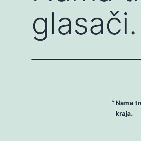
glasači
Nama tre
kraja.