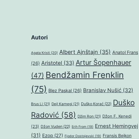
Autori
Albert Ajnštajn
(35)
Anatol Frans
Agata Kristi
(20)
Artur Šopenhauer
Aristotel
(33)
(26)
Bendžamin Frenklin
(47)
(75)
Branislav Nušić
(32)
Blez Paskal
(26)
Duško
Duško Korać
(22)
Brus Li
(21)
Dejl Karnegi
(21)
Radović
(58)
Džon F. Kenedi
Džim Ron
(21)
Ernest Hemingvej
(23)
Džon Vuden
(22)
Erih From
(19)
(31)
Ezop
(27)
Fransis Bejkon
Fjodor Dostojevski
(19)