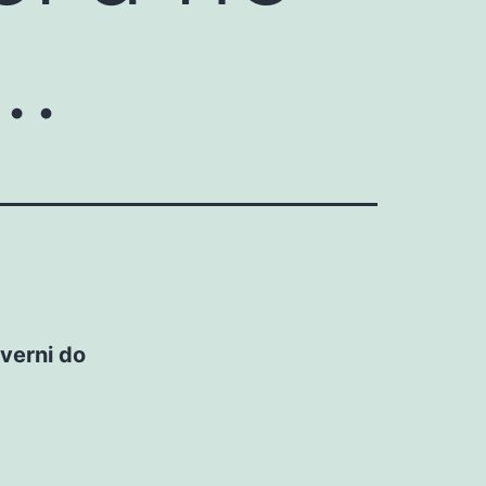
o…
 verni do