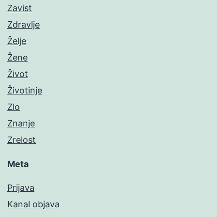
Zavist
Zdravlje
Želje
Žene
Život
Životinje
Zlo
Znanje
Zrelost
Meta
Prijava
Kanal objava