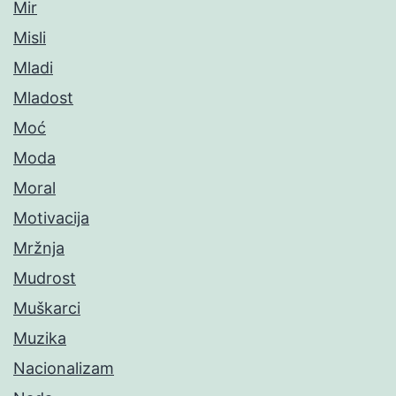
Mir
Misli
Mladi
Mladost
Moć
Moda
Moral
Motivacija
Mržnja
Mudrost
Muškarci
Muzika
Nacionalizam