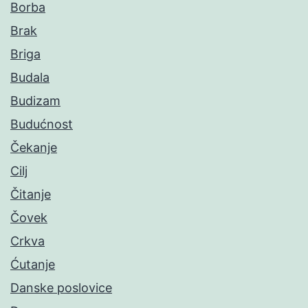
Borba
Brak
Briga
Budala
Budizam
Budućnost
Čekanje
Cilj
Čitanje
Čovek
Crkva
Ćutanje
Danske poslovice