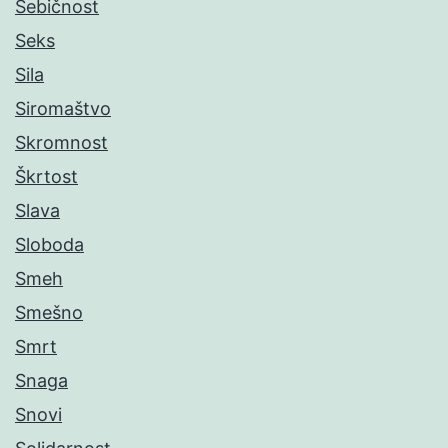
Sebičnost
Seks
Sila
Siromaštvo
Skromnost
Škrtost
Slava
Sloboda
Smeh
Smešno
Smrt
Snaga
Snovi