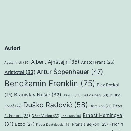
Autori
Albert Ajnštajn
(35)
Anatol Frans
(26)
Agata Kristi
(20)
Artur Šopenhauer
(47)
Aristotel
(33)
Bendžamin Frenklin
(75)
Blez Paskal
Branislav Nušić
(32)
(26)
Duško
Brus Li
(21)
Dejl Karnegi
(21)
Duško Radović
(58)
Džon
Korać
(22)
Džim Ron
(21)
Ernest Hemingvej
F. Kenedi
(23)
Džon Vuden
(22)
Erih From
(19)
(31)
Ezop
(27)
Fridrih
Fransis Bejkon
(25)
Fjodor Dostojevski
(19)