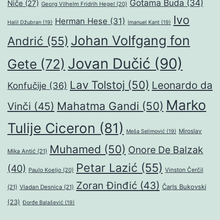
Gotama Buda
(34)
Niče
(27)
Georg Vilhelm Fridrih Hegel
(20)
Ivo
Herman Hese
(31)
Halil Džubran
(19)
Imanuel Kant
(19)
Johan Volfgang fon
Andrić
(55)
Jovan Dučić
(90)
Gete
(72)
Lav Tolstoj
(50)
Leonardo da
Konfučije
(36)
Marko
Mahatma Gandi
(50)
Vinči
(45)
Tulije Ciceron
(81)
Miroslav
Meša Selimović
(19)
Muhamed
(50)
Onore De Balzak
Mika Antić
(21)
Petar Lazić
(55)
(40)
Paulo Koeljo
(20)
Vinston Čerčil
Zoran Đinđić
(43)
Čarls Bukovski
(21)
Vladan Desnica
(21)
(23)
Đorđe Balašević
(19)