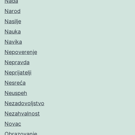
Nada
Narod
Nasilje
Nauka
Navika
Nepoverenje
Nepravda
Neprijatelji
Nesreća
Neuspeh
Nezadovoljstvo
Nezahvalnost
Novac
Obrazovanje