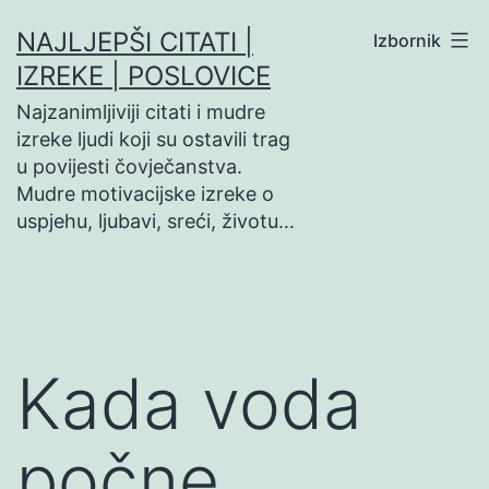
Preskoči
NAJLJEPŠI CITATI |
Izbornik
na
IZREKE | POSLOVICE
sadržaj
Najzanimljiviji citati i mudre
izreke ljudi koji su ostavili trag
u povijesti čovječanstva.
Mudre motivacijske izreke o
uspjehu, ljubavi, sreći, životu…
Kada voda
počne