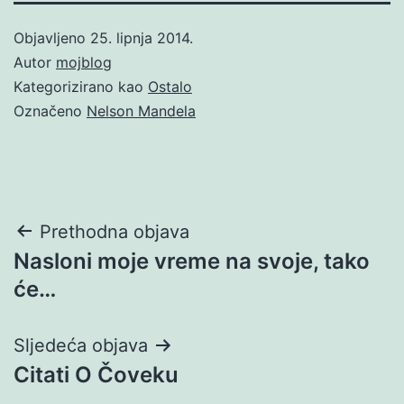
Objavljeno
25. lipnja 2014.
Autor
mojblog
Kategorizirano kao
Ostalo
Označeno
Nelson Mandela
Navigacija
Prethodna objava
Nasloni moje vreme na svoje, tako
objava
će…
Sljedeća objava
Citati O Čoveku