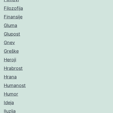
Filozofija
Finansije
Gluma
Glupost
Gnev
Greške
Heroji
Hrabrost
Hrana
Humanost
Humor
Ideja
Iluzija