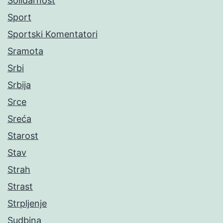
Solidarnost
Sport
Sportski Komentatori
Sramota
Srbi
Srbija
Srce
Sreća
Starost
Stav
Strah
Strast
Strpljenje
Sudbina