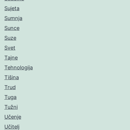
Sujeta
Sumnja
Sunce
Suze
Svet
Tajne
Tehnologija
Tišina
Trud
Tuga
Tužni
Učenje
Učitelj