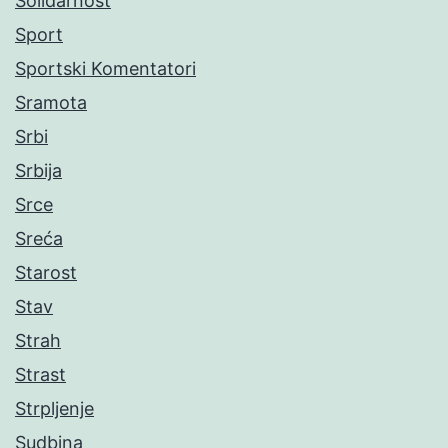
Solidarnost
Sport
Sportski Komentatori
Sramota
Srbi
Srbija
Srce
Sreća
Starost
Stav
Strah
Strast
Strpljenje
Sudbina