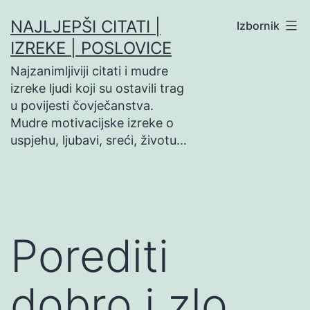
Preskoči
NAJLJEPŠI CITATI |
Izbornik
na
IZREKE | POSLOVICE
sadržaj
Najzanimljiviji citati i mudre
izreke ljudi koji su ostavili trag
u povijesti čovječanstva.
Mudre motivacijske izreke o
uspjehu, ljubavi, sreći, životu…
Porediti
dobro i zlo