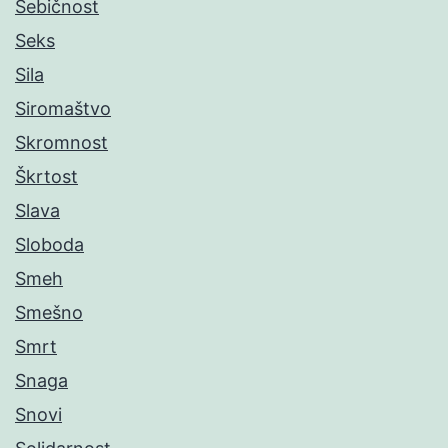
Sebičnost
Seks
Sila
Siromaštvo
Skromnost
Škrtost
Slava
Sloboda
Smeh
Smešno
Smrt
Snaga
Snovi