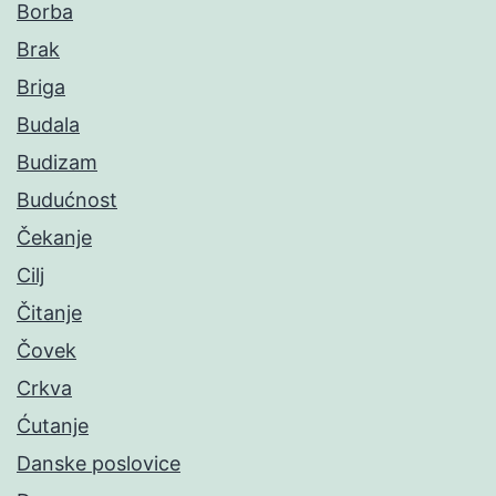
Borba
Brak
Briga
Budala
Budizam
Budućnost
Čekanje
Cilj
Čitanje
Čovek
Crkva
Ćutanje
Danske poslovice