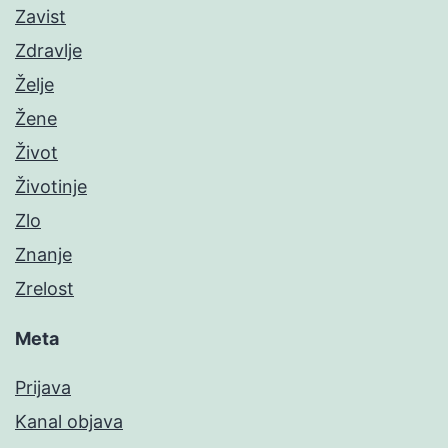
Zavist
Zdravlje
Želje
Žene
Život
Životinje
Zlo
Znanje
Zrelost
Meta
Prijava
Kanal objava