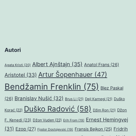
Autori
Albert Ajnštajn
(35)
Anatol Frans
(26)
Agata Kristi
(20)
Artur Šopenhauer
(47)
Aristotel
(33)
Bendžamin Frenklin
(75)
Blez Paskal
Branislav Nušić
(32)
(26)
Duško
Brus Li
(21)
Dejl Karnegi
(21)
Duško Radović
(58)
Džon
Korać
(22)
Džim Ron
(21)
Ernest Hemingvej
F. Kenedi
(23)
Džon Vuden
(22)
Erih From
(19)
(31)
Ezop
(27)
Fridrih
Fransis Bejkon
(25)
Fjodor Dostojevski
(19)