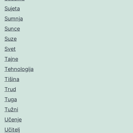
Sujeta
Sumnja
Sunce
Suze
Svet
Tajne
Tehnologija
Tišina
Trud
Tuga
Tužni
Učenje
Učitelj