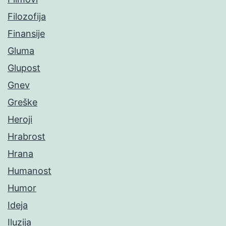
Filozofija
Finansije
Gluma
Glupost
Gnev
Greške
Heroji
Hrabrost
Hrana
Humanost
Humor
Ideja
Iluzija