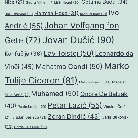
Gotama Buda
(34)
Niče
(27)
Georg Vilhelm Fridrih Hegel
(20)
Ivo
Herman Hese
(31)
Halil Džubran
(19)
Imanuel Kant
(19)
Johan Volfgang fon
Andrić
(55)
Jovan Dučić
(90)
Gete
(72)
Lav Tolstoj
(50)
Leonardo da
Konfučije
(36)
Marko
Mahatma Gandi
(50)
Vinči
(45)
Tulije Ciceron
(81)
Miroslav
Meša Selimović
(19)
Muhamed
(50)
Onore De Balzak
Mika Antić
(21)
Petar Lazić
(55)
(40)
Paulo Koeljo
(20)
Vinston Čerčil
Zoran Đinđić
(43)
Čarls Bukovski
(21)
Vladan Desnica
(21)
(23)
Đorđe Balašević
(19)