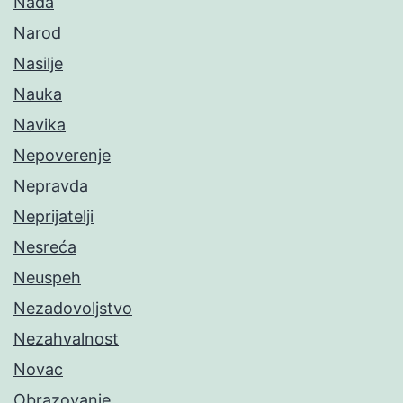
Nada
Narod
Nasilje
Nauka
Navika
Nepoverenje
Nepravda
Neprijatelji
Nesreća
Neuspeh
Nezadovoljstvo
Nezahvalnost
Novac
Obrazovanje