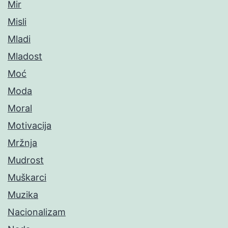
Mir
Misli
Mladi
Mladost
Moć
Moda
Moral
Motivacija
Mržnja
Mudrost
Muškarci
Muzika
Nacionalizam