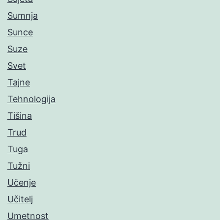
Sumnja
Sunce
Suze
Svet
Tajne
Tehnologija
Tišina
Trud
Tuga
Tužni
Učenje
Učitelj
Umetnost