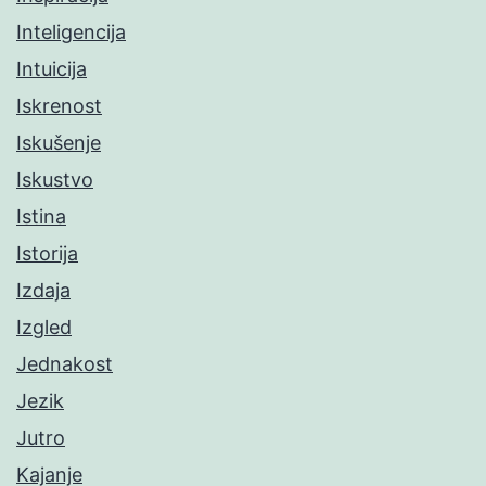
Inteligencija
Intuicija
Iskrenost
Iskušenje
Iskustvo
Istina
Istorija
Izdaja
Izgled
Jednakost
Jezik
Jutro
Kajanje