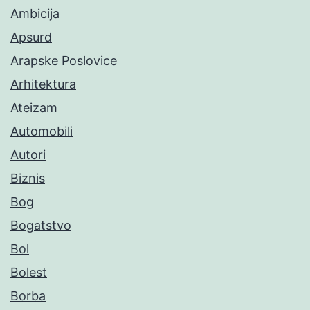
Ambicija
Apsurd
Arapske Poslovice
Arhitektura
Ateizam
Automobili
Autori
Biznis
Bog
Bogatstvo
Bol
Bolest
Borba