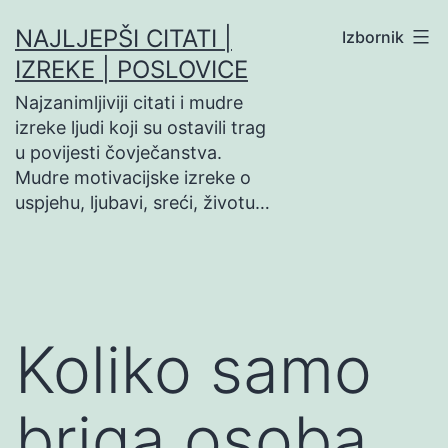
Preskoči
NAJLJEPŠI CITATI |
Izbornik
na
IZREKE | POSLOVICE
sadržaj
Najzanimljiviji citati i mudre
izreke ljudi koji su ostavili trag
u povijesti čovječanstva.
Mudre motivacijske izreke o
uspjehu, ljubavi, sreći, životu…
Koliko samo
briga osoba