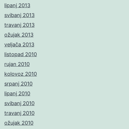
lipanj 2013
svibanj 2013
travanj 2013
ožujak 2013
veljača 2013
listopad 2010
rujan 2010
kolovoz 2010
srpanj 2010
lipanj 2010
svibanj 2010
travanj 2010
ožujak 2010