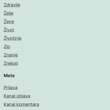
Zdravlje
Želje
Žene
Život
Životinje
Zlo
Znanje
Zrelost
Meta
Prijava
Kanal objava
Kanal komentara