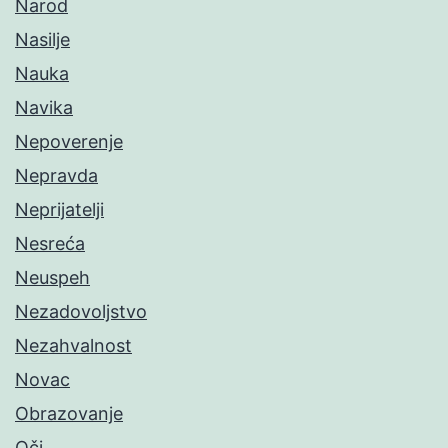
Narod
Nasilje
Nauka
Navika
Nepoverenje
Nepravda
Neprijatelji
Nesreća
Neuspeh
Nezadovoljstvo
Nezahvalnost
Novac
Obrazovanje
Oči