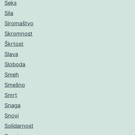
Seks
Sila
Siromaštvo
Skromnost
Škrtost
Slava
Sloboda
Smeh
Smešno
Smrt
Snaga
Snovi
Solidarnost