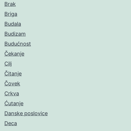
Brak
Briga
Budala
Budizam
Budućnost
Čekanje
Cilj
Čitanje
Čovek
Crkva
Ćutanje
Danske poslovice
Deca