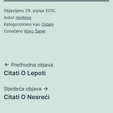
Objavljeno
29. srpnja 2010.
Autor
mojblog
Kategorizirano kao
Ostalo
Označeno
Koko Šanel
Navigacija
Prethodna objava
Citati O Lepoti
objava
Sljedeća objava
Citati O Nesreći