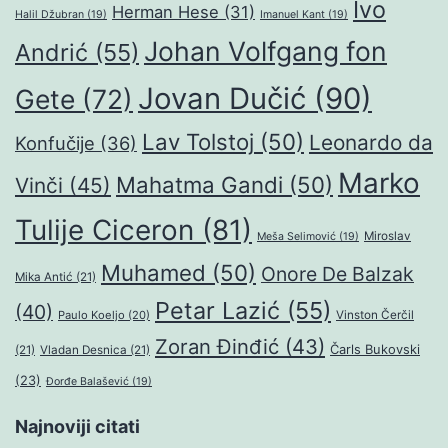
Ivo
Herman Hese
(31)
Halil Džubran
(19)
Imanuel Kant
(19)
Johan Volfgang fon
Andrić
(55)
Jovan Dučić
(90)
Gete
(72)
Lav Tolstoj
(50)
Leonardo da
Konfučije
(36)
Marko
Mahatma Gandi
(50)
Vinči
(45)
Tulije Ciceron
(81)
Miroslav
Meša Selimović
(19)
Muhamed
(50)
Onore De Balzak
Mika Antić
(21)
Petar Lazić
(55)
(40)
Paulo Koeljo
(20)
Vinston Čerčil
Zoran Đinđić
(43)
Čarls Bukovski
(21)
Vladan Desnica
(21)
(23)
Đorđe Balašević
(19)
Najnoviji citati