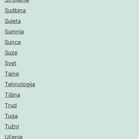
Sudbina
Sujeta
Sumnja
Sunce
Suze
Svet
Tajne
Tehnologija
Tišina
Trud
Tuga
Tužni
Učenje