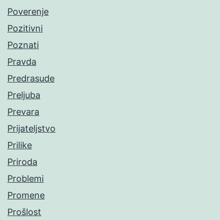
Poverenje
Pozitivni
Poznati
Pravda
Predrasude
Preljuba
Prevara
Prijateljstvo
Prilike
Priroda
Problemi
Promene
Prošlost