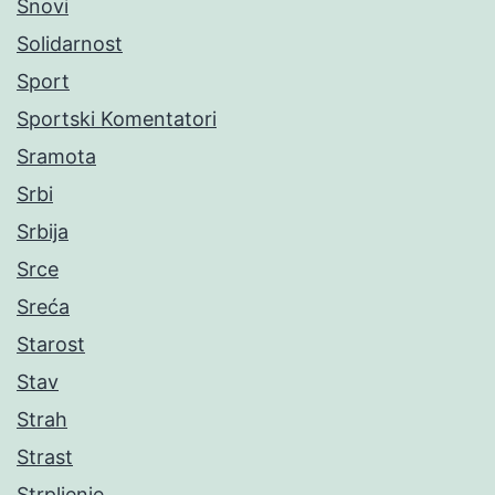
Snovi
Solidarnost
Sport
Sportski Komentatori
Sramota
Srbi
Srbija
Srce
Sreća
Starost
Stav
Strah
Strast
Strpljenje