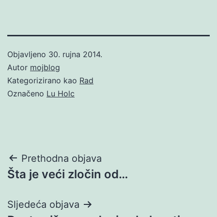
Objavljeno
30. rujna 2014.
Autor
mojblog
Kategorizirano kao
Rad
Označeno
Lu Holc
Navigacija
Prethodna objava
Šta je veći zločin od…
objava
Sljedeća objava