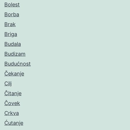
Bolest
Borba
Brak
Briga
Budala
Budizam
Budućnost
Čekanje
Cilj
Čitanje
Čovek
Crkva
Ćutanje