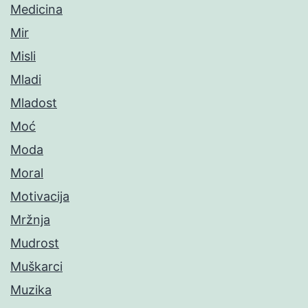
Medicina
Mir
Misli
Mladi
Mladost
Moć
Moda
Moral
Motivacija
Mržnja
Mudrost
Muškarci
Muzika