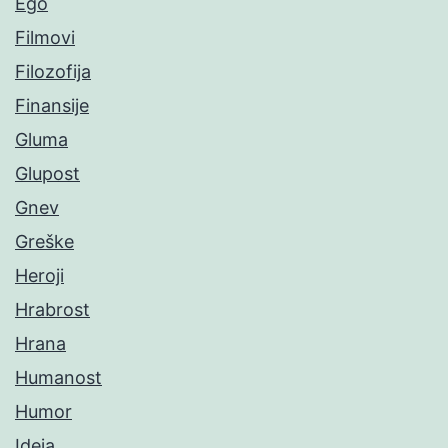
Ego
Filmovi
Filozofija
Finansije
Gluma
Glupost
Gnev
Greške
Heroji
Hrabrost
Hrana
Humanost
Humor
Ideja