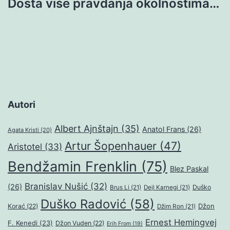
Dosta više pravdanja okolnostima…
Autori
Albert Ajnštajn
(35)
Anatol Frans
(26)
Agata Kristi
(20)
Artur Šopenhauer
(47)
Aristotel
(33)
Bendžamin Frenklin
(75)
Blez Paskal
Branislav Nušić
(32)
(26)
Duško
Brus Li
(21)
Dejl Karnegi
(21)
Duško Radović
(58)
Džon
Korać
(22)
Džim Ron
(21)
Ernest Hemingvej
F. Kenedi
(23)
Džon Vuden
(22)
Erih From
(19)