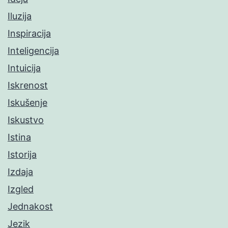
Iluzija
Inspiracija
Inteligencija
Intuicija
Iskrenost
Iskušenje
Iskustvo
Istina
Istorija
Izdaja
Izgled
Jednakost
Jezik