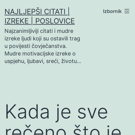
Preskoči
NAJLJEPŠI CITATI |
Izbornik
na
IZREKE | POSLOVICE
sadržaj
Najzanimljiviji citati i mudre
izreke ljudi koji su ostavili trag
u povijesti čovječanstva.
Mudre motivacijske izreke o
uspjehu, ljubavi, sreći, životu…
Kada je sve
rečeno što je