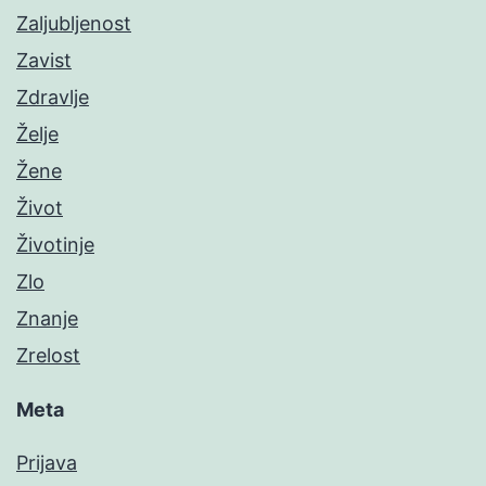
Zaljubljenost
Zavist
Zdravlje
Želje
Žene
Život
Životinje
Zlo
Znanje
Zrelost
Meta
Prijava