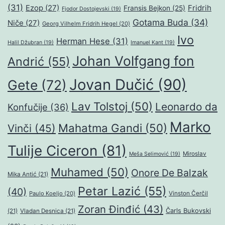
(31)
Ezop
(27)
Fridrih
Fransis Bejkon
(25)
Fjodor Dostojevski
(19)
Gotama Buda
(34)
Niče
(27)
Georg Vilhelm Fridrih Hegel
(20)
Ivo
Herman Hese
(31)
Halil Džubran
(19)
Imanuel Kant
(19)
Johan Volfgang fon
Andrić
(55)
Jovan Dučić
(90)
Gete
(72)
Lav Tolstoj
(50)
Leonardo da
Konfučije
(36)
Marko
Mahatma Gandi
(50)
Vinči
(45)
Tulije Ciceron
(81)
Miroslav
Meša Selimović
(19)
Muhamed
(50)
Onore De Balzak
Mika Antić
(21)
Petar Lazić
(55)
(40)
Paulo Koeljo
(20)
Vinston Čerčil
Zoran Đinđić
(43)
Čarls Bukovski
(21)
Vladan Desnica
(21)