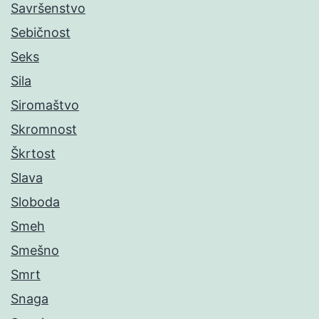
Savršenstvo
Sebičnost
Seks
Sila
Siromaštvo
Skromnost
Škrtost
Slava
Sloboda
Smeh
Smešno
Smrt
Snaga