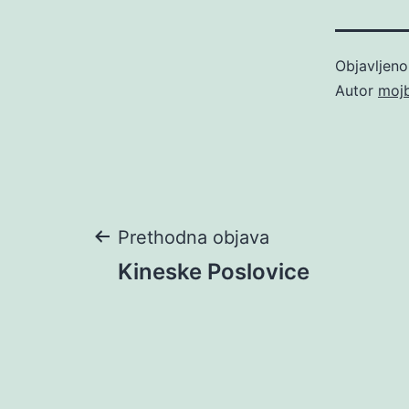
Objavljen
Autor
moj
Navigacija
Prethodna objava
Kineske Poslovice
objava