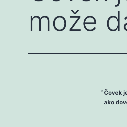
može da
Čovek j
ako dovo