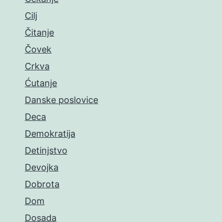
Cilj
Čitanje
Čovek
Crkva
Ćutanje
Danske poslovice
Deca
Demokratija
Detinjstvo
Devojka
Dobrota
Dom
Dosada