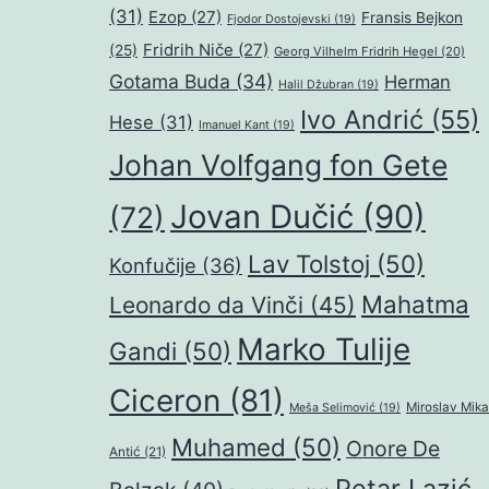
(31)
Ezop
(27)
Fransis Bejkon
Fjodor Dostojevski
(19)
Fridrih Niče
(27)
(25)
Georg Vilhelm Fridrih Hegel
(20)
Gotama Buda
(34)
Herman
Halil Džubran
(19)
Ivo Andrić
(55)
Hese
(31)
Imanuel Kant
(19)
Johan Volfgang fon Gete
Jovan Dučić
(90)
(72)
Lav Tolstoj
(50)
Konfučije
(36)
Mahatma
Leonardo da Vinči
(45)
Marko Tulije
Gandi
(50)
Ciceron
(81)
Miroslav Mika
Meša Selimović
(19)
Muhamed
(50)
Onore De
Antić
(21)
Petar Lazić