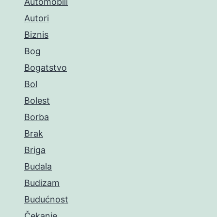
Automobili
Autori
Biznis
Bog
Bogatstvo
Bol
Bolest
Borba
Brak
Briga
Budala
Budizam
Budućnost
Čekanje