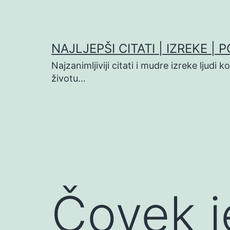
Preskoči
na
sadržaj
NAJLJEPŠI CITATI | IZREKE | 
Najzanimljiviji citati i mudre izreke ljudi 
životu…
Čovek j