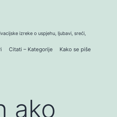
ivacijske izreke o uspjehu, ljubavi, sreći,
i
Citati – Kategorije
Kako se piše
n ako