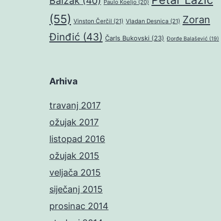
Balzak
(40)
Paulo Koeljo
(20)
(55)
Zoran
Vinston Čerčil
(21)
Vladan Desnica
(21)
Đinđić
(43)
Čarls Bukovski
(23)
Đorđe Balašević
(19)
Arhiva
travanj 2017
ožujak 2017
listopad 2016
ožujak 2015
veljača 2015
siječanj 2015
prosinac 2014