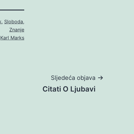
k
,
Sloboda
,
Znanje
o
Karl Marks
Sljedeća objava
Citati O Ljubavi