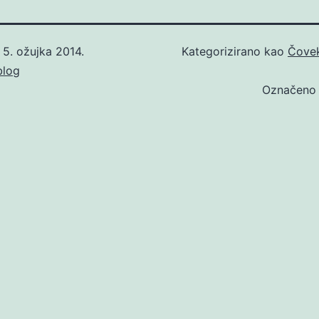
o
5. ožujka 2014.
Kategorizirano kao
Čove
blog
Označen