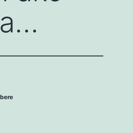
 a…
abere