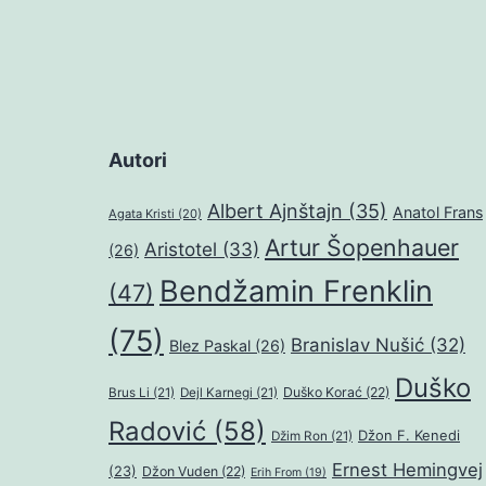
Autori
Albert Ajnštajn
(35)
Anatol Frans
Agata Kristi
(20)
Artur Šopenhauer
Aristotel
(33)
(26)
Bendžamin Frenklin
(47)
(75)
Branislav Nušić
(32)
Blez Paskal
(26)
Duško
Duško Korać
(22)
Brus Li
(21)
Dejl Karnegi
(21)
Radović
(58)
Džon F. Kenedi
Džim Ron
(21)
Ernest Hemingvej
(23)
Džon Vuden
(22)
Erih From
(19)